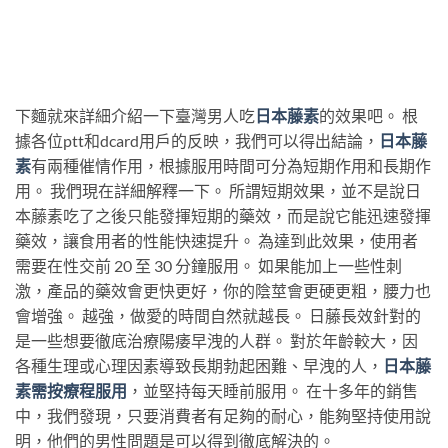
下麵就來詳細介紹一下臺灣男人吃
日本藤素
的效果吧。 根
據各位ptt和dcard用戶的反映，我們可以得出結論，
日本藤
素
有兩種催情作用，根據服用時間可分為短期作用和長期作
用。 我們現在詳細解釋一下。 所謂短期效果，並不是說日
本藤素吃了之後只能發揮短期的藥效，而是說它能迅速發揮
藥效，讓食用者的性能快速提升。 為達到此效果，使用者
需要在性交前 20 至 30 分鐘服用。 如果能加上一些性刺
激，產品的藥效會更快更好，你的陰莖會更硬更粗，腰力也
會增強。 越強，做愛的時間自然就越長。 日藤長效針對的
是一些想要徹底治療陽痿早洩的人群。 對於年齡較大，因
各種生理或心理因素導致長期勃起困難、早洩的人，
日本藤
素需按療程服用
，並堅持每天睡前服用。 在十多年的銷售
中，我們發現，只要消費者有足夠的耐心，能夠堅持使用說
明，他們的男性問題是可以得到徹底解決的。