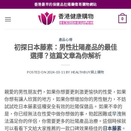
Skip
香港最早的保健品壯陽藥偉哥購物網站
to
content
0
產品心得
初探日本藤素：男性壯陽產品的最佳
選擇？這篇文章為你解析
POSTED ON
2024-03-11
BY
HEALTHBUY網上購物
親愛的男性朋友們，如果你想要更刺激更愉快的性愛，如果
你想有讓人欣賞的地方，如果你想增加你的男性魅力，不妨
試試吃日本藤素這種安全有效的壯陽保健品。 如果不幸的
是，你已經無法在性愛中做你想做的事，勃起困難或
早洩
無
法滿足你的伴侶，你需要更多的壯陽產品治療。這個時候就
可以看看下文給大家推薦的一款口碑效果極佳的
日本藤素
。