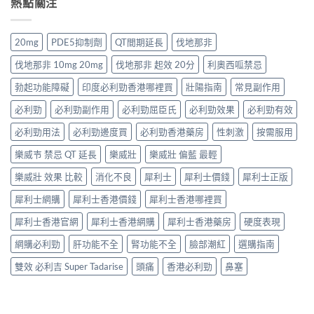
熱點關注
港
士
渠
貨
利
價
保
道
購
勁
格
健
與
買
香
全
品
20mg
PDE5抑制劑
QT間期延長
伐地那非
4
指
港
攻
排
招
南〉
價
略：
行
伐地那非 10mg 20mg
伐地那非 起效 20分
利奧西呱禁忌
防
中
格
藥
榜
偽
全
房
勃起功能障礙
印度必利勁香港哪裡買
壯陽指南
常見副作用
與
鑑
攻
與
網
別
略：
必利勁
必利勁副作用
必利勁屈臣氏
必利勁效果
必利勁有效
網
購
指
Priligy
購
選
南〉
藥
必利勁用法
必利勁邊度買
必利勁香港藥房
性刺激
按需服用
正
購
中
房
貨
指
樂威壭 禁忌 QT 延長
樂威壯
樂威壯 偏藍 最輕
與
渠
南〉
網
道
中
樂威壯 效果 比較
消化不良
犀利士
犀利士價錢
犀利士正版
購
比
正
較〉
犀利士網購
犀利士香港價錢
犀利士香港哪裡買
貨
中
渠
犀利士香港官網
犀利士香港網購
犀利士香港藥房
硬度表現
道
比
網購必利勁
肝功能不全
腎功能不全
臉部潮紅
選購指南
較〉
中
雙效 必利吉 Super Tadarise
頭痛
香港必利勁
鼻塞