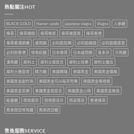
年
品
裡
心
樂
熱點關注HOT
推
買？
得
威
介：
香
與
壯
香
港
香
Levitra
港
網
BLACK GOLD
Hamer candy
japanese viagra
Viagra
人參糖
港
香
男
購
正
港
士
渠
偉哥
偉哥價錢
偉哥哪買
偉哥邊度買
偉哥香港
貨
價
保
道
購
格
健
偉哥香港網購
威而鋼
必利勁官網
必利勁幾錢
必利勁邊度買
與
買
全
品
4
指
攻
必利勁香港
悍馬紅糖
日本偉哥
日本威而鋼
昔多芬
汗馬糖
排
招
南〉
略：
行
防
中
藥
漢馬糖
犀利士
犀利士屈臣氏
犀利士效果
犀利士藥店
榜
偽
房
與
鑑
犀利士邊度買
精力糖
美國輝瑞
美國黑金
美國黑金價格
與
網
別
網
購
指
美國黑金副作用
美國黑金可以每天吃嗎
美國黑金哪裡買
購
選
南〉
正
購
中
美國黑金官網
美國黑金屈臣氏
美國黑金心得
美國黑金無效
貨
指
渠
南〉
能量糖
西地那非
西地那非片
西妥替芬
香港偉哥
道
中
比
馬來西亞悍馬糖
馬來西亞糖
較〉
中
售後服務SERVICE