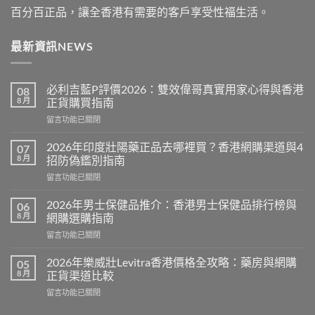
百分百正品，讓全香港有需要的客戶享受性福生活。
最新資訊NEWS
必利吉藍P評價2026：雙效偉哥真實用家心得與香港
08
8 月
正貨購買指南
在
留言功能已關閉
〈必
利
2026年印度壯陽藥正品去哪裡買？香港網購渠道與4
07
吉
8 月
招防偽鑑別指南
藍
在
留言功能已關閉
P
〈2026
評
年
價
2026年男士保健品推介：香港男士保健品排行榜與
06
印
2026：
8 月
網購選購指南
度
雙
在
留言功能已關閉
壯
效
〈2026
陽
偉
年
藥
2026年樂威壯Levitra香港價格全攻略：藥房與網購
05
哥
男
正
8 月
正貨渠道比較
真
士
品
實
在
留言功能已關閉
保
去
用
〈2026
健
哪
家