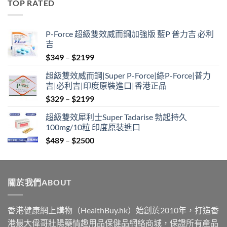
TOP RATED
through
$2500
P-Force 超級雙效威而鋼加強版 藍P 普力吉 必利
吉
Price
$
349
–
$
2199
range:
超級雙效威而鋼|Super P-Force|綠P-Force|普力
$349
吉|必利吉|印度原裝進口|香港正品
through
Price
$
329
–
$
2199
$2199
range:
超級雙效犀利士Super Tadarise 勃起持久
$329
100mg/10粒 印度原裝進口
through
Price
$
489
–
$
2500
$2199
range:
$489
through
關於我們ABOUT
$2500
香港健康網上購物（HealthBuy.hk）始創於2010年，打造香
港最大偉哥壯陽藥情趣用品保健品網絡商城，保證所有產品