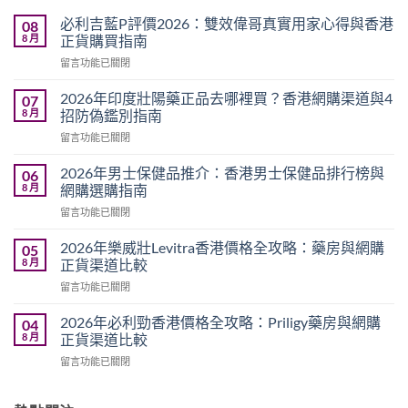
必利吉藍P評價2026：雙效偉哥真實用家心得與香港
08
8 月
正貨購買指南
在
留言功能已關閉
〈必
利
2026年印度壯陽藥正品去哪裡買？香港網購渠道與4
07
吉
8 月
招防偽鑑別指南
藍
在
留言功能已關閉
P
〈2026
評
年
價
2026年男士保健品推介：香港男士保健品排行榜與
06
印
2026：
8 月
網購選購指南
度
雙
在
留言功能已關閉
壯
效
〈2026
陽
偉
年
藥
2026年樂威壯Levitra香港價格全攻略：藥房與網購
05
哥
男
正
8 月
正貨渠道比較
真
士
品
實
在
留言功能已關閉
保
去
用
〈2026
健
哪
家
年
品
2026年必利勁香港價格全攻略：Priligy藥房與網購
04
裡
心
樂
推
8 月
正貨渠道比較
買？
得
威
介：
香
與
在
留言功能已關閉
壯
香
港
香
〈2026
Levitra
港
網
港
年
香
男
購
正
必