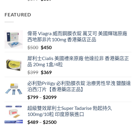
price
price
was:
is:
FEATURED
$399.
$369.
偉哥 Viagra 威而鋼膜衣錠 萬艾可 美國輝瑞原廠
西地那非片100mg 香港藥店正品
Original
Current
$
500
$
450
price
price
犀利士Cialis 美國禮來原廠 他達拉非 香港藥店正
was:
is:
品 20mg 1盒/4粒
$500.
$450.
Original
Current
$
399
$
369
price
price
必利勁Priligy 必利勁膜衣錠 治療男性早洩 鹽酸達
was:
is:
泊西汀片【香港藥店正品】
$399.
$369.
Price
$
799
–
$
2099
range:
超級雙效犀利士Super Tadarise 勃起持久
$799
100mg/10粒 印度原裝進口
through
Price
$
489
–
$
2500
$2099
range:
$489