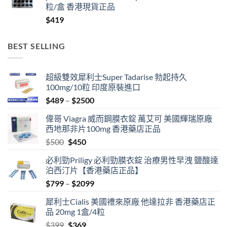
粒/盒 香港現貨正品
$999
$
419
BEST SELLING
超級雙效犀利士Super Tadarise 勃起持久
100mg/10粒 印度原裝進口
Price
$
489
–
$
2500
range:
偉哥 Viagra 威而鋼膜衣錠 萬艾可 美國輝瑞原廠
$489
西地那非片100mg 香港藥店正品
through
Original
Current
$
500
$
450
$2500
price
price
必利勁Priligy 必利勁膜衣錠 治療男性早洩 鹽酸達
was:
is:
泊西汀片【香港藥店正品】
$500.
$450.
Price
$
799
–
$
2099
range:
犀利士Cialis 美國禮來原廠 他達拉非 香港藥店正
$799
品 20mg 1盒/4粒
through
Original
Current
$
399
$
369
$2099