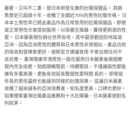
藤素，又叫不二素，是日本研發生產的壯陽保健品。 其銷
售歷史已超過十年，收穫了全國近70%的男性壯陽市場。 日
本本土男性早已將此產品作為日常食用的壯陽保健品，即使
是正常男性也會提前服用，以保養生殖器，獲得更刺激的性
愛。 日本藤素現在銷往世界各地，其中最受歡迎的地區是
亞洲，因為亞洲男性的體質與日本男性非常相似，產品功效
的吸收和發揮會更好，按照官方建議食用 不會出現任何不
良反應。 臺灣陽痿早洩男性一般在服用日本藤素後兩個療
程內完全痊癒，勃起順暢堅挺，持續堅挺，不僅讓兩性都能
擁有多重高潮，更能有效延長整個性愛時間 長的。 即使是
年長的男性最終也能達到同樣的壯陽效果。 這讓日本藤素
收穫了越來越多的亞洲消費者，知名度更高，口碑也更好。
如果搜索臺灣壯陽產品推薦和十大壯陽藥，日本藤素絕對名
列前茅。