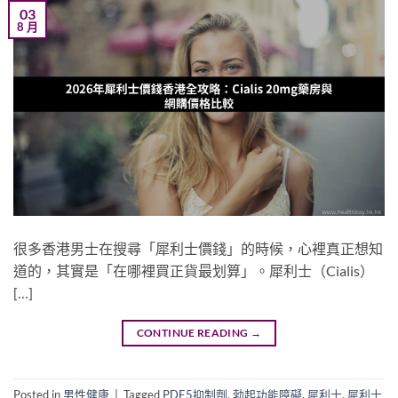
03
8 月
很多香港男士在搜尋「犀利士價錢」的時候，心裡真正想知
道的，其實是「在哪裡買正貨最划算」。犀利士（Cialis）
[…]
CONTINUE READING
→
Posted in
男性健康
|
Tagged
PDE5抑制劑
,
勃起功能障礙
,
犀利士
,
犀利士