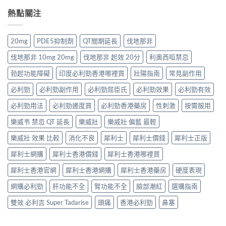
年
香
男
購
正
必
熱點關注
港
士
渠
貨
利
價
保
道
購
勁
格
健
與
買
香
全
品
20mg
PDE5抑制劑
QT間期延長
伐地那非
4
指
港
攻
排
招
南〉
價
略：
行
伐地那非 10mg 20mg
伐地那非 起效 20分
利奧西呱禁忌
防
中
格
藥
榜
偽
全
房
勃起功能障礙
印度必利勁香港哪裡買
壯陽指南
常見副作用
與
鑑
攻
與
網
別
略：
必利勁
必利勁副作用
必利勁屈臣氏
必利勁效果
必利勁有效
網
購
指
Priligy
購
選
南〉
藥
必利勁用法
必利勁邊度買
必利勁香港藥房
性刺激
按需服用
正
購
中
房
貨
指
樂威壭 禁忌 QT 延長
樂威壯
樂威壯 偏藍 最輕
與
渠
南〉
網
道
中
樂威壯 效果 比較
消化不良
犀利士
犀利士價錢
犀利士正版
購
比
正
較〉
犀利士網購
犀利士香港價錢
犀利士香港哪裡買
貨
中
渠
犀利士香港官網
犀利士香港網購
犀利士香港藥房
硬度表現
道
比
網購必利勁
肝功能不全
腎功能不全
臉部潮紅
選購指南
較〉
中
雙效 必利吉 Super Tadarise
頭痛
香港必利勁
鼻塞