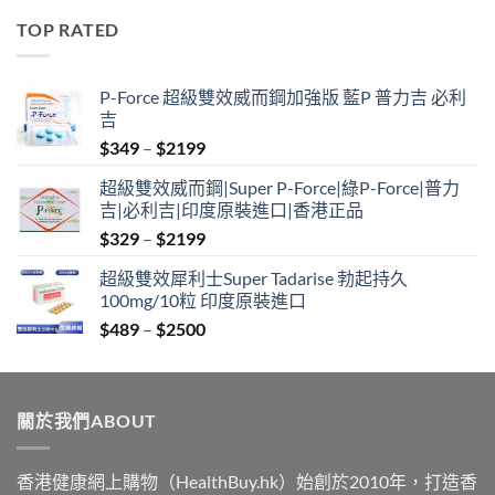
$489
TOP RATED
through
$2500
P-Force 超級雙效威而鋼加強版 藍P 普力吉 必利
吉
Price
$
349
–
$
2199
range:
超級雙效威而鋼|Super P-Force|綠P-Force|普力
$349
吉|必利吉|印度原裝進口|香港正品
through
Price
$
329
–
$
2199
$2199
range:
超級雙效犀利士Super Tadarise 勃起持久
$329
100mg/10粒 印度原裝進口
through
Price
$
489
–
$
2500
$2199
range:
$489
through
關於我們ABOUT
$2500
香港健康網上購物（HealthBuy.hk）始創於2010年，打造香