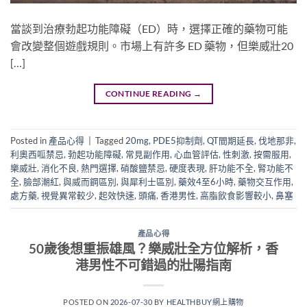
當談到治療勃起功能障礙（ED）時，選擇正確的藥物可能
會改變整個遊戲規則。市場上有許多 ED 藥物，但樂威壯20
[…]
CONTINUE READING
→
Posted in
產品心得
|
Tagged
20mg
,
PDE5抑制劑
,
QT間期延長
,
伐地那非
,
利奧西呱禁忌
,
勃起功能障礙
,
常見副作用
,
心血管評估
,
性刺激
,
按需服用
,
樂威壯
,
消化不良
,
熱門選擇
,
硝酸鹽禁忌
,
硬度表現
,
肝功能不全
,
腎功能不
全
,
臉部潮紅
,
與威而鋼區別
,
與犀利士區別
,
藥效4至6小時
,
藥物交互作用
,
處方藥
,
視覺異常較少
,
起效快速
,
頭痛
,
香港男性
,
高脂飲食影響較小
,
鼻塞
產品心得
50歲後想重振雄風？樂威壯全方位解析，香
港男性不可錯過的壯陽指南
POSTED ON
2026-07-30
BY
HEALTHBUY網上購物