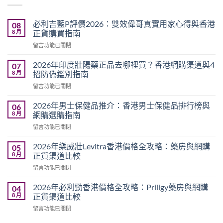
必利吉藍P評價2026：雙效偉哥真實用家心得與香港
08
8 月
正貨購買指南
在
留言功能已關閉
〈必
利
2026年印度壯陽藥正品去哪裡買？香港網購渠道與4
07
吉
8 月
招防偽鑑別指南
藍
在
留言功能已關閉
P
〈2026
評
年
價
2026年男士保健品推介：香港男士保健品排行榜與
06
印
2026：
8 月
網購選購指南
度
雙
在
留言功能已關閉
壯
效
〈2026
陽
偉
年
藥
2026年樂威壯Levitra香港價格全攻略：藥房與網購
05
哥
男
正
8 月
正貨渠道比較
真
士
品
實
在
留言功能已關閉
保
去
用
〈2026
健
哪
家
年
品
2026年必利勁香港價格全攻略：Priligy藥房與網購
04
裡
心
樂
推
8 月
正貨渠道比較
買？
得
威
介：
香
與
在
留言功能已關閉
壯
香
港
香
〈2026
Levitra
港
網
港