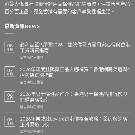
港最大偉哥壯陽藥情趣用品保健品網絡商城，保證所有產品
百分百正品，讓全香港有需要的客戶享受性福生活。
最新資訊NEWS
必利吉藍P評價2026：雙效偉哥真實用家心得與香港
08
8 月
正貨購買指南
在
留言功能已關閉
〈必
利
2026年印度壯陽藥正品去哪裡買？香港網購渠道與4
07
吉
8 月
招防偽鑑別指南
藍
在
留言功能已關閉
P
〈2026
評
年
價
2026年男士保健品推介：香港男士保健品排行榜與
06
印
2026：
8 月
網購選購指南
度
雙
在
留言功能已關閉
壯
效
〈2026
陽
偉
年
藥
2026年樂威壯Levitra香港價格全攻略：藥房與網購
05
哥
男
正
8 月
正貨渠道比較
真
士
品
實
在
留言功能已關閉
保
去
用