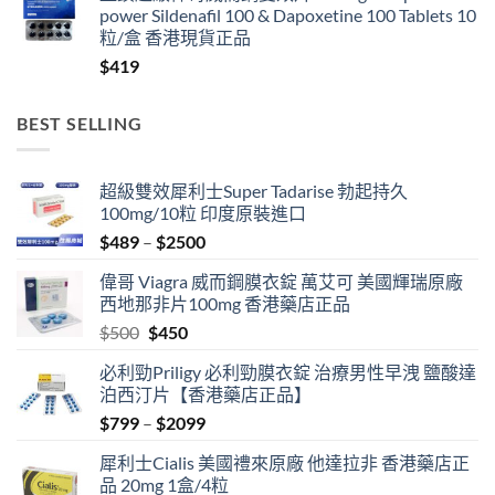
power Sildenafil 100 & Dapoxetine 100 Tablets 10
through
粒/盒 香港現貨正品
$999
$
419
BEST SELLING
超級雙效犀利士Super Tadarise 勃起持久
100mg/10粒 印度原裝進口
Price
$
489
–
$
2500
range:
偉哥 Viagra 威而鋼膜衣錠 萬艾可 美國輝瑞原廠
$489
西地那非片100mg 香港藥店正品
through
Original
Current
$
500
$
450
$2500
price
price
必利勁Priligy 必利勁膜衣錠 治療男性早洩 鹽酸達
was:
is:
泊西汀片【香港藥店正品】
$500.
$450.
Price
$
799
–
$
2099
range:
犀利士Cialis 美國禮來原廠 他達拉非 香港藥店正
$799
品 20mg 1盒/4粒
through