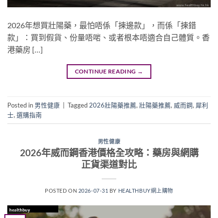
2026年想買壯陽藥，最怕唔係「揀邊款」，而係「揀錯
款」：買到假貨、份量唔啱、或者根本唔適合自己體質。香
港藥房 […]
CONTINUE READING
→
Posted in
男性健康
|
Tagged
2026壯陽藥推薦
,
壯陽藥推薦
,
威而鋼
,
犀利
士
,
選購指南
男性健康
2026年威而鋼香港價格全攻略：藥房與網購
正貨渠道對比
POSTED ON
2026-07-31
BY
HEALTHBUY網上購物