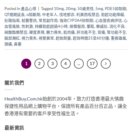
Posted in
產品心得
|
Tagged
10mg
,
20mg
,
50歲男性
,
5mg
,
PDE5抑制劑
,
QT間期延長
,
α阻斷劑
,
中老年人
,
伐地那非
,
利奧西呱禁忌
,
勃起功能障礙
,
壯陽指南
,
就醫警訊
,
常見副作用
,
強效CYP3A4抑制劑
,
心血管疾病評估
,
心
血管風險
,
性刺激
,
持續勃起超過4小時
,
按需服用
,
暈眩
,
樂威壯
,
消化不良
,
硝酸酯類禁忌
,
硬度表現
,
聽力喪失
,
肌肉痛
,
肝功能不全
,
背痛
,
腎功能不全
,
臉部潮紅
,
視力喪失
,
視覺異常
,
起始劑量
,
起效時間25至60分鐘
,
重振雄風
,
頭痛
,
鼻塞
1
2
3
4
...
17
關於我們
HealthBuy.Com.hk
始創於2004年，致力打造香港最大情趣
保健性用品網上購物平台，保證所有產品百分百正品，讓全
香港港有需要的客戶享受性福生活。
最新資訊