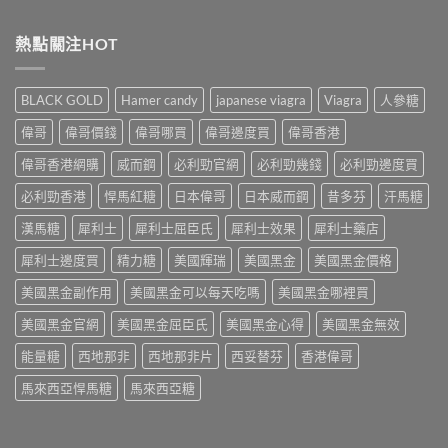
〈2026
健
哪
家
年
品
裡
心
樂
熱點關注HOT
推
買？
得
威
介：
香
與
壯
香
港
香
Levitra
港
網
BLACK GOLD
Hamer candy
japanese viagra
Viagra
人參糖
港
香
男
購
正
港
士
渠
偉哥
偉哥價錢
偉哥哪買
偉哥邊度買
偉哥香港
貨
價
保
道
購
格
健
偉哥香港網購
威而鋼
必利勁官網
必利勁幾錢
必利勁邊度買
與
買
全
品
4
指
攻
必利勁香港
悍馬紅糖
日本偉哥
日本威而鋼
昔多芬
汗馬糖
排
招
南〉
略：
行
防
中
藥
漢馬糖
犀利士
犀利士屈臣氏
犀利士效果
犀利士藥店
榜
偽
房
與
鑑
犀利士邊度買
精力糖
美國輝瑞
美國黑金
美國黑金價格
與
網
別
網
購
指
美國黑金副作用
美國黑金可以每天吃嗎
美國黑金哪裡買
購
選
南〉
正
購
中
美國黑金官網
美國黑金屈臣氏
美國黑金心得
美國黑金無效
貨
指
渠
南〉
能量糖
西地那非
西地那非片
西妥替芬
香港偉哥
道
中
比
馬來西亞悍馬糖
馬來西亞糖
較〉
中