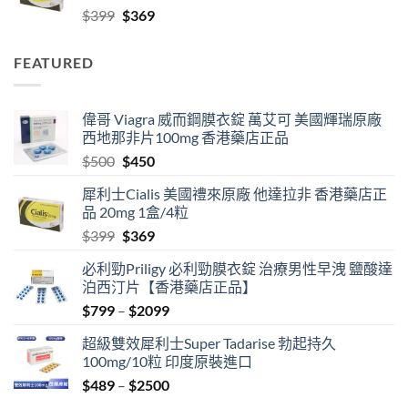
Original
Current
$
399
$
369
$2099
price
price
was:
is:
FEATURED
$399.
$369.
偉哥 Viagra 威而鋼膜衣錠 萬艾可 美國輝瑞原廠
西地那非片100mg 香港藥店正品
Original
Current
$
500
$
450
price
price
犀利士Cialis 美國禮來原廠 他達拉非 香港藥店正
was:
is:
品 20mg 1盒/4粒
$500.
$450.
Original
Current
$
399
$
369
price
price
必利勁Priligy 必利勁膜衣錠 治療男性早洩 鹽酸達
was:
is:
泊西汀片【香港藥店正品】
$399.
$369.
Price
$
799
–
$
2099
range:
超級雙效犀利士Super Tadarise 勃起持久
$799
100mg/10粒 印度原裝進口
through
Price
$
489
–
$
2500
$2099
range: