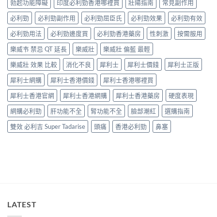
房
勃起功能障礙
印度必利勁香港哪裡買
壯陽指南
常見副作用
與
鑑
攻
與
網
別
略：
必利勁
必利勁副作用
必利勁屈臣氏
必利勁效果
必利勁有效
網
購
指
Priligy
購
選
南〉
藥
必利勁用法
必利勁邊度買
必利勁香港藥房
性刺激
按需服用
正
購
中
房
貨
指
樂威壭 禁忌 QT 延長
樂威壯
樂威壯 偏藍 最輕
與
渠
南〉
網
道
中
樂威壯 效果 比較
消化不良
犀利士
犀利士價錢
犀利士正版
購
比
正
較〉
犀利士網購
犀利士香港價錢
犀利士香港哪裡買
貨
中
渠
犀利士香港官網
犀利士香港網購
犀利士香港藥房
硬度表現
道
比
網購必利勁
肝功能不全
腎功能不全
臉部潮紅
選購指南
較〉
中
雙效 必利吉 Super Tadarise
頭痛
香港必利勁
鼻塞
LATEST