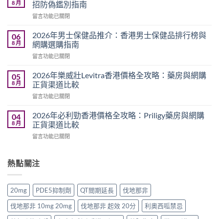
吉
8 月
招防偽鑑別指南
藍
在
留言功能已關閉
P
〈2026
評
年
價
2026年男士保健品推介：香港男士保健品排行榜與
06
印
2026：
8 月
網購選購指南
度
雙
在
留言功能已關閉
壯
效
〈2026
陽
偉
年
藥
2026年樂威壯Levitra香港價格全攻略：藥房與網購
05
哥
男
正
8 月
正貨渠道比較
真
士
品
實
在
留言功能已關閉
保
去
用
〈2026
健
哪
家
年
品
2026年必利勁香港價格全攻略：Priligy藥房與網購
04
裡
心
樂
推
8 月
正貨渠道比較
買？
得
威
介：
香
與
在
留言功能已關閉
壯
香
港
香
〈2026
Levitra
港
網
港
年
香
男
購
正
必
熱點關注
港
士
渠
貨
利
價
保
道
購
勁
格
健
與
買
香
全
品
20mg
PDE5抑制劑
QT間期延長
伐地那非
4
指
港
攻
排
招
南〉
價
略：
行
伐地那非 10mg 20mg
伐地那非 起效 20分
利奧西呱禁忌
防
中
格
藥
榜
偽
全