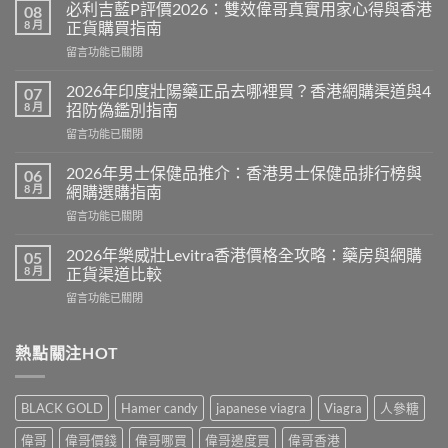
必利吉藍P評價2026：雙效偉哥真實用家心得與香港
08
8 月
正貨購買指南
在
留言功能已關閉
〈必
利
2026年印度壯陽藥正品去哪裡買？香港網購渠道與4
07
吉
8 月
招防偽鑑別指南
藍
在
留言功能已關閉
P
〈2026
評
年
價
2026年男士保健品推介：香港男士保健品排行榜與
06
印
2026：
8 月
網購選購指南
度
雙
在
留言功能已關閉
壯
效
〈2026
陽
偉
年
藥
2026年樂威壯Levitra香港價格全攻略：藥房與網購
05
哥
男
正
8 月
正貨渠道比較
真
士
品
實
在
留言功能已關閉
保
去
用
〈2026
健
哪
家
年
品
裡
心
樂
熱點關注HOT
推
買？
得
威
介：
香
與
壯
香
港
香
Levitra
港
網
BLACK GOLD
Hamer candy
japanese viagra
Viagra
人參糖
港
香
男
購
正
港
士
渠
偉哥
偉哥價錢
偉哥哪買
偉哥邊度買
偉哥香港
貨