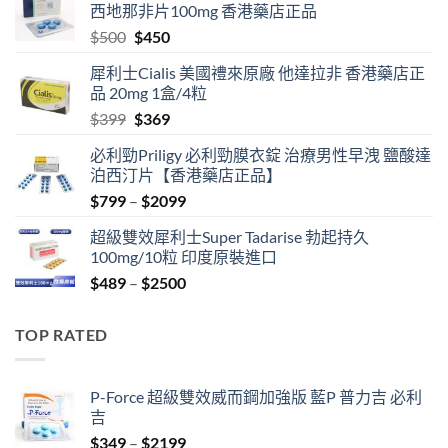
西地那非片100mg 香港藥店正品
Original
Current
$
500
$
450
price
price
犀利士Cialis 美國禮來原廠 他達拉非 香港藥店正
was:
is:
品 20mg 1盒/4粒
$500.
$450.
Original
Current
$
399
$
369
price
price
必利勁Priligy 必利勁膜衣錠 治療男性早洩 鹽酸達
was:
is:
泊西汀片【香港藥店正品】
$399.
$369.
Price
$
799
–
$
2099
range:
超級雙效犀利士Super Tadarise 勃起持久
$799
100mg/10粒 印度原裝進口
through
Price
$
489
–
$
2500
$2099
range:
$489
TOP RATED
through
$2500
P-Force 超級雙效威而鋼加強版 藍P 普力吉 必利
吉
Price
$
349
–
$
2199