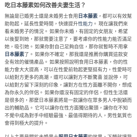
吃日本藤素如何改善夫妻生活？
無論是已婚男士還是未婚男士食用
日本藤素
，都可以有效幫
助勃起，延長性愛時間，快速提升
性能力
。 現在讓我們來
看未婚男子的情況。 如果你未婚，有固定的女朋友，希望
以後娶到她，那就需要注意了，要考慮你的性能力能否滿足
她，吸引她。 如果你對自己足夠自信，那你就暫時不用拿
日本藤素
了。 如果你不確定，那我還是推薦你購買這款安
全有效的催情產品。 如果按照說明食用日本藤素，你的性
能力會大大提高，可以在性愛前勃起更堅挺有力，性愛時可
以給對方更多的高潮，還可以讓對方不斷驚喜 並說停，可
以給對方留下深刻的印象，讓對方在性方面離不開你，想成
為你永久的伴侶。 如果你還沒有固定的伴侶，但性生活還
是很多的，那麼日本藤素將是一款讓你在眾多男人中脫穎而
出的輔助品。 它可以讓你在性方面獨佔鰲頭，讓你在不知
不覺中成為對手中經驗最強、最值得期待的人，男性氣質也
會得到極大的提升。
以上主要是關於未婚男士
服用日本藤素
的效果，下麵就讓我