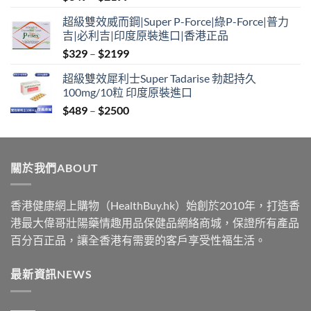
range:
超級雙效威而鋼|Super P-Force|綠P-Force|普力
$349
吉|必利吉|印度原裝進口|香港正品
through
Price
$
329
–
$
2199
$2199
range:
超級雙效犀利士Super Tadarise 勃起持久
$329
100mg/10粒 印度原裝進口
through
Price
$
489
–
$
2500
$2199
range:
$489
through
關於我們ABOUT
$2500
香港健康網上購物（HealthBuy.hk）始創於2010年，打造香
港最大偉哥壯陽藥情趣用品保健品網絡商城，保證所有產品
百分百正品，讓全香港有需要的客戶享受性福生活。
最新資訊NEWS