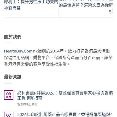
犀利士：提升男性床上功夫的
的最佳選擇？這篇文章為你解
神奇良藥
析
關於我們
HealthBuy.Com.hk
始創於2004年，致力打造香港最大情趣
保健性用品網上購物平台，保證所有產品百分百正品，讓全
香港港有需要的客戶享受性福生活。
最新資訊
必利吉藍P評價2026：雙效偉哥真實用家心得與香港
08
8 月
正貨購買指南
在
留言功能已關閉
〈必
利
2026年印度壯陽藥正品去哪裡買？香港網購渠道與4
07