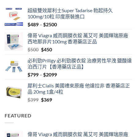
超級雙效犀利士Super Tadarise 勃起持久
100mg/10粒 印度原裝進口
Price
$
489
–
$
2500
range:
偉哥 Viagra 威而鋼膜衣錠 萬艾可 美國輝瑞原廠
$489
西地那非片100mg 香港藥店正品
through
Original
Current
$
500
$
450
$2500
price
price
必利勁Priligy 必利勁膜衣錠 治療男性早洩 鹽酸達
was:
is:
泊西汀片【香港藥店正品】
$500.
$450.
Price
$
799
–
$
2099
range:
犀利士Cialis 美國禮來原廠 他達拉非 香港藥店正
$799
品 20mg 1盒/4粒
through
Original
Current
$
399
$
369
$2099
price
price
was:
is:
FEATURED
$399.
$369.
偉哥 Viagra 威而鋼膜衣錠 萬艾可 美國輝瑞原廠