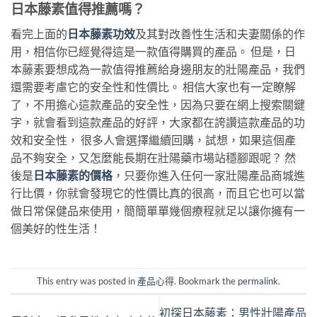
日本藤素值得推薦嗎？
看完上面的
日本藤素功效
及其對改善性生活和夫妻關係的作
用，相信你已經覺得這是一款值得購買的產品。 但是，日
本藤素要想成為一款值得推薦給身邊朋友的壯陽產品，我們
還需要考慮它的安全性和性價比。 相信大家也有一定瞭解
了，不用擔心這款產品的安全性，因為只要在網上搜索關鍵
字，就會看到這款產品的好評，大家都在誇讚這款產品的功
效和安全性， 很多人會選擇繼續回購，試想，如果這個產
品不夠安全，又怎麼能長期在壯陽藥市場站穩腳跟呢？ 然
後是
日本藤素的價格
，只要你進入任何一家壯陽產品商城進
行比價，你就會發現它的性價比真的很高，而且它也可以當
做日常保健品來使用，簡簡單單幾個療程就足以讓你擁有一
個美好的性生活！
This entry was posted in
產品心得
. Bookmark the
permalink
.
初探日本藤素：男性壯陽產品