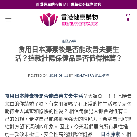
Skip
香港最早的保健品壯陽藥偉哥購物網站
to
content
0
產品心得
食用日本藤素後是否能改善夫妻生
活？這款壯陽保健品是否值得推薦？
POSTED ON
2024-03-11
BY
HEALTHBUY網上購物
食用日本藤素後是否能改善夫妻生活
？大調查！！！此時看
文章的你結婚了嗎？有女朋友嗎？有正常的性生活嗎？是否
期待令人興奮和愉快的性愛？ 相信每個男人都會對性有自
己的幻想，希望自己能夠擁有強大的性能力，希望自己能夠
給對方留下深刻的印象。 因此，今天我們要向所有男性推
薦一款效果極佳、安全性高的壯陽保健品——
日本藤素
。 相