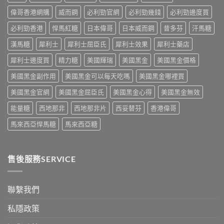
價
保
道
購
格
健
偉哥香港網購
威而鋼
必利勁官網
必利勁幾錢
必利勁邊度買
與
買
全
品
4
指
攻
必利勁香港
悍馬紅糖
日本偉哥
日本威而鋼
昔多芬
汗馬糖
排
招
南〉
略：
行
防
中
藥
漢馬糖
犀利士
犀利士屈臣氏
犀利士效果
犀利士藥店
榜
偽
房
與
鑑
犀利士邊度買
精力糖
美國輝瑞
美國黑金
美國黑金價格
與
網
別
網
購
指
美國黑金副作用
美國黑金可以每天吃嗎
美國黑金哪裡買
購
選
南〉
正
購
中
美國黑金官網
美國黑金屈臣氏
美國黑金心得
美國黑金無效
貨
指
渠
南〉
能量糖
西地那非
西地那非片
西妥替芬
香港偉哥
道
中
比
馬來西亞悍馬糖
馬來西亞糖
較〉
中
售後服務SERVICE
聯繫我們
私隱政策