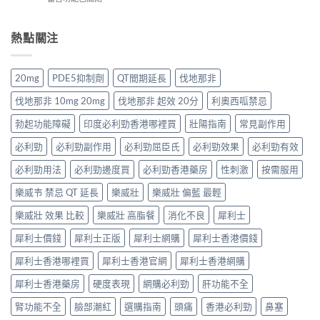
格
健
與
〈2026
香
全
品
4
年
港
攻
排
招
犀
熱點關注
價
略：
行
防
利
格
藥
榜
偽
士
全
房
與
鑑
價
攻
與
20mg
PDE5抑制劑
QT間期延長
伐地那非
網
別
錢
略：
網
購
指
香
Priligy
購
伐地那非 10mg 20mg
伐地那非 起效 20分
利奧西呱禁忌
選
南〉
港
藥
正
購
中
全
房
勃起功能障礙
印度必利勁香港哪裡買
壯陽指南
常見副作用
貨
指
攻
與
渠
南〉
略：
必利勁
必利勁副作用
必利勁屈臣氏
必利勁效果
必利勁有效
網
道
中
Cialis
購
比
20mg
必利勁用法
必利勁邊度買
必利勁香港藥房
性刺激
按需服用
正
較〉
藥
貨
中
樂威壭 禁忌 QT 延長
樂威壯
樂威壯 偏藍 最輕
房
渠
與
道
樂威壯 效果 比較
樂威壯 高脂餐
消化不良
犀利士
網
比
購
較〉
犀利士價錢
犀利士正版
犀利士網購
犀利士香港價錢
價
中
格
犀利士香港哪裡買
犀利士香港官網
犀利士香港網購
比
較〉
犀利士香港藥房
硬度表現
網購必利勁
肝功能不全
中
腎功能不全
臉部潮紅
選購指南
頭痛
香港必利勁
鼻塞