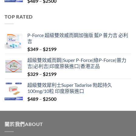
Price
$
489
–
$
2500
$2099
range:
$489
TOP RATED
through
$2500
P-Force 超級雙效威而鋼加強版 藍P 普力吉 必利
吉
Price
$
349
–
$
2199
range:
超級雙效威而鋼|Super P-Force|綠P-Force|普力
$349
吉|必利吉|印度原裝進口|香港正品
through
Price
$
329
–
$
2199
$2199
range:
超級雙效犀利士Super Tadarise 勃起持久
$329
100mg/10粒 印度原裝進口
through
Price
$
489
–
$
2500
$2199
range:
$489
through
關於我們ABOUT
$2500