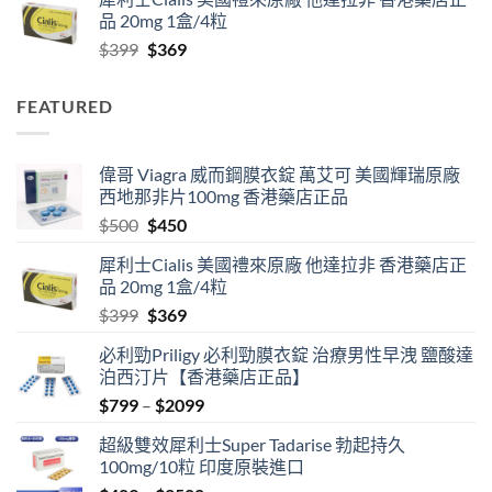
$799
品 20mg 1盒/4粒
through
Original
Current
$
399
$
369
$2099
price
price
was:
is:
FEATURED
$399.
$369.
偉哥 Viagra 威而鋼膜衣錠 萬艾可 美國輝瑞原廠
西地那非片100mg 香港藥店正品
Original
Current
$
500
$
450
price
price
犀利士Cialis 美國禮來原廠 他達拉非 香港藥店正
was:
is:
品 20mg 1盒/4粒
$500.
$450.
Original
Current
$
399
$
369
price
price
必利勁Priligy 必利勁膜衣錠 治療男性早洩 鹽酸達
was:
is:
泊西汀片【香港藥店正品】
$399.
$369.
Price
$
799
–
$
2099
range:
超級雙效犀利士Super Tadarise 勃起持久
$799
100mg/10粒 印度原裝進口
through