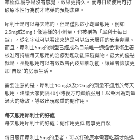
率極低,幾乎是沒有感覺，效果更持久。 而每日錠使用可打
破原本性行為前才吃藥的預期焦慮。
犀利士是可以每天吃的，但是僅限於小劑量服用，例如
2.5mg或5mg！像這樣的小劑量，也被稱為「犀利士每日
錠」，從名字就可以看出來這是可以每天服用的安全劑量。
而且，犀利士5mg的劑型已經成為目前唯一通過香港衛生署
核准可持續每天服用的治療勃起功能障礙藥物。最大的優點
就是，長期服用可以有效改善內皮細胞功能，讓患者恢復更
加“自然”的房事生活。
需要注意的是，犀利士10mg以及20mg的劑量不適用於每天
服用，建議大家間隔48小時後方可繼續服用！以免因為劑量
過大的緣故，導致出現嚴重的副作用。
每天服用犀利士的好處
每天服用犀利士的好處：副作用更低 房事更自然
每日服用犀利士5mg的患者，可以打破原本需要吃藥才能進