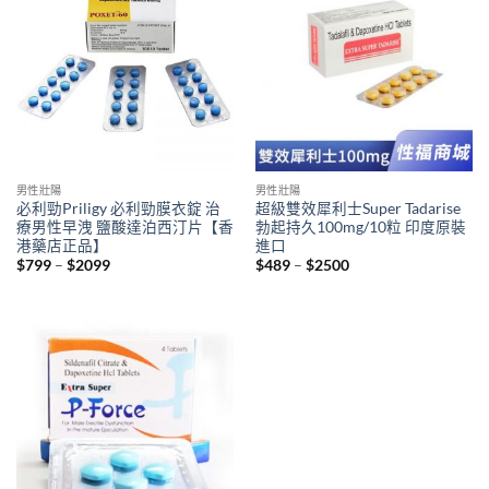
男性壯陽
男性壯陽
必利勁Priligy 必利勁膜衣錠 治
超級雙效犀利士Super Tadarise
療男性早洩 鹽酸達泊西汀片【香
勃起持久100mg/10粒 印度原裝
港藥店正品】
進口
Price
Price
$
799
–
$
2099
$
489
–
$
2500
range:
range:
$799
$489
through
through
$2099
$2500