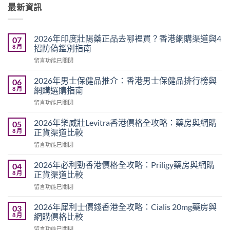
最新資訊
2026年印度壯陽藥正品去哪裡買？香港網購渠道與4
07
8 月
招防偽鑑別指南
在
留言功能已關閉
〈2026
年
2026年男士保健品推介：香港男士保健品排行榜與
06
印
8 月
網購選購指南
度
在
留言功能已關閉
壯
〈2026
陽
年
藥
2026年樂威壯Levitra香港價格全攻略：藥房與網購
05
男
正
8 月
正貨渠道比較
士
品
在
留言功能已關閉
保
去
〈2026
健
哪
年
品
2026年必利勁香港價格全攻略：Priligy藥房與網購
04
裡
樂
推
8 月
正貨渠道比較
買？
威
介：
香
在
留言功能已關閉
壯
香
港
〈2026
Levitra
港
網
年
香
2026年犀利士價錢香港全攻略：Cialis 20mg藥房與
03
男
購
必
港
8 月
網購價格比較
士
渠
利
價
保
道
在
留言功能已關閉
勁