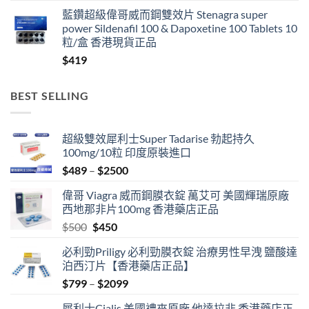
range:
藍鑽超級偉哥威而鋼雙效片 Stenagra super
$429
power Sildenafil 100 & Dapoxetine 100 Tablets 10
through
粒/盒 香港現貨正品
$999
$
419
BEST SELLING
超級雙效犀利士Super Tadarise 勃起持久
100mg/10粒 印度原裝進口
Price
$
489
–
$
2500
range:
偉哥 Viagra 威而鋼膜衣錠 萬艾可 美國輝瑞原廠
$489
西地那非片100mg 香港藥店正品
through
Original
Current
$
500
$
450
$2500
price
price
必利勁Priligy 必利勁膜衣錠 治療男性早洩 鹽酸達
was:
is:
泊西汀片【香港藥店正品】
$500.
$450.
Price
$
799
–
$
2099
range:
犀利士Cialis 美國禮來原廠 他達拉非 香港藥店正