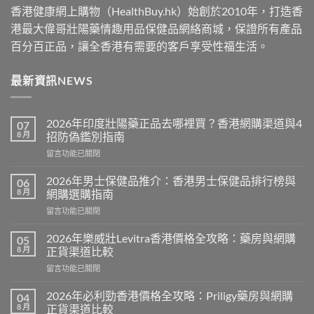
香港健康網上購物（HealthBuy.hk）始創於2010年，打造香
港最大偉哥壯陽藥情趣用品保健品網絡商城，保證所有產品
百分百正品，讓全香港有需要的客戶享受性福生活。
最新資訊NEWS
2026年印度壯陽藥正品去哪裡買？香港網購渠道與4
07
8 月
招防偽鑑別指南
在
留言功能已關閉
〈2026
年
2026年男士保健品推介：香港男士保健品排行榜與
06
印
8 月
網購選購指南
度
在
留言功能已關閉
壯
〈2026
陽
年
藥
2026年樂威壯Levitra香港價格全攻略：藥房與網購
05
男
正
8 月
正貨渠道比較
士
品
在
留言功能已關閉
保
去
〈2026
健
哪
年
品
2026年必利勁香港價格全攻略：Priligy藥房與網購
04
裡
樂
推
8 月
正貨渠道比較
買？