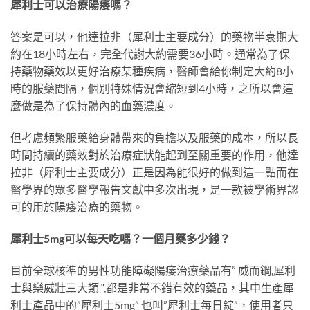
犀利士可以治療陽痿嗎？
答案是可以，他達拉非（犀利士主要成分）的藥物半衰期大
約在18小時左右，完全代謝大約需要36小時。通常為了保
持藥物藥效以更好治療某種疾病，醫師會給你制定大約8小
時的服藥間隔，個別特殊情況會縮短到4小時，之所以會這
麼做是為了保持體內的血藥濃度。
但考慮頻繁服藥給身體帶來的負擔以及服藥的成本，所以長
時間持續的藥效對於治療症狀能起到至關重要的作用，他達
拉非（犀利士主要成分）正是因為能很好的做到這一點而在
醫學界的眾多醫學報告文獻中多次出現，是一款被學術界認
可的用於陽痿治療的藥物。
犀利士5mg可以每天吃嗎？一個月藥多少錢？
目前全球核準的男性功能障礙陽痿治療藥品有” 威而鋼,犀利
士與樂威壯三大類 “,都是非常不錯有效的藥品，其中生產犀
利士產品中的”犀利士5mg” 也叫”犀利士每日錠”，使用者只