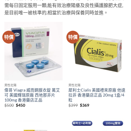
需每日固定服用一顆,能有效治療陽痿及良性攝護腺肥大症,
是目前唯一被核準的,相當於治療與保養同時並進。
特價
特價
男性壯陽
男性壯陽
偉哥 Viagra 威而鋼膜衣錠 萬艾
犀利士Cialis 美國禮來原廠 他達
可 美國輝瑞原廠 西地那非片
拉非 香港藥店正品 20mg 1盒/4
100mg 香港藥店正品
粒
Original
Current
Original
Current
$
500
$
450
$
399
$
369
price
price
price
price
was:
is:
was:
is:
$500.
$450.
$399.
$369.