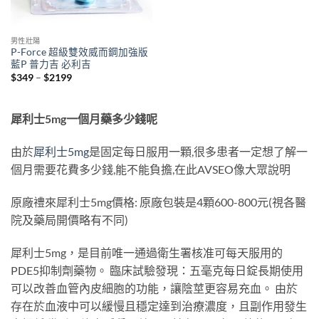
男性壯陽
P-Force 超級雙效威而鋼加強版
藍P 普力吉 必利吉
Price
$
349
–
$
2199
range:
$349
through
$2199
犀利士5mg一個月藥多少錢呢
由於
犀利士5mg
是固定每日服用一顆,很多患者一定想了解一
個月需要花費多少錢,能不能負擔,在此AVSEO像大眾說明
原廠禮來犀利士5mg價格: 原廠包裝是4顆600-800元(視各醫
院及藥局開價略有不同)
犀利士5mg，是目前唯一通過衛生署核准可每天服用的
PDE5抑制劑藥物。 臨床試驗發現：五毫克每日錠長期使用
可以改善血管內皮細胞的功能，讓陰莖更容易充血。 由於
存在於血液中可以緩慢且穩定達到治療濃度，且副作用發生