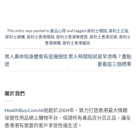
This entry was posted in
產品心得
and tagged
犀利士價錢
,
犀利士正版
,
犀利士網購
,
犀利士香港價錢
,
犀利士香港哪裡買
,
犀利士香港官網
,
犀利士
香港網購
,
犀利士香港藥房
.
男人壽命短身體會有這幾個信
男人時間短就是早泄嗎？重點
號
要看這三個標準
關於我們
HealthBuy.Com.hk
始創於2004年，致力打造香港最大情趣
保健性用品網上購物平台，保證所有產品百分百正品，讓全
香港港有需要的客戶享受性福生活。