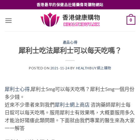
Skip
香港最早的保健品壯陽藥偉哥購物網站
to
content
0
產品心得
犀利士吃法犀利士可以每天吃嗎？
POSTED ON
2021-11-24
BY
HEALTHBUY網上購物
犀利士心得
,犀利士5mg可以每天吃嗎？犀利士5mg一個月份
多少錢。
近來不少患者來到我們
犀利士網上商店
咨詢藥師犀利士每
日錠可以每天吃嗎。服用犀利士有效果嗎，大概要服用多久
才能治好陽痿此類問題。下面就由我們專業的醫生來為大家
一一解答