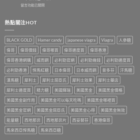
威
介：
香
在
留言功能已關閉
壯
香
港
〈2026
Levitra
港
網
年
香
男
購
必
熱點關注HOT
港
士
渠
利
價
保
道
勁
格
健
與
香
全
品
BLACK GOLD
Hamer candy
japanese viagra
Viagra
人參糖
4
港
攻
排
招
價
略：
行
偉哥
偉哥價錢
偉哥哪買
偉哥邊度買
偉哥香港
防
格
藥
榜
偽
全
房
偉哥香港網購
威而鋼
必利勁官網
必利勁幾錢
必利勁邊度買
與
鑑
攻
與
網
別
略：
必利勁香港
悍馬紅糖
日本偉哥
日本威而鋼
昔多芬
汗馬糖
網
購
指
Priligy
購
選
南〉
藥
漢馬糖
犀利士
犀利士屈臣氏
犀利士效果
犀利士藥店
正
購
中
房
貨
指
犀利士邊度買
精力糖
美國輝瑞
美國黑金
美國黑金價格
與
渠
南〉
網
道
中
美國黑金副作用
美國黑金可以每天吃嗎
美國黑金哪裡買
購
比
正
較〉
美國黑金官網
美國黑金屈臣氏
美國黑金心得
美國黑金無效
貨
中
渠
能量糖
西地那非
西地那非片
西妥替芬
香港偉哥
道
比
馬來西亞悍馬糖
馬來西亞糖
較〉
中