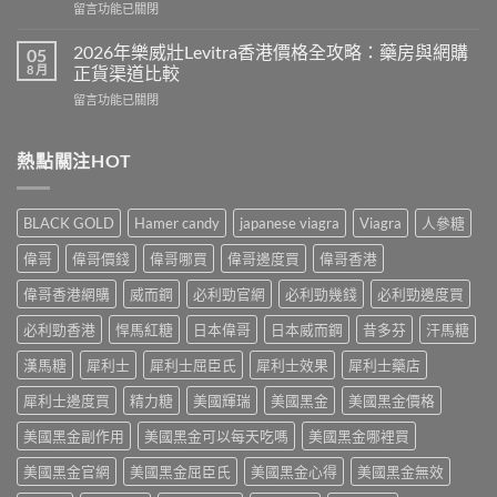
在
留言功能已關閉
壯
效
〈2026
陽
偉
年
藥
2026年樂威壯Levitra香港價格全攻略：藥房與網購
05
哥
男
正
8 月
正貨渠道比較
真
士
品
實
在
留言功能已關閉
保
去
用
〈2026
健
哪
家
年
品
裡
心
樂
熱點關注HOT
推
買？
得
威
介：
香
與
壯
香
港
香
Levitra
港
網
BLACK GOLD
Hamer candy
japanese viagra
Viagra
人參糖
港
香
男
購
正
港
士
渠
偉哥
偉哥價錢
偉哥哪買
偉哥邊度買
偉哥香港
貨
價
保
道
購
格
健
偉哥香港網購
威而鋼
必利勁官網
必利勁幾錢
必利勁邊度買
與
買
全
品
4
指
攻
必利勁香港
悍馬紅糖
日本偉哥
日本威而鋼
昔多芬
汗馬糖
排
招
南〉
略：
行
防
中
藥
漢馬糖
犀利士
犀利士屈臣氏
犀利士效果
犀利士藥店
榜
偽
房
與
鑑
犀利士邊度買
精力糖
美國輝瑞
美國黑金
美國黑金價格
與
網
別
網
購
指
美國黑金副作用
美國黑金可以每天吃嗎
美國黑金哪裡買
購
選
南〉
正
購
中
美國黑金官網
美國黑金屈臣氏
美國黑金心得
美國黑金無效
貨
指
渠