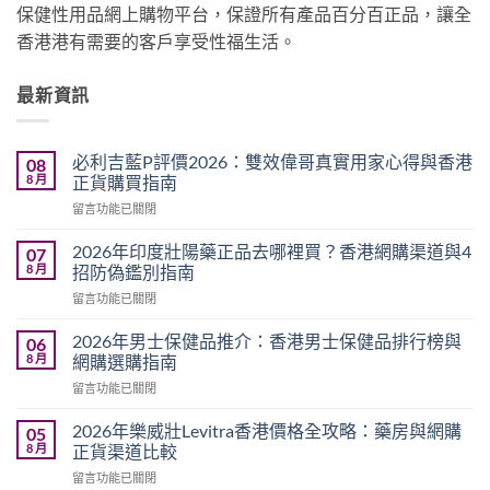
保健性用品網上購物平台，保證所有產品百分百正品，讓全
香港港有需要的客戶享受性福生活。
最新資訊
必利吉藍P評價2026：雙效偉哥真實用家心得與香港
08
8 月
正貨購買指南
在
留言功能已關閉
〈必
利
2026年印度壯陽藥正品去哪裡買？香港網購渠道與4
07
吉
8 月
招防偽鑑別指南
藍
在
留言功能已關閉
P
〈2026
評
年
價
2026年男士保健品推介：香港男士保健品排行榜與
06
印
2026：
8 月
網購選購指南
度
雙
在
留言功能已關閉
壯
效
〈2026
陽
偉
年
藥
2026年樂威壯Levitra香港價格全攻略：藥房與網購
05
哥
男
正
8 月
正貨渠道比較
真
士
品
實
在
留言功能已關閉
保
去
用