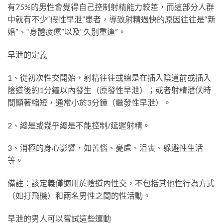
有75%的男性會覺得自己控制射精能力較差，而這部分人群
中就有不少“假性早泄”患者，導致射精過快的原因往往是“新
婚”、“身體疲憊”以及“久別重逢”。
早泄的定義
1、從初次性交開始，射精往往或總是在插入陰道前或插入
陰道後約1分鐘以內發生（原發性早泄）；或者射精潛伏時
間顯著縮短，通常小於3分鐘（繼發性早泄）。
2、總是或幾乎總是不能控制/延遲射精。
3、消極的身心影響，如苦惱、憂慮、沮喪、躲避性生活
等。
備註：該定義僅適用於陰道內性交，不包括其他性行為方式
（如打飛機）和兩名男性之間的性活動。
早泄的男人可以嘗試這些運動