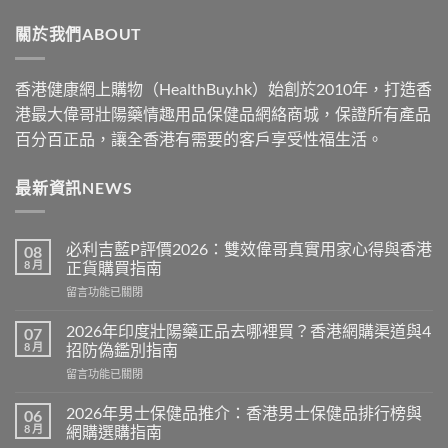
through
關於我們ABOUT
$2500
香港健康網上購物（HealthBuy.hk）始創於2010年，打造香
港最大偉哥壯陽藥情趣用品保健品網絡商城，保證所有產品
百分百正品，讓全香港有需要的客戶享受性福生活。
最新資訊NEWS
必利吉藍P評價2026：雙效偉哥真實用家心得與香港
08
8 月
正貨購買指南
在
留言功能已關閉
〈必
利
2026年印度壯陽藥正品去哪裡買？香港網購渠道與4
07
吉
8 月
招防偽鑑別指南
藍
在
留言功能已關閉
P
〈2026
評
年
價
2026年男士保健品推介：香港男士保健品排行榜與
06
印
2026：
8 月
網購選購指南
度
雙