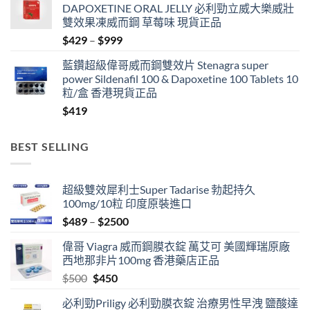
DAPOXETINE ORAL JELLY 必利勁立威大樂威壯
through
雙效果凍威而鋼 草莓味 現貨正品
$3399
Price
$
429
–
$
999
range:
藍鑽超級偉哥威而鋼雙效片 Stenagra super
$429
power Sildenafil 100 & Dapoxetine 100 Tablets 10
through
粒/盒 香港現貨正品
$999
$
419
BEST SELLING
超級雙效犀利士Super Tadarise 勃起持久
100mg/10粒 印度原裝進口
Price
$
489
–
$
2500
range:
偉哥 Viagra 威而鋼膜衣錠 萬艾可 美國輝瑞原廠
$489
西地那非片100mg 香港藥店正品
through
Original
Current
$
500
$
450
$2500
price
price
必利勁Priligy 必利勁膜衣錠 治療男性早洩 鹽酸達
was:
is: