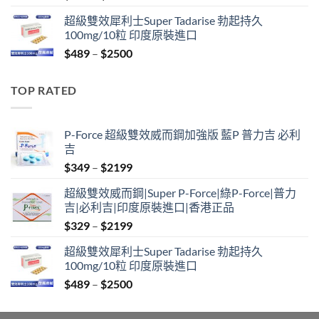
range:
超級雙效犀利士Super Tadarise 勃起持久
$799
100mg/10粒 印度原裝進口
through
Price
$
489
–
$
2500
$2099
range:
$489
TOP RATED
through
$2500
P-Force 超級雙效威而鋼加強版 藍P 普力吉 必利
吉
Price
$
349
–
$
2199
range:
超級雙效威而鋼|Super P-Force|綠P-Force|普力
$349
吉|必利吉|印度原裝進口|香港正品
through
Price
$
329
–
$
2199
$2199
range:
超級雙效犀利士Super Tadarise 勃起持久
$329
100mg/10粒 印度原裝進口
through
Price
$
489
–
$
2500
$2199
range:
$489