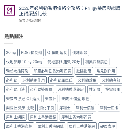
〈2026
健
哪
家
年
品
2026年必利勁香港價格全攻略：Priligy藥房與網購
04
裡
心
樂
推
8 月
正貨渠道比較
買？
得
威
介：
香
與
在
留言功能已關閉
壯
香
港
香
〈2026
Levitra
港
網
港
年
香
男
購
正
必
熱點關注
港
士
渠
貨
利
價
保
道
購
勁
格
健
與
買
香
全
品
20mg
PDE5抑制劑
QT間期延長
伐地那非
4
指
港
攻
排
招
南〉
價
略：
行
伐地那非 10mg 20mg
伐地那非 起效 20分
利奧西呱禁忌
防
中
格
藥
榜
偽
全
房
勃起功能障礙
印度必利勁香港哪裡買
壯陽指南
常見副作用
與
鑑
攻
與
網
別
略：
必利勁
必利勁副作用
必利勁屈臣氏
必利勁效果
必利勁有效
網
購
指
Priligy
購
選
南〉
藥
必利勁用法
必利勁邊度買
必利勁香港藥房
性刺激
按需服用
正
購
中
房
貨
指
樂威壭 禁忌 QT 延長
樂威壯
樂威壯 偏藍 最輕
與
渠
南〉
網
道
中
樂威壯 效果 比較
消化不良
犀利士
犀利士價錢
犀利士正版
購
比
正
較〉
犀利士網購
犀利士香港價錢
犀利士香港哪裡買
貨
中
渠
犀利士香港官網
犀利士香港網購
犀利士香港藥房
硬度表現
道