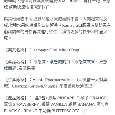
的運動，這個時候其實很需要休息。那麼，“再打一炮”
液態
威
幫助快速恢復“戰鬥力”！
與其他藥物不同,這款印度水果威而鋼不會令人聞起來就反
感,七種水果味道讓你口氣留香。Kamagra口服果凍幫助患有
渤起問題的男性再次進行性生活,獲得更多的快樂和性滿足
感。
【英文名稱】：Kamagra Oral Jelly 100mg
【產品名稱】：
液態威
、
液態威購買
、
液態威效果
、
液態
威而鋼
, 泰國果凍
【生產廠家】：Ajanta Pharmaceuticals（印度前十大製藥
廠）Charkop,Kandivli,Mumbai 印度孟買坎迪瓦里
【產品規格】：1盒7包 ( 鳳梨 PINEAPPLE ,橘子 ORANGE ,
草莓 STRAWBERRY , 香草 VANILLA ,香蕉 BANANA ,黑加侖
BLACK CURRANT ,牛奶糖 BUTTERSCOTCH )