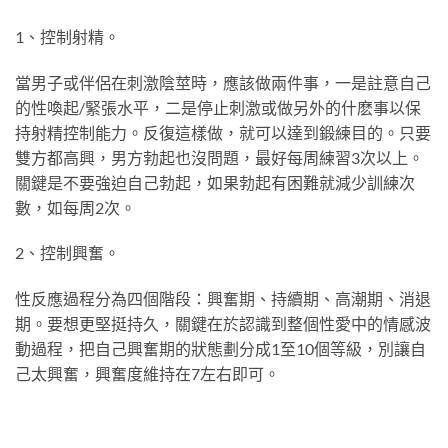
1、控制射精。
當男子或伴侶在刺激陰莖時，應該做兩件事，一是註意自己
的性喚起/緊張水平，二是停止刺激或做另外的什麽事以保
持射精控制能力。反復這樣做，就可以達到鍛練目的。只要
雙方都高興，男方勃起也沒問題，最好每周練習3次以上。
關鍵是不要強迫自己勃起，如果勃起有困難就減少訓練次
數，如每周2次。
2、控制興奮。
性反應過程分為四個階段：興奮期、持續期、高潮期、消退
期。要想更堅挺持久，關鍵在於認識到整個性愛中的情感波
動過程，把自己興奮期的狀態劃分成1至10個等級，別讓自
己太興奮，興奮度維持在7左右即可。