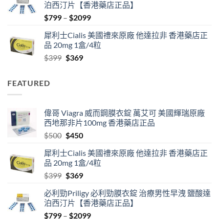
泊西汀片【香港藥店正品】
$500.
$450.
Price
$
799
–
$
2099
range:
犀利士Cialis 美國禮來原廠 他達拉非 香港藥店正
$799
品 20mg 1盒/4粒
through
Original
Current
$
399
$
369
$2099
price
price
was:
is:
FEATURED
$399.
$369.
偉哥 Viagra 威而鋼膜衣錠 萬艾可 美國輝瑞原廠
西地那非片100mg 香港藥店正品
Original
Current
$
500
$
450
price
price
犀利士Cialis 美國禮來原廠 他達拉非 香港藥店正
was:
is:
品 20mg 1盒/4粒
$500.
$450.
Original
Current
$
399
$
369
price
price
必利勁Priligy 必利勁膜衣錠 治療男性早洩 鹽酸達
was:
is:
泊西汀片【香港藥店正品】
$399.
$369.
Price
$
799
–
$
2099