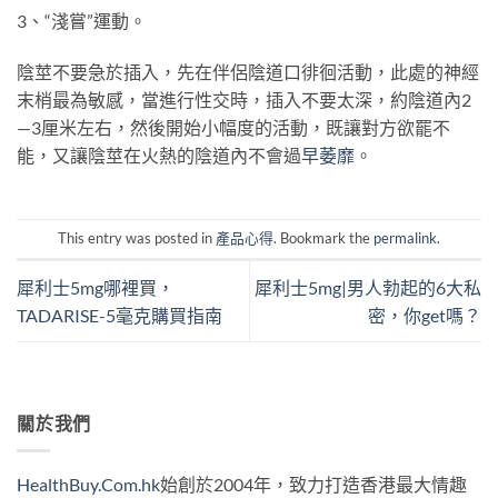
3、“淺嘗”運動。
陰莖不要急於插入，先在伴侶陰道口徘徊活動，此處的神經
末梢最為敏感，當進行性交時，插入不要太深，約陰道內2
—3厘米左右，然後開始小幅度的活動，既讓對方欲罷不
能，又讓陰莖在火熱的陰道內不會過
早萎靡
。
This entry was posted in
產品心得
. Bookmark the
permalink
.
犀利士5mg哪裡買，
犀利士5mg|男人勃起的6大私
TADARISE-5毫克購買指南
密，你get嗎？
關於我們
HealthBuy.Com.hk
始創於2004年，致力打造香港最大情趣