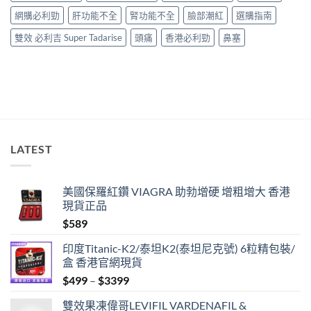
比
網購必利勁
肝功能不全
腎功能不全
臉部潮紅
選購指南
較〉
中
雙效 必利吉 Super Tadarise
頭痛
香港必利勁
鼻塞
LATEST
美國保羅紅鑽 VIAGRA 助勃增硬 增粗增大 香港
現貨正品
$
589
印度Titanic-K2/泰坦K2(泰坦尼克號) 6粒精包裝/
盒 香港官網現貨
Price
$
499
–
$
3399
range:
雙效果凍偉哥LEVIFIL VARDENAFIL &
$499