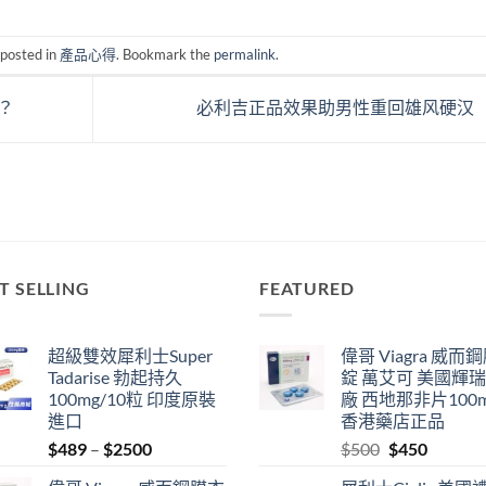
 posted in
產品心得
. Bookmark the
permalink
.
？
必利吉正品效果助男性重回雄风硬汉
T SELLING
FEATURED
超級雙效犀利士Super
偉哥 Viagra 威而
Tadarise 勃起持久
錠 萬艾可 美國輝
100mg/10粒 印度原裝
廠 西地那非片100
進口
香港藥店正品
Price
Original
Current
$
489
–
$
2500
$
500
$
450
range:
price
price