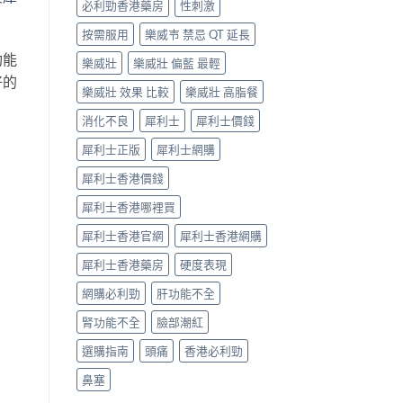
必利勁香港藥房
性刺激
按需服用
樂威壭 禁忌 QT 延長
功能
樂威壯
樂威壯 偏藍 最輕
好的
樂威壯 效果 比較
樂威壯 高脂餐
消化不良
犀利士
犀利士價錢
犀利士正版
犀利士網購
犀利士香港價錢
犀利士香港哪裡買
犀利士香港官網
犀利士香港網購
犀利士香港藥房
硬度表現
網購必利勁
肝功能不全
腎功能不全
臉部潮紅
選購指南
頭痛
香港必利勁
鼻塞