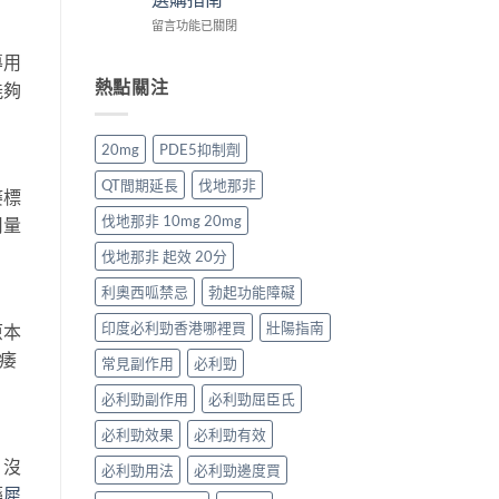
士
攻
網
選
在
價
留言功能已關閉
略：
購
購
〈2026
錢
Priligy
正
指
導用
年
香
藥
貨
南〉
壯
港
熱點關注
房
渠
中
能夠
陽
全
與
道
藥
攻
網
比
推
略：
購
較〉
20mg
PDE5抑制劑
薦：
Cialis
正
中
香
20mg
貨
QT間期延長
伐地那非
痿標
港
藥
渠
人
房
道
伐地那非 10mg 20mg
用量
氣
與
比
壯
網
較〉
伐地那非 起效 20分
陽
購
中
藥
利奧西呱禁忌
勃起功能障礙
價
排
格
印度必利勁香港哪裡買
壯陽指南
行
原本
比
榜
較〉
痿
常見副作用
必利勁
與
中
選
必利勁副作用
必利勁屈臣氏
購
指
必利勁效果
必利勁有效
南〉
中
，沒
必利勁用法
必利勁邊度買
藥
犀