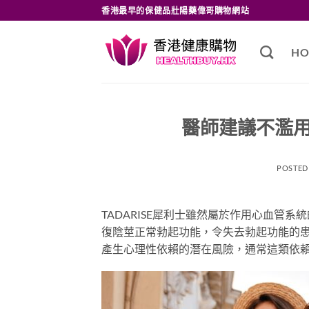
Skip
香港最早的保健品壯陽藥偉哥購物網站
to
content
HO
醫師建議不濫
POSTED
TADARISE犀利士雖然屬於作用心血管
復陰莖正常勃起功能，令失去勃起功能的
產生心理性依賴的潛在風險，通常這類依