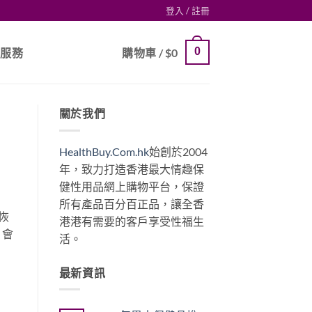
登入 / 註冊
0
戶服務
購物車 /
$
0
關於我們
HealthBuy.Com.hk
始創於2004
年，致力打造香港最大情趣保
健性用品網上購物平台，保證
所有產品百分百正品，讓全香
恢
港港有需要的客戶享受性福生
，會
活。
最新資訊