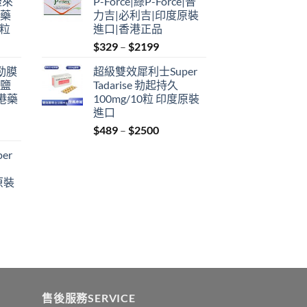
禮來
P-Force|綠P-Force|普
through
港藥
力吉|必利吉|印度原裝
$2199
4粒
進口|香港正品
Price
$
329
–
$
2199
range:
利勁膜
超級雙效犀利士Super
$329
 鹽
Tadarise 勃起持久
through
港藥
100mg/10粒 印度原裝
$2199
進口
Price
$
489
–
$
2500
:
range:
er
$489
ugh
through
原裝
9
$2500
:
ugh
0
售後服務SERVICE