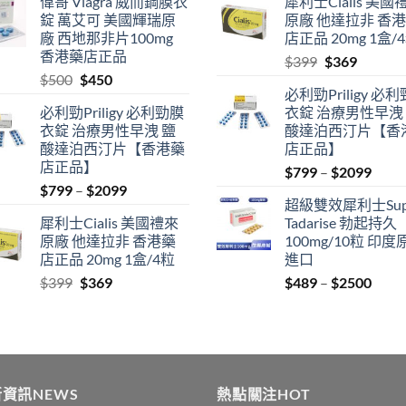
偉哥 Viagra 威而鋼膜衣
犀利士Cialis 美國
$489
was:
is:
錠 萬艾可 美國輝瑞原
原廠 他達拉非 香
through
$500.
$450.
廠 西地那非片100mg
店正品 20mg 1盒/
$2500
香港藥店正品
Original
Current
$
399
$
369
Original
Current
$
500
$
450
price
price
必利勁Priligy 必
price
price
was:
is:
必利勁Priligy 必利勁膜
衣錠 治療男性早洩
was:
is:
$399.
$369.
衣錠 治療男性早洩 鹽
酸達泊西汀片【香
$500.
$450.
酸達泊西汀片【香港藥
店正品】
店正品】
Price
$
799
–
$
2099
Price
$
799
–
$
2099
range
超級雙效犀利士Sup
range:
$799
犀利士Cialis 美國禮來
Tadarise 勃起持久
$799
thro
原廠 他達拉非 香港藥
100mg/10粒 印度
through
$209
店正品 20mg 1盒/4粒
進口
$2099
Original
Current
Price
$
399
$
369
$
489
–
$
2500
price
price
range
was:
is:
$489
$399.
$369.
thro
$250
資訊NEWS
熱點關注HOT