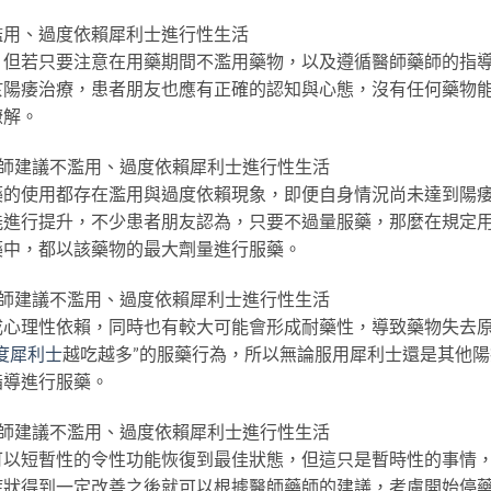
濫用、過度依賴犀利士進行性生活
，但若只要注意在用藥期間不濫用藥物，以及遵循醫師藥師的指
於陽痿治療，患者朋友也應有正確的認知與心態，沒有任何藥物
瞭解。
？醫師建議不濫用、過度依賴犀利士進行性生活
藥的使用都存在濫用與過度依賴現象，即便自身情況尚未達到陽
能進行提升，不少患者朋友認為，只要不過量服藥，那麼在規定
藥中，都以該藥物的最大劑量進行服藥。
？醫師建議不濫用、過度依賴犀利士進行性生活
成心理性依賴，同時也有較大可能會形成耐藥性，導致藥物失去
度犀利士
越吃越多”的服藥行為，所以無論服用犀利士還是其他陽
指導進行服藥。
？醫師建議不濫用、過度依賴犀利士進行性生活
可以短暫性的令性功能恢復到最佳狀態，但這只是暫時性的事情
症狀得到一定改善之後就可以根據醫師藥師的建議，考慮開始停