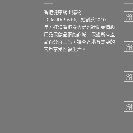
香港健康網上購物
06
（HealthBuy.hk）始創於2010
8 月
年，打造香港最大偉哥壯陽藥情趣
用品保健品網絡商城，保證所有產
品百分百正品，讓全香港有需要的
05
客戶享受性福生活。
8 月
04
8 月
03
8 月