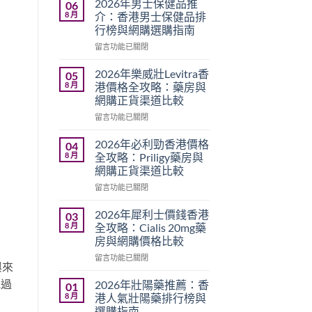
2026年男士保健品推
06
8 月
介：香港男士保健品排
行榜與網購選購指南
在
留言功能已關閉
〈2026
年
2026年樂威壯Levitra香
05
男
8 月
港價格全攻略：藥房與
士
網購正貨渠道比較
保
在
健
留言功能已關閉
〈2026
品
年
推
2026年必利勁香港價格
04
樂
介：
8 月
全攻略：Priligy藥房與
威
香
網購正貨渠道比較
壯
港
在
Levitra
留言功能已關閉
男
〈2026
香
士
年
港
保
2026年犀利士價錢香港
03
必
價
健
8 月
全攻略：Cialis 20mg藥
利
格
品
房與網購價格比較
勁
全
排
在
香
留言功能已關閉
攻
行
與來
〈2026
港
略：
榜
年
價
藥
或過
與
2026年壯陽藥推薦：香
01
犀
格
房
網
8 月
港人氣壯陽藥排行榜與
利
全
與
購
選購指南