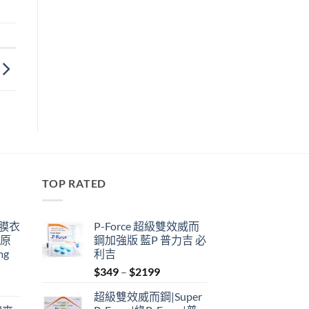
TOP RATED
鋼膜衣
P-Force 超級雙效威而
瑞原
鋼加強版 藍P 普力吉 必
mg
利吉
Price
$
349
–
$
2199
range:
超級雙效威而鋼|Super
$349