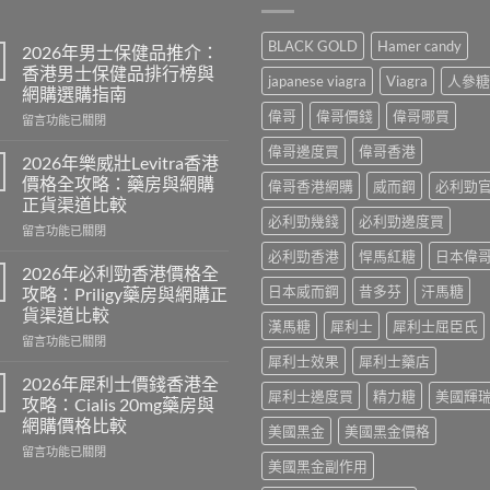
BLACK GOLD
Hamer candy
2026年男士保健品推介：
香港男士保健品排行榜與
japanese viagra
Viagra
人參糖
網購選購指南
偉哥
偉哥價錢
偉哥哪買
在
留言功能已關閉
〈2026
偉哥邊度買
偉哥香港
年
2026年樂威壯Levitra香港
男
價格全攻略：藥房與網購
偉哥香港網購
威而鋼
必利勁
士
正貨渠道比較
保
必利勁幾錢
必利勁邊度買
在
健
留言功能已關閉
〈2026
品
必利勁香港
悍馬紅糖
日本偉
年
推
2026年必利勁香港價格全
樂
介：
日本威而鋼
昔多芬
汗馬糖
攻略：Priligy藥房與網購正
威
香
貨渠道比較
壯
港
漢馬糖
犀利士
犀利士屈臣氏
在
Levitra
留言功能已關閉
男
〈2026
香
犀利士效果
犀利士藥店
士
年
港
保
2026年犀利士價錢香港全
犀利士邊度買
精力糖
美國輝
必
價
健
攻略：Cialis 20mg藥房與
利
格
品
網購價格比較
美國黑金
美國黑金價格
勁
全
排
在
香
留言功能已關閉
攻
行
美國黑金副作用
〈2026
港
略：
榜
年
價
藥