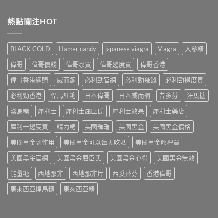
〈2026
Levitra
港
網
年
香
男
購
必
熱點關注HOT
港
士
渠
利
價
保
道
勁
格
健
與
香
全
品
BLACK GOLD
Hamer candy
japanese viagra
Viagra
人參糖
4
港
攻
排
招
價
略：
行
偉哥
偉哥價錢
偉哥哪買
偉哥邊度買
偉哥香港
防
格
藥
榜
偽
全
房
偉哥香港網購
威而鋼
必利勁官網
必利勁幾錢
必利勁邊度買
與
鑑
攻
與
網
別
略：
必利勁香港
悍馬紅糖
日本偉哥
日本威而鋼
昔多芬
汗馬糖
網
購
指
Priligy
購
選
南〉
藥
漢馬糖
犀利士
犀利士屈臣氏
犀利士效果
犀利士藥店
正
購
中
房
貨
指
犀利士邊度買
精力糖
美國輝瑞
美國黑金
美國黑金價格
與
渠
南〉
網
道
中
美國黑金副作用
美國黑金可以每天吃嗎
美國黑金哪裡買
購
比
正
較〉
美國黑金官網
美國黑金屈臣氏
美國黑金心得
美國黑金無效
貨
中
渠
能量糖
西地那非
西地那非片
西妥替芬
香港偉哥
道
比
馬來西亞悍馬糖
馬來西亞糖
較〉
中