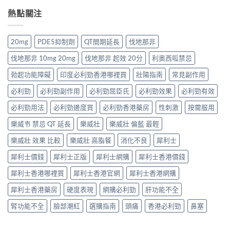
年
港
攻
排
招
犀
熱點關注
價
略：
行
防
利
格
藥
榜
偽
士
全
房
與
鑑
價
攻
與
20mg
PDE5抑制劑
QT間期延長
伐地那非
網
別
錢
略：
網
購
指
香
Priligy
購
伐地那非 10mg 20mg
伐地那非 起效 20分
利奧西呱禁忌
選
南〉
港
藥
正
購
中
全
房
勃起功能障礙
印度必利勁香港哪裡買
壯陽指南
常見副作用
貨
指
攻
與
渠
南〉
略：
必利勁
必利勁副作用
必利勁屈臣氏
必利勁效果
必利勁有效
網
道
中
Cialis
購
比
20mg
必利勁用法
必利勁邊度買
必利勁香港藥房
性刺激
按需服用
正
較〉
藥
貨
中
樂威壭 禁忌 QT 延長
樂威壯
樂威壯 偏藍 最輕
房
渠
與
道
樂威壯 效果 比較
樂威壯 高脂餐
消化不良
犀利士
網
比
購
較〉
犀利士價錢
犀利士正版
犀利士網購
犀利士香港價錢
價
中
格
犀利士香港哪裡買
犀利士香港官網
犀利士香港網購
比
較〉
犀利士香港藥房
硬度表現
網購必利勁
肝功能不全
中
腎功能不全
臉部潮紅
選購指南
頭痛
香港必利勁
鼻塞