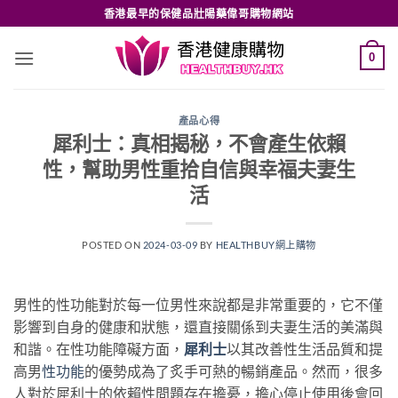
Skip
香港最早的保健品壯陽藥偉哥購物網站
to
content
0
產品心得
犀利士：真相揭秘，不會產生依賴
性，幫助男性重拾自信與幸福夫妻生
活
POSTED ON
2024-03-09
BY
HEALTHBUY網上購物
男性的性功能對於每一位男性來說都是非常重要的，它不僅
影響到自身的健康和狀態，還直接關係到夫妻生活的美滿與
和諧。在性功能障礙方面，
犀利士
以其改善性生活品質和提
高男
性功能
的優勢成為了炙手可熱的暢銷產品。然而，很多
人對於犀利士的依賴性問題存在擔憂，擔心停止使用後會回