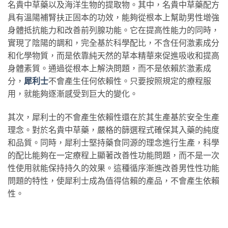
名貴中草藥以及海洋生物的提取物。其中，名貴中草藥配方
具有溫陽補腎扶正固本的功效，能夠從根本上幫助男性增強
身體抵抗能力和改善前列腺功能。它在提高性能力的同時，
實現了陰陽的調和，完全基於科學配比，不含任何激素成分
和化學物質，而是依靠純天然的草本精華來促進吸收和提高
身體素質。通過從根本上解決問題，而不是依賴於激素成
分，
犀利士
不會產生任何依賴性。只要按照規定的療程服
用，就能夠逐漸感受到巨大的變化。
其次，犀利士的不會產生依賴性還在於其生產基於安全生產
理念。對於名貴中草藥，嚴格的篩選程式確保其入藥的純度
和品質。同時，犀利士堅持藥食同源的理念進行生產，科學
的配比能夠在一定療程上顯著改善性功能問題，而不是一次
性使用就能保持持久的效果。這種循序漸進改善男性性功能
問題的特性，使犀利士成為值得信賴的產品，不會產生依賴
性。