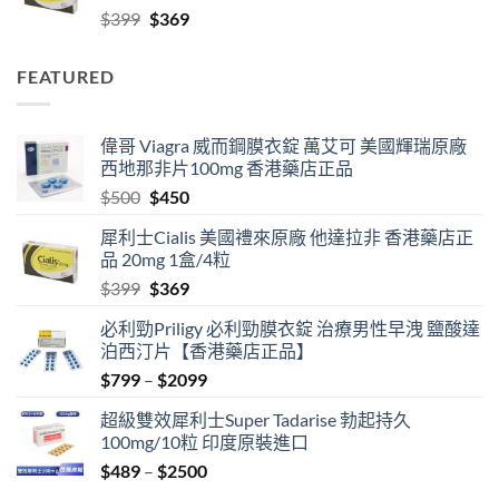
Original
Current
$
399
$
369
$2099
price
price
was:
is:
FEATURED
$399.
$369.
偉哥 Viagra 威而鋼膜衣錠 萬艾可 美國輝瑞原廠
西地那非片100mg 香港藥店正品
Original
Current
$
500
$
450
price
price
犀利士Cialis 美國禮來原廠 他達拉非 香港藥店正
was:
is:
品 20mg 1盒/4粒
$500.
$450.
Original
Current
$
399
$
369
price
price
必利勁Priligy 必利勁膜衣錠 治療男性早洩 鹽酸達
was:
is:
泊西汀片【香港藥店正品】
$399.
$369.
Price
$
799
–
$
2099
range:
超級雙效犀利士Super Tadarise 勃起持久
$799
100mg/10粒 印度原裝進口
through
Price
$
489
–
$
2500
$2099
range: