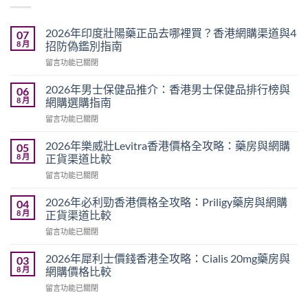
2026年印度壯陽藥正品去哪裡買？香港網購渠道與4
07
8 月
招防偽鑑別指南
在
留言功能已關閉
〈2026
年
2026年男士保健品推介：香港男士保健品排行榜與
06
印
8 月
網購選購指南
度
在
留言功能已關閉
壯
〈2026
陽
年
藥
2026年樂威壯Levitra香港價格全攻略：藥房與網購
05
男
正
8 月
正貨渠道比較
士
品
在
留言功能已關閉
保
去
〈2026
健
哪
年
品
2026年必利勁香港價格全攻略：Priligy藥房與網購
04
裡
樂
推
8 月
正貨渠道比較
買？
威
介：
香
在
留言功能已關閉
壯
香
港
〈2026
Levitra
港
網
年
香
2026年犀利士價錢香港全攻略：Cialis 20mg藥房與
03
男
購
必
港
8 月
網購價格比較
士
渠
利
價
保
道
在
留言功能已關閉
勁
格
健
與
〈2026
香
全
品
4