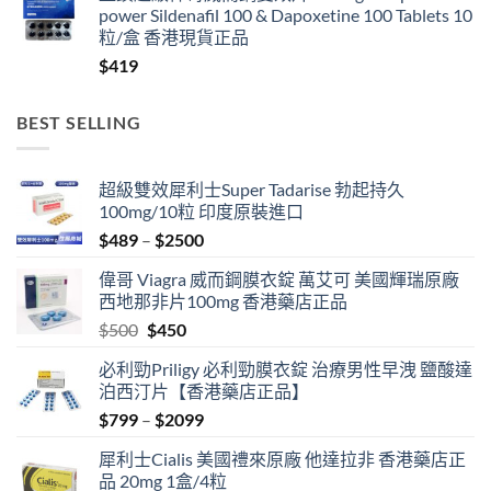
power Sildenafil 100 & Dapoxetine 100 Tablets 10
through
粒/盒 香港現貨正品
$999
$
419
BEST SELLING
超級雙效犀利士Super Tadarise 勃起持久
100mg/10粒 印度原裝進口
Price
$
489
–
$
2500
range:
偉哥 Viagra 威而鋼膜衣錠 萬艾可 美國輝瑞原廠
$489
西地那非片100mg 香港藥店正品
through
Original
Current
$
500
$
450
$2500
price
price
必利勁Priligy 必利勁膜衣錠 治療男性早洩 鹽酸達
was:
is:
泊西汀片【香港藥店正品】
$500.
$450.
Price
$
799
–
$
2099
range:
犀利士Cialis 美國禮來原廠 他達拉非 香港藥店正
$799
品 20mg 1盒/4粒
through