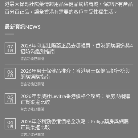
港最大偉哥壯陽藥情趣用品保健品網絡商城，保證所有產品
百分百正品，讓全香港有需要的客戶享受性福生活。
最新資訊NEWS
2026年印度壯陽藥正品去哪裡買？香港網購渠道與4
07
8 月
招防偽鑑別指南
在
留言功能已關閉
〈2026
年
2026年男士保健品推介：香港男士保健品排行榜與
06
印
8 月
網購選購指南
度
在
留言功能已關閉
壯
〈2026
陽
年
藥
2026年樂威壯Levitra香港價格全攻略：藥房與網購
05
男
正
8 月
正貨渠道比較
士
品
在
留言功能已關閉
保
去
〈2026
健
哪
年
品
2026年必利勁香港價格全攻略：Priligy藥房與網購
04
裡
樂
推
8 月
正貨渠道比較
買？
威
介：
香
在
留言功能已關閉
壯
香
港