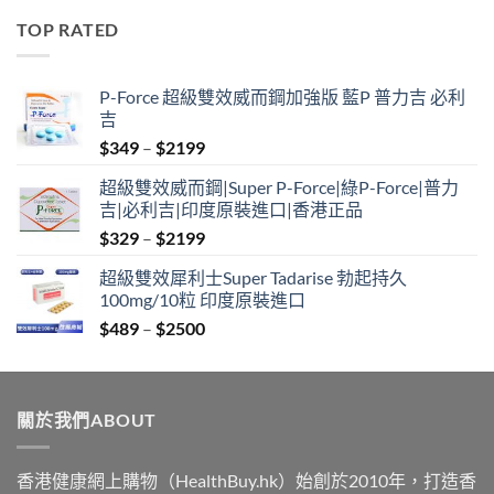
$489
TOP RATED
through
$2500
P-Force 超級雙效威而鋼加強版 藍P 普力吉 必利
吉
Price
$
349
–
$
2199
range:
超級雙效威而鋼|Super P-Force|綠P-Force|普力
$349
吉|必利吉|印度原裝進口|香港正品
through
Price
$
329
–
$
2199
$2199
range:
超級雙效犀利士Super Tadarise 勃起持久
$329
100mg/10粒 印度原裝進口
through
Price
$
489
–
$
2500
$2199
range:
$489
through
關於我們ABOUT
$2500
香港健康網上購物（HealthBuy.hk）始創於2010年，打造香