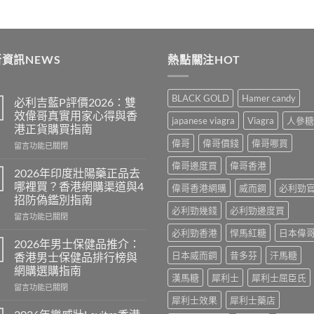
was:
is:
$489
$399.
$369.
thro
$250
資訊NEWS
熱點關注HOT
BLACK GOLD
Hamer candy
必利吉藍P評價2026：雙
效偉哥真實用家心得與香
japanese viagra
Viagra
人參糖
港正貨購買指南
偉哥
偉哥價錢
偉哥哪買
在
留言功能已關閉
〈必
偉哥邊度買
偉哥香港
利
2026年印度壯陽藥正品去
吉
哪裡買？香港網購渠道與4
偉哥香港網購
威而鋼
必利勁
藍
招防偽鑑別指南
P
必利勁幾錢
必利勁邊度買
在
評
留言功能已關閉
〈2026
價
必利勁香港
悍馬紅糖
日本偉
年
2026：
2026年男士保健品推介：
印
雙
日本威而鋼
昔多芬
汗馬糖
香港男士保健品排行榜與
度
效
網購選購指南
壯
偉
漢馬糖
犀利士
犀利士屈臣氏
在
陽
留言功能已關閉
哥
〈2026
藥
犀利士效果
犀利士藥店
真
年
正
實