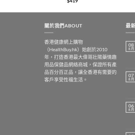
$
419
關於我們ABOUT
最新
香港健康網上購物
08
（HealthBuy.hk）始創於2010
8 月
年，打造香港最大偉哥壯陽藥情趣
用品保健品網絡商城，保證所有產
品百分百正品，讓全香港有需要的
07
客戶享受性福生活。
8 月
06
8 月