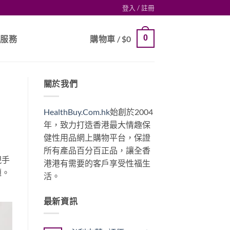
登入 / 註冊
0
戶服務
購物車 /
$
0
關於我們
HealthBuy.Com.hk
始創於2004
年，致力打造香港最大情趣保
健性用品網上購物平台，保證
所有產品百分百正品，讓全香
現手
港港有需要的客戶享受性福生
題。
活。
最新資訊