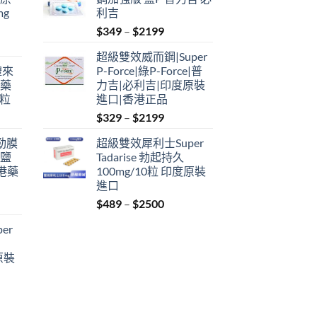
mg
利吉
Price
$
349
–
$
2199
range:
超級雙效威而鋼|Super
$349
禮來
P-Force|綠P-Force|普
through
港藥
力吉|必利吉|印度原裝
$2199
4粒
進口|香港正品
Price
$
329
–
$
2199
range:
利勁膜
超級雙效犀利士Super
$329
 鹽
Tadarise 勃起持久
through
港藥
100mg/10粒 印度原裝
$2199
進口
Price
$
489
–
$
2500
:
range:
er
$489
ugh
through
原裝
9
$2500
: