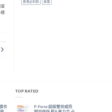
香港必利勁
鼻塞
適當
心健
TOP RATED
鋼膜衣
P-Force 超級雙效威而
瑞原
鋼加強版 藍P 普力吉 必