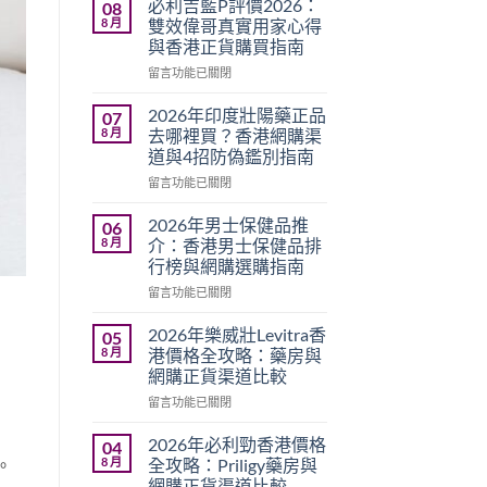
必利吉藍P評價2026：
08
8 月
雙效偉哥真實用家心得
與香港正貨購買指南
在
留言功能已關閉
〈必
利
2026年印度壯陽藥正品
07
吉
8 月
去哪裡買？香港網購渠
藍
道與4招防偽鑑別指南
P
在
評
留言功能已關閉
〈2026
價
年
2026：
2026年男士保健品推
06
印
雙
8 月
介：香港男士保健品排
度
效
行榜與網購選購指南
壯
偉
在
陽
留言功能已關閉
哥
〈2026
藥
真
年
正
實
2026年樂威壯Levitra香
05
男
品
用
8 月
港價格全攻略：藥房與
士
去
家
網購正貨渠道比較
保
哪
心
在
健
留言功能已關閉
裡
得
〈2026
品
買？
與
年
推
香
香
2026年必利勁香港價格
04
樂
介：
港
港
8 月
全攻略：Priligy藥房與
。
威
香
網
正
網購正貨渠道比較