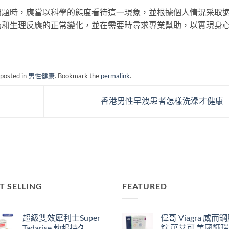
問題時，應當以科學的態度看待這一現象，並根據個人情況采取
為和生理反應的正常變化，並在需要時尋求專業幫助，以實現身
 posted in
男性健康
. Bookmark the
permalink
.
香港男性早洩患者怎樣洗澡才健康
T SELLING
FEATURED
超級雙效犀利士Super
偉哥 Viagra 威而
Tadarise 勃起持久
錠 萬艾可 美國輝