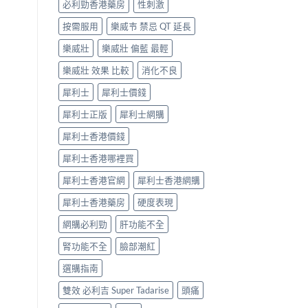
必利勁香港藥房
性刺激
按需服用
樂威壭 禁忌 QT 延長
樂威壯
樂威壯 偏藍 最輕
樂威壯 效果 比較
消化不良
犀利士
犀利士價錢
犀利士正版
犀利士網購
犀利士香港價錢
犀利士香港哪裡買
犀利士香港官網
犀利士香港網購
犀利士香港藥房
硬度表現
網購必利勁
肝功能不全
腎功能不全
臉部潮紅
選購指南
雙效 必利吉 Super Tadarise
頭痛