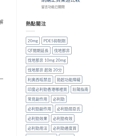
壯
港
購
貨
在
Levitra
留言功能已關閉
男
渠
購
〈2026
香
士
道
買
年
港
保
與
指
解
必
價
熱點關注
健
4
南〉
利
格
品
招
中
勁
全
排
防
香
攻
行
偽
20mg
PDE5抑制劑
港
略：
榜
鑑
價
藥
與
別
QT間期延長
伐地那非
格
房
網
指
全
與
購
南〉
伐地那非 10mg 20mg
攻
網
選
中
略：
購
購
伐地那非 起效 20分
Priligy
正
指
一
藥
利奧西呱禁忌
勃起功能障礙
貨
南〉
房
渠
中
印度必利勁香港哪裡買
壯陽指南
與
道
網
比
常見副作用
必利勁
購
較〉
正
中
必利勁副作用
必利勁屈臣氏
貨
渠
必利勁效果
必利勁有效
道
比
必利勁用法
必利勁邊度買
較〉
中