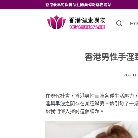
Skip
香港最早的保健品壯陽藥偉哥購物網站
to
content
HO
香港男性手淫
POSTED
在現代社會，香港男性面臨各種生活壓力
淫與
早洩
之間存在某種聯繫。這引發了一
讓我們深入探討這個議題。