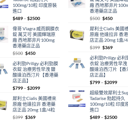
100mg/10粒 印度原裝
廠 西地那非片100
進口
香港藥店正品
Price
Original
Current
$
489
–
$
2500
$
500
$
450
range:
price
price
偉哥 Viagra 威而鋼膜衣
犀利士Cialis 美國
$489
was:
is:
錠 萬艾可 美國輝瑞原
原廠 他達拉非 香
through
$500.
$450.
廠 西地那非片100mg
店正品 20mg 1盒/
$2500
香港藥店正品
Original
Current
$
399
$
369
Original
Current
$
500
$
450
price
price
必利勁Priligy 必
price
price
was:
is:
必利勁Priligy 必利勁膜
衣錠 治療男性早洩
was:
is:
$399.
$369.
衣錠 治療男性早洩 鹽
酸達泊西汀片【香
$500.
$450.
酸達泊西汀片【香港藥
店正品】
店正品】
Price
$
799
–
$
2099
Price
$
799
–
$
2099
range
超級雙效犀利士Sup
range:
$799
犀利士Cialis 美國禮來
Tadarise 勃起持久
$799
thro
原廠 他達拉非 香港藥
100mg/10粒 印度
through
$209
店正品 20mg 1盒/4粒
進口
$2099
Original
Current
Price
$
399
$
369
$
489
–
$
2500
price
price
range