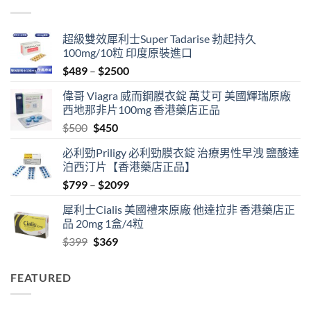
超級雙效犀利士Super Tadarise 勃起持久
100mg/10粒 印度原裝進口
Price
$
489
–
$
2500
range:
偉哥 Viagra 威而鋼膜衣錠 萬艾可 美國輝瑞原廠
$489
西地那非片100mg 香港藥店正品
through
Original
Current
$
500
$
450
$2500
price
price
必利勁Priligy 必利勁膜衣錠 治療男性早洩 鹽酸達
was:
is:
泊西汀片【香港藥店正品】
$500.
$450.
Price
$
799
–
$
2099
range:
犀利士Cialis 美國禮來原廠 他達拉非 香港藥店正
$799
品 20mg 1盒/4粒
through
Original
Current
$
399
$
369
$2099
price
price
was:
is:
FEATURED
$399.
$369.