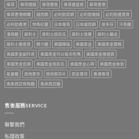
港
士
渠
偉哥
偉哥價錢
偉哥哪買
偉哥邊度買
偉哥香港
貨
價
保
道
購
格
健
偉哥香港網購
威而鋼
必利勁官網
必利勁幾錢
必利勁邊度買
與
買
全
品
4
指
攻
必利勁香港
悍馬紅糖
日本偉哥
日本威而鋼
昔多芬
汗馬糖
排
招
南〉
略：
行
防
中
藥
漢馬糖
犀利士
犀利士屈臣氏
犀利士效果
犀利士藥店
榜
偽
房
與
鑑
犀利士邊度買
精力糖
美國輝瑞
美國黑金
美國黑金價格
與
網
別
網
購
指
美國黑金副作用
美國黑金可以每天吃嗎
美國黑金哪裡買
購
選
南〉
正
購
中
美國黑金官網
美國黑金屈臣氏
美國黑金心得
美國黑金無效
貨
指
渠
南〉
能量糖
西地那非
西地那非片
西妥替芬
香港偉哥
道
中
比
馬來西亞悍馬糖
馬來西亞糖
較〉
中
售後服務SERVICE
聯繫我們
私隱政策