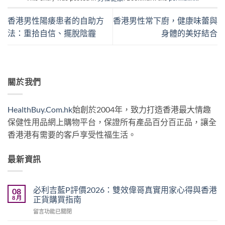
香港男性陽痿患者的自助方
香港男性常下廚，健康味蕾與
法：重拾自信、擺脫陰霾
身體的美好結合
關於我們
HealthBuy.Com.hk
始創於2004年，致力打造香港最大情趣
保健性用品網上購物平台，保證所有產品百分百正品，讓全
香港港有需要的客戶享受性福生活。
最新資訊
必利吉藍P評價2026：雙效偉哥真實用家心得與香港
08
8 月
正貨購買指南
在
留言功能已關閉
〈必