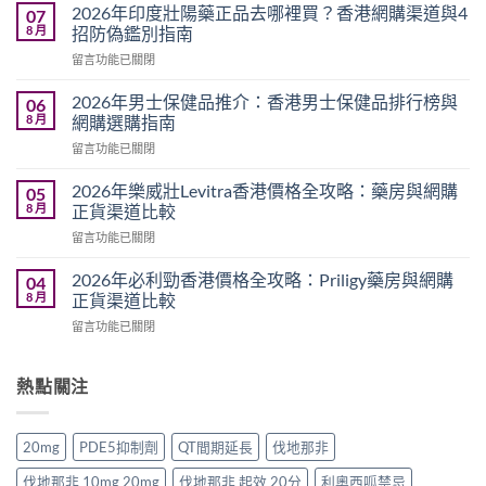
利
2026年印度壯陽藥正品去哪裡買？香港網購渠道與4
07
吉
8 月
招防偽鑑別指南
藍
在
留言功能已關閉
P
〈2026
評
年
價
2026年男士保健品推介：香港男士保健品排行榜與
06
印
2026：
8 月
網購選購指南
度
雙
在
留言功能已關閉
壯
效
〈2026
陽
偉
年
藥
2026年樂威壯Levitra香港價格全攻略：藥房與網購
05
哥
男
正
8 月
正貨渠道比較
真
士
品
實
在
留言功能已關閉
保
去
用
〈2026
健
哪
家
年
品
2026年必利勁香港價格全攻略：Priligy藥房與網購
04
裡
心
樂
推
8 月
正貨渠道比較
買？
得
威
介：
香
與
在
留言功能已關閉
壯
香
港
香
〈2026
Levitra
港
網
港
年
香
男
購
正
必
熱點關注
港
士
渠
貨
利
價
保
道
購
勁
格
健
與
買
香
全
品
20mg
PDE5抑制劑
QT間期延長
伐地那非
4
指
港
攻
排
招
南〉
價
略：
行
伐地那非 10mg 20mg
伐地那非 起效 20分
利奧西呱禁忌
防
中