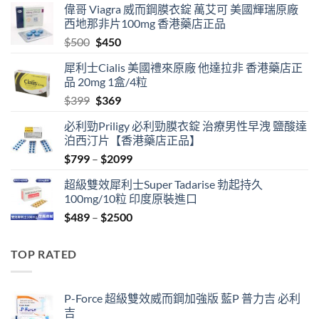
偉哥 Viagra 威而鋼膜衣錠 萬艾可 美國輝瑞原廠
西地那非片100mg 香港藥店正品
Original
Current
$
500
$
450
price
price
犀利士Cialis 美國禮來原廠 他達拉非 香港藥店正
was:
is:
品 20mg 1盒/4粒
$500.
$450.
Original
Current
$
399
$
369
price
price
必利勁Priligy 必利勁膜衣錠 治療男性早洩 鹽酸達
was:
is:
泊西汀片【香港藥店正品】
$399.
$369.
Price
$
799
–
$
2099
range:
超級雙效犀利士Super Tadarise 勃起持久
$799
100mg/10粒 印度原裝進口
through
Price
$
489
–
$
2500
$2099
range:
$489
TOP RATED
through
$2500
P-Force 超級雙效威而鋼加強版 藍P 普力吉 必利
吉