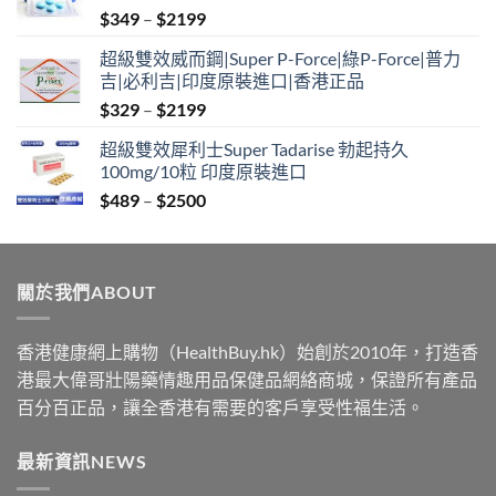
Price
$
349
–
$
2199
range:
超級雙效威而鋼|Super P-Force|綠P-Force|普力
$349
吉|必利吉|印度原裝進口|香港正品
through
Price
$
329
–
$
2199
$2199
range:
超級雙效犀利士Super Tadarise 勃起持久
$329
100mg/10粒 印度原裝進口
through
Price
$
489
–
$
2500
$2199
range:
$489
through
關於我們ABOUT
$2500
香港健康網上購物（HealthBuy.hk）始創於2010年，打造香
港最大偉哥壯陽藥情趣用品保健品網絡商城，保證所有產品
百分百正品，讓全香港有需要的客戶享受性福生活。
最新資訊NEWS