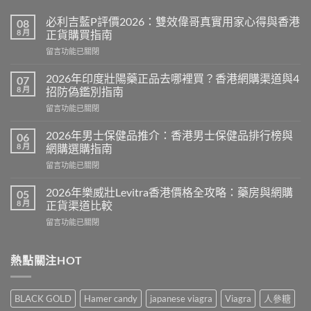
必利吉藍P評價2026：雙效偉哥真實用家心得與香港
08
8 月
正貨購買指南
在
留言功能已關閉
〈必
利
2026年印度壯陽藥正品去哪裡買？香港網購渠道與4
07
吉
8 月
招防偽鑑別指南
藍
在
留言功能已關閉
P
〈2026
評
年
價
2026年男士保健品推介：香港男士保健品排行榜與
06
印
2026：
8 月
網購選購指南
度
雙
在
留言功能已關閉
壯
效
〈2026
陽
偉
年
藥
2026年樂威壯Levitra香港價格全攻略：藥房與網購
05
哥
男
正
8 月
正貨渠道比較
真
士
品
實
在
留言功能已關閉
保
去
用
〈2026
健
哪
家
年
品
裡
心
樂
熱點關注HOT
推
買？
得
威
介：
香
與
壯
香
港
香
Levitra
港
網
BLACK GOLD
Hamer candy
japanese viagra
Viagra
人參糖
港
香
男
購
正