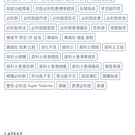
格
藥
榜
偽
全
房
勃起功能障礙
印度必利勁香港哪裡買
壯陽指南
常見副作用
與
鑑
攻
與
網
別
略：
必利勁
必利勁副作用
必利勁屈臣氏
必利勁效果
必利勁有效
網
購
指
Priligy
購
選
南〉
藥
必利勁用法
必利勁邊度買
必利勁香港藥房
性刺激
按需服用
正
購
中
房
貨
指
樂威壭 禁忌 QT 延長
樂威壯
樂威壯 偏藍 最輕
與
渠
南〉
網
道
中
樂威壯 效果 比較
消化不良
犀利士
犀利士價錢
犀利士正版
購
比
正
較〉
犀利士網購
犀利士香港價錢
犀利士香港哪裡買
貨
中
渠
犀利士香港官網
犀利士香港網購
犀利士香港藥房
硬度表現
道
比
網購必利勁
肝功能不全
腎功能不全
臉部潮紅
選購指南
較〉
中
雙效 必利吉 Super Tadarise
頭痛
香港必利勁
鼻塞
LATEST