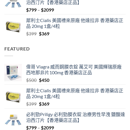
泊西汀片【香港藥店正品】
$500.
$450.
Price
$
799
–
$
2099
range:
犀利士Cialis 美國禮來原廠 他達拉非 香港藥店正
$799
品 20mg 1盒/4粒
through
Original
Current
$
399
$
369
$2099
price
price
was:
is:
FEATURED
$399.
$369.
偉哥 Viagra 威而鋼膜衣錠 萬艾可 美國輝瑞原廠
西地那非片100mg 香港藥店正品
Original
Current
$
500
$
450
price
price
犀利士Cialis 美國禮來原廠 他達拉非 香港藥店正
was:
is:
品 20mg 1盒/4粒
$500.
$450.
Original
Current
$
399
$
369
price
price
必利勁Priligy 必利勁膜衣錠 治療男性早洩 鹽酸達
was:
is:
泊西汀片【香港藥店正品】
$399.
$369.
Price
$
799
–
$
2099