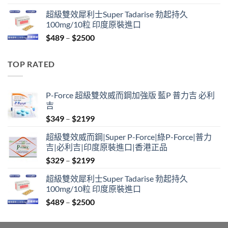
range:
超級雙效犀利士Super Tadarise 勃起持久
$799
100mg/10粒 印度原裝進口
through
Price
$
489
–
$
2500
$2099
range:
$489
TOP RATED
through
$2500
P-Force 超級雙效威而鋼加強版 藍P 普力吉 必利
吉
Price
$
349
–
$
2199
range:
超級雙效威而鋼|Super P-Force|綠P-Force|普力
$349
吉|必利吉|印度原裝進口|香港正品
through
Price
$
329
–
$
2199
$2199
range:
超級雙效犀利士Super Tadarise 勃起持久
$329
100mg/10粒 印度原裝進口
through
Price
$
489
–
$
2500
$2199
range:
$489