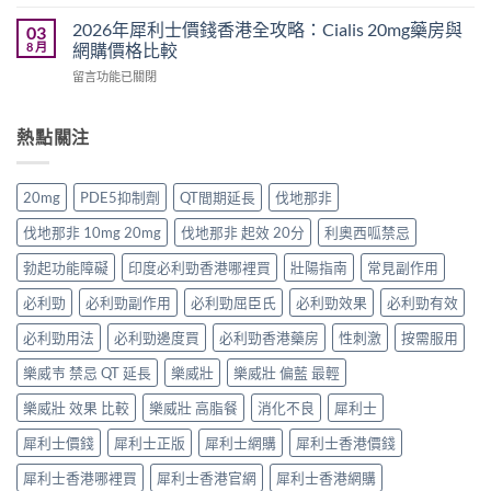
〈2026
Levitra
港
網
年
香
2026年犀利士價錢香港全攻略：Cialis 20mg藥房與
03
男
購
必
港
8 月
網購價格比較
士
渠
利
價
保
道
在
留言功能已關閉
勁
格
健
與
〈2026
香
全
品
4
年
港
攻
排
招
犀
熱點關注
價
略：
行
防
利
格
藥
榜
偽
士
全
房
與
鑑
價
攻
與
20mg
PDE5抑制劑
QT間期延長
伐地那非
網
別
錢
略：
網
購
指
香
Priligy
購
伐地那非 10mg 20mg
伐地那非 起效 20分
利奧西呱禁忌
選
南〉
港
藥
正
購
中
全
房
勃起功能障礙
印度必利勁香港哪裡買
壯陽指南
常見副作用
貨
指
攻
與
渠
南〉
略：
必利勁
必利勁副作用
必利勁屈臣氏
必利勁效果
必利勁有效
網
道
中
Cialis
購
比
20mg
必利勁用法
必利勁邊度買
必利勁香港藥房
性刺激
按需服用
正
較〉
藥
貨
中
樂威壭 禁忌 QT 延長
樂威壯
樂威壯 偏藍 最輕
房
渠
與
道
樂威壯 效果 比較
樂威壯 高脂餐
消化不良
犀利士
網
比
購
較〉
犀利士價錢
犀利士正版
犀利士網購
犀利士香港價錢
價
中
格
犀利士香港哪裡買
犀利士香港官網
犀利士香港網購
比