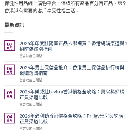
保健性用品網上購物平台，保證所有產品百分百正品，讓全
香港港有需要的客戶享受性福生活。
最新資訊
2026年印度壯陽藥正品去哪裡買？香港網購渠道與4
07
8 月
招防偽鑑別指南
在
留言功能已關閉
〈2026
年
2026年男士保健品推介：香港男士保健品排行榜與
06
印
8 月
網購選購指南
度
在
留言功能已關閉
壯
〈2026
陽
年
藥
2026年樂威壯Levitra香港價格全攻略：藥房與網購
05
男
正
8 月
正貨渠道比較
士
品
在
留言功能已關閉
保
去
〈2026
健
哪
年
品
2026年必利勁香港價格全攻略：Priligy藥房與網購
04
裡
樂
推
8 月
正貨渠道比較
買？
威
介：
香
在
留言功能已關閉
壯
香
港