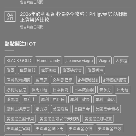
在
留言功能已關閉
保
去
〈2026
健
哪
年
品
2026年必利勁香港價格全攻略：Priligy藥房與網購
04
裡
樂
推
8 月
正貨渠道比較
買？
威
介：
香
在
留言功能已關閉
壯
香
港
〈2026
Levitra
港
網
年
香
男
購
必
熱點關注HOT
港
士
渠
利
價
保
道
勁
格
健
與
香
全
品
BLACK GOLD
Hamer candy
japanese viagra
Viagra
人參糖
4
港
攻
排
招
價
略：
行
偉哥
偉哥價錢
偉哥哪買
偉哥邊度買
偉哥香港
防
格
藥
榜
偽
全
房
偉哥香港網購
威而鋼
必利勁官網
必利勁幾錢
必利勁邊度買
與
鑑
攻
與
網
別
略：
必利勁香港
悍馬紅糖
日本偉哥
日本威而鋼
昔多芬
汗馬糖
網
購
指
Priligy
購
選
南〉
藥
漢馬糖
犀利士
犀利士屈臣氏
犀利士效果
犀利士藥店
正
購
中
房
貨
指
犀利士邊度買
精力糖
美國輝瑞
美國黑金
美國黑金價格
與
渠
南〉
網
道
中
美國黑金副作用
美國黑金可以每天吃嗎
美國黑金哪裡買
購
比
正
較〉
美國黑金官網
美國黑金屈臣氏
美國黑金心得
美國黑金無效
貨
中
渠