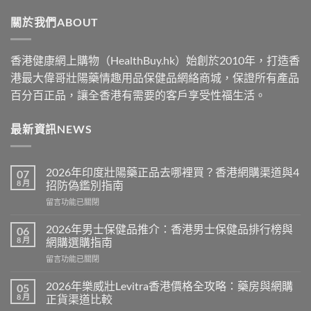
through
關於我們ABOUT
$2500
香港健康網上購物（HealthBuy.hk）始創於2010年，打造香
港最大偉哥壯陽藥情趣用品保健品網絡商城，保證所有產品
百分百正品，讓全香港有需要的客戶享受性福生活。
最新資訊NEWS
2026年印度壯陽藥正品去哪裡買？香港網購渠道與4
07
8 月
招防偽鑑別指南
在
留言功能已關閉
〈2026
年
2026年男士保健品推介：香港男士保健品排行榜與
06
印
8 月
網購選購指南
度
在
留言功能已關閉
壯
〈2026
陽
年
藥
2026年樂威壯Levitra香港價格全攻略：藥房與網購
05
男
正
8 月
正貨渠道比較
士
品