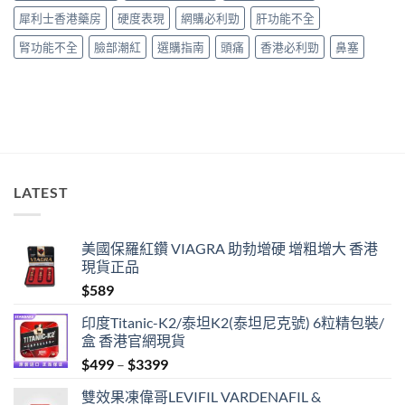
較〉
犀利士香港藥房
硬度表現
網購必利勁
肝功能不全
中
腎功能不全
臉部潮紅
選購指南
頭痛
香港必利勁
鼻塞
LATEST
美國保羅紅鑽 VIAGRA 助勃增硬 增粗增大 香港
現貨正品
$
589
印度Titanic-K2/泰坦K2(泰坦尼克號) 6粒精包裝/
盒 香港官網現貨
Price
$
499
–
$
3399
range:
雙效果凍偉哥LEVIFIL VARDENAFIL &
$499