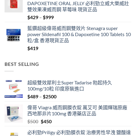
DAPOXETINE ORAL JELLY 必利勁立威大樂威壯
through
雙效果凍威而鋼 草莓味 現貨正品
$3399
Price
$
429
–
$
999
range:
藍鑽超級偉哥威而鋼雙效片 Stenagra super
$429
power Sildenafil 100 & Dapoxetine 100 Tablets 10
through
粒/盒 香港現貨正品
$999
$
419
BEST SELLING
超級雙效犀利士Super Tadarise 勃起持久
100mg/10粒 印度原裝進口
Price
$
489
–
$
2500
range:
偉哥 Viagra 威而鋼膜衣錠 萬艾可 美國輝瑞原廠
$489
西地那非片100mg 香港藥店正品
through
Original
Current
$
500
$
450
$2500
price
price
必利勁Priligy 必利勁膜衣錠 治療男性早洩 鹽酸達
was:
is: