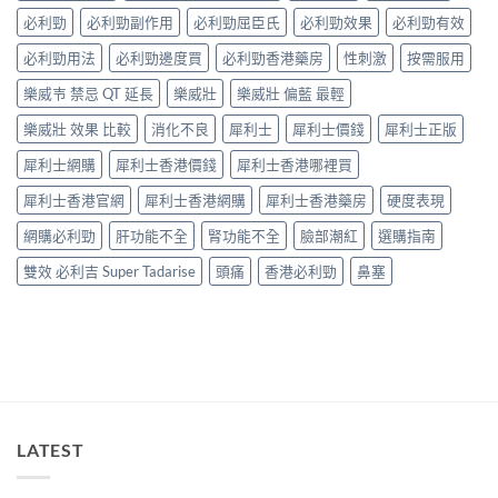
與
網
別
略：
必利勁
必利勁副作用
必利勁屈臣氏
必利勁效果
必利勁有效
網
購
指
Priligy
購
選
南〉
藥
必利勁用法
必利勁邊度買
必利勁香港藥房
性刺激
按需服用
正
購
中
房
貨
指
樂威壭 禁忌 QT 延長
樂威壯
樂威壯 偏藍 最輕
與
渠
南〉
網
道
中
樂威壯 效果 比較
消化不良
犀利士
犀利士價錢
犀利士正版
購
比
正
較〉
犀利士網購
犀利士香港價錢
犀利士香港哪裡買
貨
中
渠
犀利士香港官網
犀利士香港網購
犀利士香港藥房
硬度表現
道
比
網購必利勁
肝功能不全
腎功能不全
臉部潮紅
選購指南
較〉
中
雙效 必利吉 Super Tadarise
頭痛
香港必利勁
鼻塞
LATEST