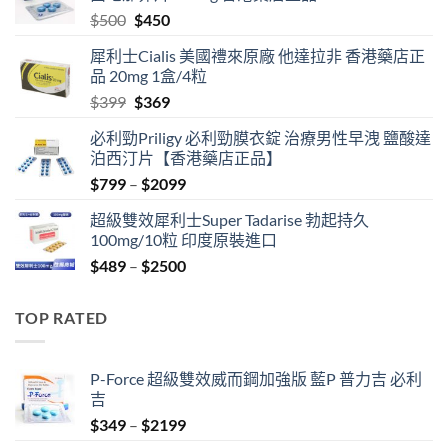
Original
Current
$
500
$
450
price
price
犀利士Cialis 美國禮來原廠 他達拉非 香港藥店正
was:
is:
品 20mg 1盒/4粒
$500.
$450.
Original
Current
$
399
$
369
price
price
必利勁Priligy 必利勁膜衣錠 治療男性早洩 鹽酸達
was:
is:
泊西汀片【香港藥店正品】
$399.
$369.
Price
$
799
–
$
2099
range:
超級雙效犀利士Super Tadarise 勃起持久
$799
100mg/10粒 印度原裝進口
through
Price
$
489
–
$
2500
$2099
range:
$489
TOP RATED
through
$2500
P-Force 超級雙效威而鋼加強版 藍P 普力吉 必利
吉
Price
$
349
–
$
2199
range: