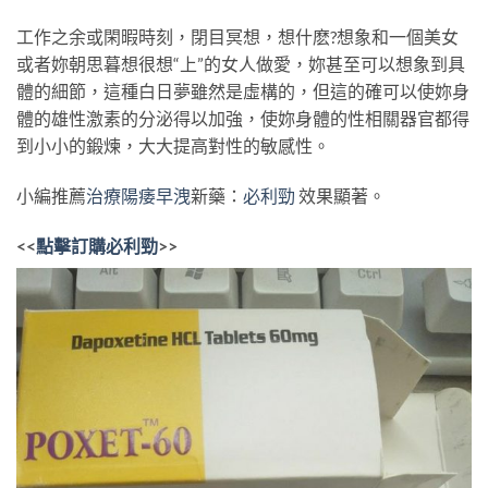
工作之余或閑暇時刻，閉目冥想，想什麽?想象和一個美女
或者妳朝思暮想很想“上”的女人做愛，妳甚至可以想象到具
體的細節，這種白日夢雖然是虛構的，但這的確可以使妳身
體的雄性激素的分泌得以加強，使妳身體的性相關器官都得
到小小的鍛煉，大大提高對性的敏感性。
小編推薦
治療陽痿早洩
新藥：
必利勁
效果顯著。
<<
點擊訂購必利勁
>>