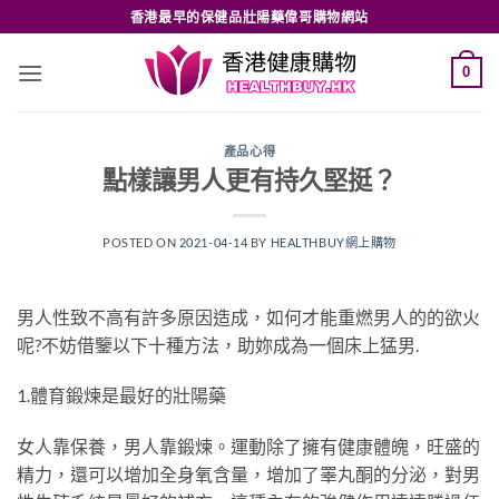
Skip
香港最早的保健品壯陽藥偉哥購物網站
to
content
0
產品心得
點樣讓男人更有持久堅挺？
POSTED ON
2021-04-14
BY
HEALTHBUY網上購物
男人性致不高有許多原因造成，如何才能重燃男人的的欲火
呢?不妨借鑒以下十種方法，助妳成為一個床上猛男.
1.體育鍛煉是最好的壯陽藥
女人靠保養，男人靠鍛煉。運動除了擁有健康體魄，旺盛的
精力，還可以增加全身氧含量，增加了睪丸酮的分泌，對男