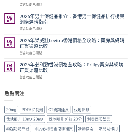
藍
在
留言功能已關閉
P
〈2026
評
年
價
2026年男士保健品推介：香港男士保健品排行榜與
06
印
2026：
8 月
網購選購指南
度
雙
在
留言功能已關閉
壯
效
〈2026
陽
偉
年
藥
2026年樂威壯Levitra香港價格全攻略：藥房與網購
05
哥
男
正
8 月
正貨渠道比較
真
士
品
實
在
留言功能已關閉
保
去
用
〈2026
健
哪
家
年
品
2026年必利勁香港價格全攻略：Priligy藥房與網購
04
裡
心
樂
推
8 月
正貨渠道比較
買？
得
威
介：
香
與
在
留言功能已關閉
壯
香
港
香
〈2026
Levitra
港
網
港
年
香
男
購
正
必
熱點關注
港
士
渠
貨
利
價
保
道
購
勁
格
健
與
買
香
全
品
20mg
PDE5抑制劑
QT間期延長
伐地那非
4
指
港
攻
排
招
南〉
價
略：
行
伐地那非 10mg 20mg
伐地那非 起效 20分
利奧西呱禁忌
防
中
格
藥
榜
偽
全
房
勃起功能障礙
印度必利勁香港哪裡買
壯陽指南
常見副作用
與
鑑
攻