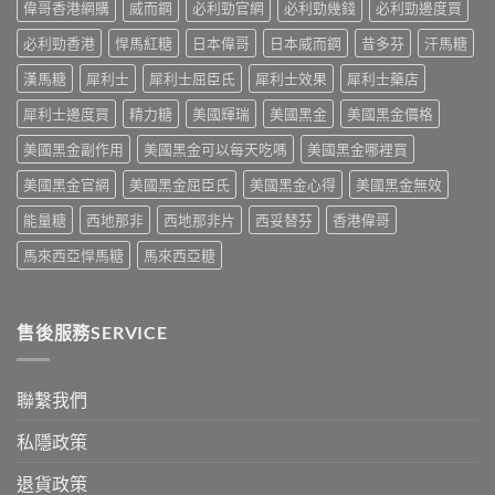
格
健
偉哥香港網購
威而鋼
必利勁官網
必利勁幾錢
必利勁邊度買
與
買
全
品
4
指
攻
必利勁香港
悍馬紅糖
日本偉哥
日本威而鋼
昔多芬
汗馬糖
排
招
南〉
略：
行
防
中
藥
漢馬糖
犀利士
犀利士屈臣氏
犀利士效果
犀利士藥店
榜
偽
房
與
鑑
犀利士邊度買
精力糖
美國輝瑞
美國黑金
美國黑金價格
與
網
別
網
購
指
美國黑金副作用
美國黑金可以每天吃嗎
美國黑金哪裡買
購
選
南〉
正
購
中
美國黑金官網
美國黑金屈臣氏
美國黑金心得
美國黑金無效
貨
指
渠
南〉
能量糖
西地那非
西地那非片
西妥替芬
香港偉哥
道
中
比
馬來西亞悍馬糖
馬來西亞糖
較〉
中
售後服務SERVICE
聯繫我們
私隱政策
退貨政策