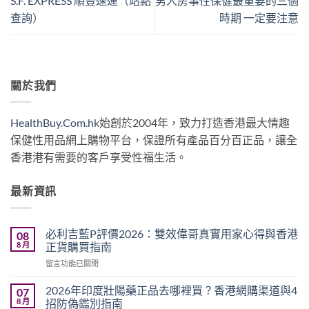
S.F. EXPRESS 順豐速運（站點
男人房事性保健最重要的三個
查詢）
時期 一定要注意
關於我們
HealthBuy.Com.hk
始創於2004年，致力打造香港最大情趣
保健性用品網上購物平台，保證所有產品百分百正品，讓全
香港港有需要的客戶享受性福生活。
最新資訊
必利吉藍P評價2026：雙效偉哥真實用家心得與香港
08
8 月
正貨購買指南
在
留言功能已關閉
〈必
利
2026年印度壯陽藥正品去哪裡買？香港網購渠道與4
07
吉
8 月
招防偽鑑別指南