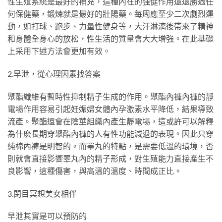
性生殖系統是最好的補充，這種內在的強健作用遠遠勝過任
何保健藥，鍛煉就是最好的壯陽藥。每周應至少二次劇烈運
動，如打球、跑步、力量性健身等，大汗淋漓後帶來了精神
和身體全身心的放松，性生活的質量會大大增強。在此基礎
上采用下述方法會更加有效。
2.早泄，從心理因素找答案
聚酯纖維有暫時性抑制精子生成的作用。聚酯內褲內褲的靜
電場作用容易引起妊娠婦女體內孕激素水平降低，結果導致
流產。聚酯還會在陰莖組織內產生靜電場，這或許可以解釋
為什麽長期穿聚酯內褲的人有性功能減退的表現。因此只穿
純棉內褲是明智的。而睪丸的特點，是需要低溫的環境，否
則就會直接影響睪丸內的精子形成，對生殖能力直接產生不
良影響，這種傷害，與高溫的溫度、時間成正比。
3.閉目冥想美女相伴
早泄其實是可以預防的