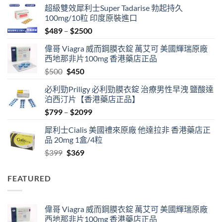
超級雙效犀利士Super Tadarise 勃起持久
100mg/10粒 印度原裝進口
Price
$
489
–
$
2500
range:
偉哥 Viagra 威而鋼膜衣錠 萬艾可 美國輝瑞原廠
$489
西地那非片100mg 香港藥店正品
through
Original
Current
$
500
$
450
$2500
price
price
必利勁Priligy 必利勁膜衣錠 治療男性早洩 鹽酸達
was:
is:
泊西汀片【香港藥店正品】
$500.
$450.
Price
$
799
–
$
2099
range:
犀利士Cialis 美國禮來原廠 他達拉非 香港藥店正
$799
品 20mg 1盒/4粒
through
Original
Current
$
399
$
369
$2099
price
price
was:
is:
FEATURED
$399.
$369.
偉哥 Viagra 威而鋼膜衣錠 萬艾可 美國輝瑞原廠
西地那非片100mg 香港藥店正品