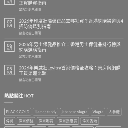
8 月
正貨購買指南
在
留言功能已關閉
〈必
利
2026年印度壯陽藥正品去哪裡買？香港網購渠道與4
07
吉
8 月
招防偽鑑別指南
藍
在
留言功能已關閉
P
〈2026
評
年
價
2026年男士保健品推介：香港男士保健品排行榜與
06
印
2026：
8 月
網購選購指南
度
雙
在
留言功能已關閉
壯
效
〈2026
陽
偉
年
藥
2026年樂威壯Levitra香港價格全攻略：藥房與網購
05
哥
男
正
8 月
正貨渠道比較
真
士
品
實
在
留言功能已關閉
保
去
用
〈2026
健
哪
家
年
品
裡
心
樂
熱點關注HOT
推
買？
得
威
介：
香
與
壯
香
港
香
Levitra
港
網
BLACK GOLD
Hamer candy
japanese viagra
Viagra
人參糖
港
香
男
購
正
港
士
渠
偉哥
偉哥價錢
偉哥哪買
偉哥邊度買
偉哥香港
貨
價
保
道
購