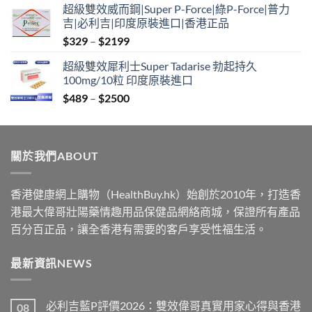
超級雙效威而鋼|Super P-Force|綠P-Force|普力
$349
吉|必利吉|印度原裝進口|香港正品
through
Price
$
329
–
$
2199
$2199
range:
超級雙效犀利士Super Tadarise 勃起持久
$329
100mg/10粒 印度原裝進口
through
Price
$
489
–
$
2500
$2199
range:
$489
through
關於我們ABOUT
$2500
香港健康網上購物（HealthBuy.hk）始創於2010年，打造香
港最大偉哥壯陽藥情趣用品保健品網絡商城，保證所有產品
百分百正品，讓全香港有需要的客戶享受性福生活。
最新資訊NEWS
必利吉藍P評價2026：雙效偉哥真實用家心得與香港
08