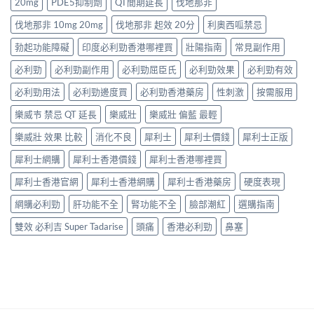
20mg
PDE5抑制劑
QT間期延長
伐地那非
4
指
港
攻
排
招
南〉
價
略：
行
伐地那非 10mg 20mg
伐地那非 起效 20分
利奧西呱禁忌
防
中
格
藥
榜
偽
全
房
勃起功能障礙
印度必利勁香港哪裡買
壯陽指南
常見副作用
與
鑑
攻
與
網
別
略：
必利勁
必利勁副作用
必利勁屈臣氏
必利勁效果
必利勁有效
網
購
指
Priligy
購
選
南〉
藥
必利勁用法
必利勁邊度買
必利勁香港藥房
性刺激
按需服用
正
購
中
房
貨
指
樂威壭 禁忌 QT 延長
樂威壯
樂威壯 偏藍 最輕
與
渠
南〉
網
道
中
樂威壯 效果 比較
消化不良
犀利士
犀利士價錢
犀利士正版
購
比
正
較〉
犀利士網購
犀利士香港價錢
犀利士香港哪裡買
貨
中
渠
犀利士香港官網
犀利士香港網購
犀利士香港藥房
硬度表現
道
比
網購必利勁
肝功能不全
腎功能不全
臉部潮紅
選購指南
較〉
中
雙效 必利吉 Super Tadarise
頭痛
香港必利勁
鼻塞