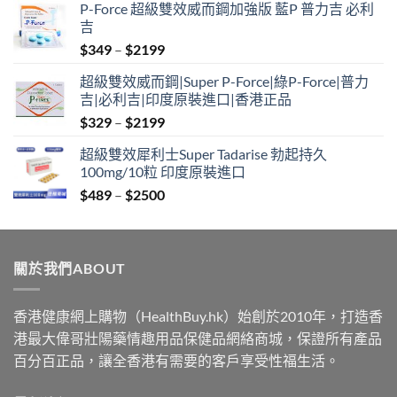
P-Force 超級雙效威而鋼加強版 藍P 普力吉 必利
吉
Price
$
349
–
$
2199
range:
超級雙效威而鋼|Super P-Force|綠P-Force|普力
$349
吉|必利吉|印度原裝進口|香港正品
through
Price
$
329
–
$
2199
$2199
range:
超級雙效犀利士Super Tadarise 勃起持久
$329
100mg/10粒 印度原裝進口
through
Price
$
489
–
$
2500
$2199
range:
$489
through
關於我們ABOUT
$2500
香港健康網上購物（HealthBuy.hk）始創於2010年，打造香
港最大偉哥壯陽藥情趣用品保健品網絡商城，保證所有產品
百分百正品，讓全香港有需要的客戶享受性福生活。