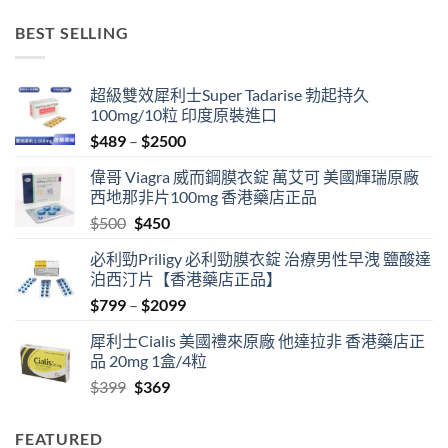
BEST SELLING
超級雙效犀利士Super Tadarise 勃起持久
100mg/10粒 印度原裝進口
Price
$
489
–
$
2500
range:
偉哥 Viagra 威而鋼膜衣錠 萬艾可 美國輝瑞原廠
$489
西地那非片100mg 香港藥店正品
through
Original
Current
$
500
$
450
$2500
price
price
必利勁Priligy 必利勁膜衣錠 治療男性早洩 鹽酸達
was:
is:
泊西汀片【香港藥店正品】
$500.
$450.
Price
$
799
–
$
2099
range:
犀利士Cialis 美國禮來原廠 他達拉非 香港藥店正
$799
品 20mg 1盒/4粒
through
Original
Current
$
399
$
369
$2099
price
price
was:
is:
FEATURED