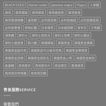
港
香
Levitra
港
網
BLACK GOLD
Hamer candy
japanese viagra
Viagra
人參糖
港
香
男
購
正
港
士
渠
偉哥
偉哥價錢
偉哥哪買
偉哥邊度買
偉哥香港
貨
價
保
道
購
格
健
偉哥香港網購
威而鋼
必利勁官網
必利勁幾錢
必利勁邊度買
與
買
全
品
4
指
攻
必利勁香港
悍馬紅糖
日本偉哥
日本威而鋼
昔多芬
汗馬糖
排
招
南〉
略：
行
防
中
藥
漢馬糖
犀利士
犀利士屈臣氏
犀利士效果
犀利士藥店
榜
偽
房
與
鑑
犀利士邊度買
精力糖
美國輝瑞
美國黑金
美國黑金價格
與
網
別
網
購
指
美國黑金副作用
美國黑金可以每天吃嗎
美國黑金哪裡買
購
選
南〉
正
購
中
美國黑金官網
美國黑金屈臣氏
美國黑金心得
美國黑金無效
貨
指
渠
南〉
能量糖
西地那非
西地那非片
西妥替芬
香港偉哥
道
中
比
馬來西亞悍馬糖
馬來西亞糖
較〉
中
售後服務SERVICE
聯繫我們