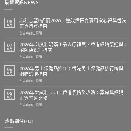
最新資訊NEWS
必利吉藍P評價2026：雙效偉哥真實用家心得與香港
08
8 月
正貨購買指南
在
留言功能已關閉
〈必
利
2026年印度壯陽藥正品去哪裡買？香港網購渠道與4
07
吉
8 月
招防偽鑑別指南
藍
在
留言功能已關閉
P
〈2026
評
年
價
2026年男士保健品推介：香港男士保健品排行榜與
06
印
2026：
8 月
網購選購指南
度
雙
在
留言功能已關閉
壯
效
〈2026
陽
偉
年
藥
2026年樂威壯Levitra香港價格全攻略：藥房與網購
05
哥
男
正
8 月
正貨渠道比較
真
士
品
實
在
留言功能已關閉
保
去
用
〈2026
健
哪
家
年
品
裡
心
樂
熱點關注HOT
推
買？
得
威
介：
香
與
壯
香