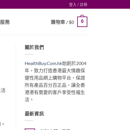
登入 / 註冊
0
戶服務
購物車 /
$
0
關於我們
HealthBuy.Com.hk
始創於2004
年，致力打造香港最大情趣保
健性用品網上購物平台，保證
所有產品百分百正品，讓全香
生活
港港有需要的客戶享受性福生
活。
最新資訊
用。