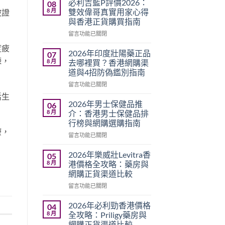
必利吉藍P評價2026：
08
8 月
雙效偉哥真實用家心得
被證
與香港正貨購買指南
在
留言功能已關閉
〈必
度疲
利
2026年印度壯陽藥正品
07
吉
煉，
8 月
去哪裡買？香港網購渠
藍
道與4招防偽鑑別指南
P
在
評
留言功能已關閉
〈2026
價
活生
年
2026：
2026年男士保健品推
06
印
雙
8 月
介：香港男士保健品排
度
效
行榜與網購選購指南
壯
偉
療，
在
陽
留言功能已關閉
哥
〈2026
藥
真
年
正
實
2026年樂威壯Levitra香
05
男
品
用
8 月
港價格全攻略：藥房與
士
去
家
網購正貨渠道比較
保
哪
心
在
健
留言功能已關閉
裡
得
〈2026
品
買？
與
年
推
香
香
2026年必利勁香港價格
04
樂
介：
港
港
8 月
全攻略：Priligy藥房與
威
香
網
正
網購正貨渠道比較