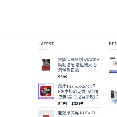
LATEST
BES
美國保羅紅鑽 VIAGRA
助勃增硬 增粗增大 香
港現貨正品
$
589
印度Titanic-K2/泰坦
K2(泰坦尼克號) 6粒精
包裝/盒 香港官網現貨
Price
$
499
–
$
3399
range:
雙效果凍偉哥LEVIFIL
$499