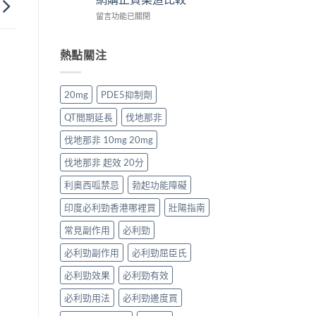
壯
港
購
貨
在
Levitra
留言功能已關閉
男
渠
購
〈2026
香
士
道
買
年
港
保
與
指
必
價
熱點關注
健
4
南〉
利
格
品
招
中
勁
全
排
防
香
攻
行
偽
20mg
PDE5抑制劑
港
略：
榜
鑑
價
藥
與
別
QT間期延長
伐地那非
格
房
網
指
全
與
購
南〉
伐地那非 10mg 20mg
攻
網
選
中
略：
購
購
伐地那非 起效 20分
Priligy
正
指
藥
利奧西呱禁忌
勃起功能障礙
貨
南〉
房
渠
中
印度必利勁香港哪裡買
壯陽指南
與
道
網
比
常見副作用
必利勁
購
較〉
正
中
必利勁副作用
必利勁屈臣氏
貨
渠
必利勁效果
必利勁有效
道
比
必利勁用法
必利勁邊度買
較〉
中