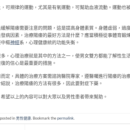
上，可規律的運動，尤其是有氧運動，可幫助血液流動。運動也
是緩解陽痿需要注意的問題，這是提高身體素質。身體虛弱，過
是發病因素，治療陽痿的最好方法是什麼？應當積極從事體育鍛
整中樞
神經
系，心理健康統的功能失衡。
很多，心理治療就是其中的方法之一，使男女雙方都能了解性生
恢復的信心是最重要的措施。
情而定，具體的治療方案需諮詢醫院專家，遵醫囑進行陽痿的治
介紹說，治療陽痿的方法有很多，因此要對症下藥。
，希望以上的內容可以對大眾以及男性患者帶來幫助。
 posted in
男性健康
. Bookmark the
permalink
.