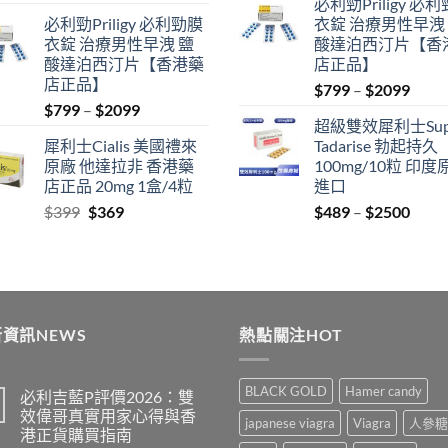
必利勁Priligy 必
price
price
was:
is:
必利勁Priligy 必利勁膜
衣錠 治療男性早洩
was:
is:
$399.
$369.
衣錠 治療男性早洩 鹽
酸達泊西汀片【香
$500.
$450.
酸達泊西汀片【香港藥
店正品】
店正品】
Price
$
799
–
$
2099
Price
$
799
–
$
2099
range
超級雙效犀利士Sup
range:
$799
犀利士Cialis 美國禮來
Tadarise 勃起持久
$799
thro
原廠 他達拉非 香港藥
100mg/10粒 印度
through
$209
店正品 20mg 1盒/4粒
進口
$2099
Original
Current
Price
$
399
$
369
$
489
–
$
2500
price
price
range
was:
is:
$489
$399.
$369.
thro
$250
資訊NEWS
熱點關注HOT
BLACK GOLD
Hamer candy
必利吉藍P評價2026：雙
效偉哥真實用家心得與香
japanese viagra
Viagra
人參糖
港正貨購買指南