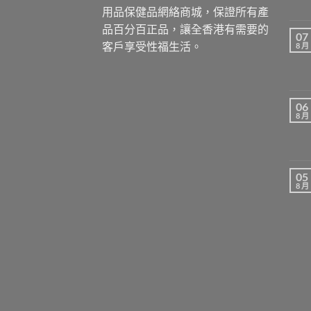
用品保健品網絡商城，保證所有產
品百分百正品，讓全香港有需要的
07
客戶享受性福生活。
8 月
06
8 月
05
8 月