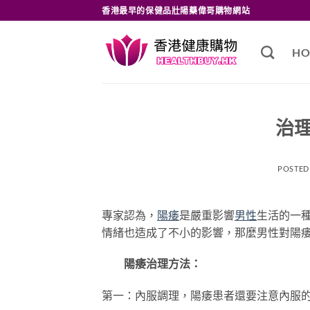
Skip
香港最早的保健品壯陽藥偉哥購物網站
to
content
HO
治
POSTED
專家認為，
陽痿
是嚴重影響
男性
生活的一
情緒也造成了不小的影響，那麼男性對陽
陽痿治理方法：
第一：內服調理，陽痿患者還要注意內服