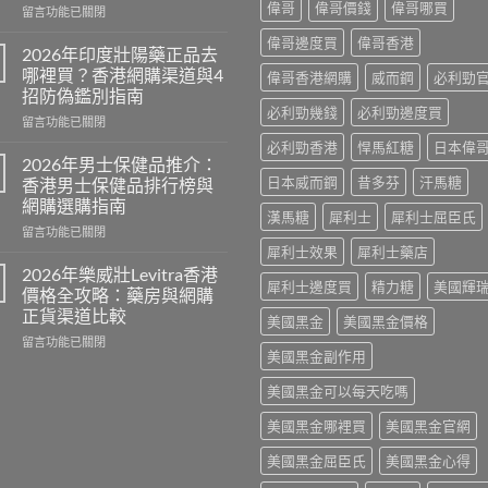
偉哥
偉哥價錢
偉哥哪買
在
留言功能已關閉
〈必
偉哥邊度買
偉哥香港
利
2026年印度壯陽藥正品去
吉
哪裡買？香港網購渠道與4
偉哥香港網購
威而鋼
必利勁
藍
招防偽鑑別指南
P
必利勁幾錢
必利勁邊度買
在
評
留言功能已關閉
〈2026
價
必利勁香港
悍馬紅糖
日本偉
年
2026：
2026年男士保健品推介：
印
雙
日本威而鋼
昔多芬
汗馬糖
香港男士保健品排行榜與
度
效
網購選購指南
壯
偉
漢馬糖
犀利士
犀利士屈臣氏
在
陽
留言功能已關閉
哥
〈2026
藥
犀利士效果
犀利士藥店
真
年
正
實
2026年樂威壯Levitra香港
犀利士邊度買
精力糖
美國輝
男
品
用
價格全攻略：藥房與網購
士
去
家
正貨渠道比較
美國黑金
美國黑金價格
保
哪
心
在
健
留言功能已關閉
裡
得
美國黑金副作用
〈2026
品
買？
與
年
推
香
香
美國黑金可以每天吃嗎
樂
介：
港
港
威
香
網
正
美國黑金哪裡買
美國黑金官網
壯
港
購
貨
Levitra
男
渠
購
美國黑金屈臣氏
美國黑金心得
香
士
道
買