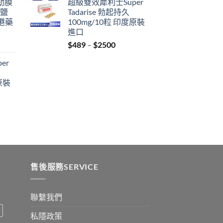
利勁膜
超級雙效犀利士Super
$329
 鹽
Tadarise 勃起持久
through
港藥
100mg/10粒 印度原裝
$2199
進口
Price
$
489
–
$
2500
:
range:
er
$489
ugh
through
原裝
9
$2500
:
ugh
0
售後服務SERVICE
聯繫我們
私隱政策