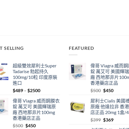
T SELLING
FEATURED
超級雙效犀利士Super
偉哥 Viagra 威而
Tadarise 勃起持久
錠 萬艾可 美國輝
100mg/10粒 印度原裝
廠 西地那非片100
進口
香港藥店正品
Price
Original
Current
$
489
–
$
2500
$
500
$
450
range:
price
price
偉哥 Viagra 威而鋼膜衣
犀利士Cialis 美國
$489
was:
is:
錠 萬艾可 美國輝瑞原
原廠 他達拉非 香
through
$500.
$450.
廠 西地那非片100mg
店正品 20mg 1盒/
$2500
香港藥店正品
Original
Current
$
399
$
369
Original
Current
$
500
$
450
price
price