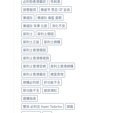
必利勁香港藥房
性刺激
按需服用
樂威壭 禁忌 QT 延長
樂威壯
樂威壯 偏藍 最輕
樂威壯 效果 比較
消化不良
犀利士
犀利士價錢
犀利士正版
犀利士網購
犀利士香港價錢
犀利士香港哪裡買
犀利士香港官網
犀利士香港網購
犀利士香港藥房
硬度表現
網購必利勁
肝功能不全
腎功能不全
臉部潮紅
選購指南
雙效 必利吉 Super Tadarise
頭痛