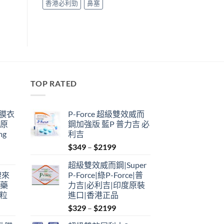
香港必利勁
鼻塞
TOP RATED
鋼膜衣
P-Force 超級雙效威而
瑞原
鋼加強版 藍P 普力吉 必
mg
利吉
Price
$
349
–
$
2199
range:
超級雙效威而鋼|Super
$349
禮來
P-Force|綠P-Force|普
through
港藥
力吉|必利吉|印度原裝
$2199
4粒
進口|香港正品
Price
$
329
–
$
2199
range: