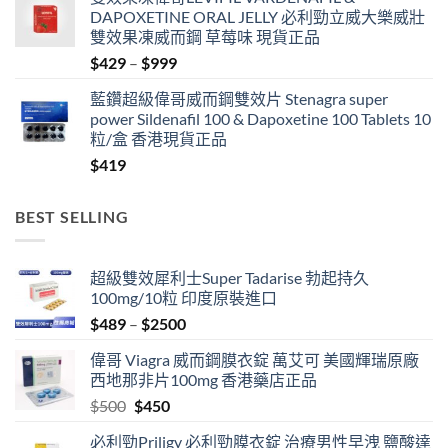
$499
DAPOXETINE ORAL JELLY 必利勁立威大樂威壯
through
雙效果凍威而鋼 草莓味 現貨正品
$3399
Price
$
429
–
$
999
range:
藍鑽超級偉哥威而鋼雙效片 Stenagra super
$429
power Sildenafil 100 & Dapoxetine 100 Tablets 10
through
粒/盒 香港現貨正品
$999
$
419
BEST SELLING
超級雙效犀利士Super Tadarise 勃起持久
100mg/10粒 印度原裝進口
Price
$
489
–
$
2500
range:
偉哥 Viagra 威而鋼膜衣錠 萬艾可 美國輝瑞原廠
$489
西地那非片100mg 香港藥店正品
through
Original
Current
$
500
$
450
$2500
price
price
必利勁Priligy 必利勁膜衣錠 治療男性早洩 鹽酸達
was:
is: