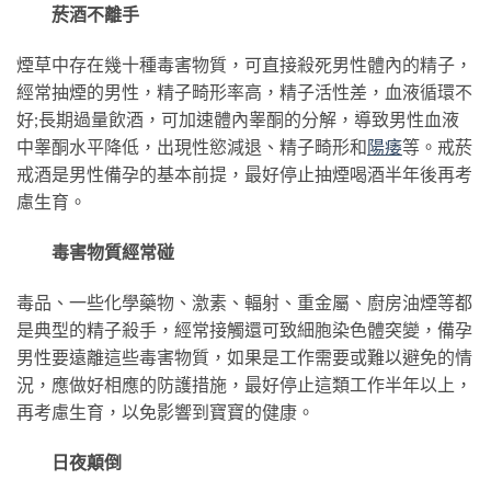
菸酒不離手
煙草中存在幾十種毒害物質，可直接殺死男性體內的精子，
經常抽煙的男性，精子畸形率高，精子活性差，血液循環不
好;長期過量飲酒，可加速體內睾酮的分解，導致男性血液
中睾酮水平降低，出現性慾減退、精子畸形和
陽痿
等。戒菸
戒酒是男性備孕的基本前提，最好停止抽煙喝酒半年後再考
慮生育。
毒害物質經常碰
毒品、一些化學藥物、激素、輻射、重金屬、廚房油煙等都
是典型的精子殺手，經常接觸還可致細胞染色體突變，備孕
男性要遠離這些毒害物質，如果是工作需要或難以避免的情
況，應做好相應的防護措施，最好停止這類工作半年以上，
再考慮生育，以免影響到寶寶的健康。
日夜顛倒