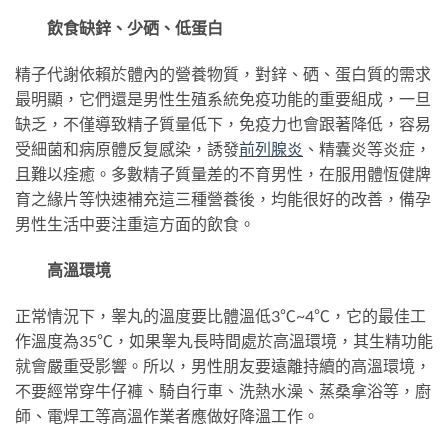
飲食缺鋅、少硒、低蛋白
精子代謝依賴於體內的營養物質，對鋅、硒、蛋白質的需求
最明顯，它們還是男性生殖系統免疫功能的重要組成，一旦
缺乏，不僅導致精子質量低下，免疫力也會跟著降低，容易
受細菌和病原體反复感染，誘發
前列腺炎
、精囊炎等炎症，
且難以痊癒。多數精子質量差的不育男性，在服用體恆健牌
育之緣片等快速補充這三種營養後，均能很好的改善，備孕
男性生活中要注重這方面的飲食。
高溫環境
正常情況下，睾丸的溫度要比體溫低3℃~4℃，它的最佳工
作溫度為35℃，如果睾丸長時間處於高溫環境，其生精功能
就會嚴重受影響。所以，男性朋友要遠離持續的高溫環境，
不要經常穿牛仔褲、騎自行車、洗熱水澡、蒸桑拿浴等，廚
師、電焊工等高溫作業者應做好降溫工作。