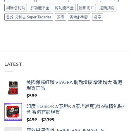
道
比
網購必利勁
肝功能不全
腎功能不全
臉部潮紅
選購指南
較〉
中
雙效 必利吉 Super Tadarise
頭痛
香港必利勁
鼻塞
LATEST
美國保羅紅鑽 VIAGRA 助勃增硬 增粗增大 香港
現貨正品
$
589
印度Titanic-K2/泰坦K2(泰坦尼克號) 6粒精包裝/
盒 香港官網現貨
Price
$
499
–
$
3399
range:
雙效果凍偉哥LEVIFIL VARDENAFIL &