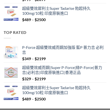
range:
超級雙效犀利士Super Tadarise 勃起持久
$799
100mg/10粒 印度原裝進口
through
Price
$
489
–
$
2500
$2099
range:
$489
TOP RATED
through
$2500
P-Force 超級雙效威而鋼加強版 藍P 普力吉 必利
吉
Price
$
349
–
$
2199
range:
超級雙效威而鋼|Super P-Force|綠P-Force|普力
$349
吉|必利吉|印度原裝進口|香港正品
through
Price
$
329
–
$
2199
$2199
range:
超級雙效犀利士Super Tadarise 勃起持久
$329
100mg/10粒 印度原裝進口
through
Price
$
489
–
$
2500
$2199
range:
$489