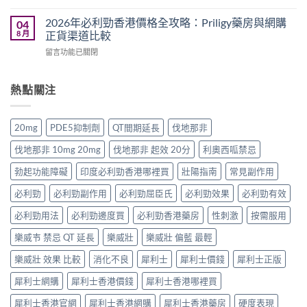
用
〈2026
健
哪
家
年
品
2026年必利勁香港價格全攻略：Priligy藥房與網購
04
裡
心
樂
推
8 月
正貨渠道比較
買？
得
威
介：
香
與
在
留言功能已關閉
壯
香
港
香
〈2026
Levitra
港
網
港
年
香
男
購
正
必
熱點關注
港
士
渠
貨
利
價
保
道
購
勁
格
健
與
買
香
全
品
20mg
PDE5抑制劑
QT間期延長
伐地那非
4
指
港
攻
排
招
南〉
價
略：
行
伐地那非 10mg 20mg
伐地那非 起效 20分
利奧西呱禁忌
防
中
格
藥
榜
偽
全
房
勃起功能障礙
印度必利勁香港哪裡買
壯陽指南
常見副作用
與
鑑
攻
與
網
別
略：
必利勁
必利勁副作用
必利勁屈臣氏
必利勁效果
必利勁有效
網
購
指
Priligy
購
選
南〉
藥
必利勁用法
必利勁邊度買
必利勁香港藥房
性刺激
按需服用
正
購
中
房
貨
指
樂威壭 禁忌 QT 延長
樂威壯
樂威壯 偏藍 最輕
與
渠
南〉
網
道
中
樂威壯 效果 比較
消化不良
犀利士
犀利士價錢
犀利士正版
購
比
正
較〉
犀利士網購
犀利士香港價錢
犀利士香港哪裡買
貨
中
渠
犀利士香港官網
犀利士香港網購
犀利士香港藥房
硬度表現