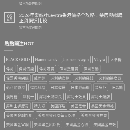
雙
在
留言功能已關閉
壯
效
〈2026
陽
偉
年
藥
2026年樂威壯Levitra香港價格全攻略：藥房與網購
05
哥
男
正
8 月
正貨渠道比較
真
士
品
實
在
留言功能已關閉
保
去
用
〈2026
健
哪
家
年
品
裡
心
樂
熱點關注HOT
推
買？
得
威
介：
香
與
壯
香
港
香
Levitra
港
網
BLACK GOLD
Hamer candy
japanese viagra
Viagra
人參糖
港
香
男
購
正
港
士
渠
偉哥
偉哥價錢
偉哥哪買
偉哥邊度買
偉哥香港
貨
價
保
道
購
格
健
偉哥香港網購
威而鋼
必利勁官網
必利勁幾錢
必利勁邊度買
與
買
全
品
4
指
攻
必利勁香港
悍馬紅糖
日本偉哥
日本威而鋼
昔多芬
汗馬糖
排
招
南〉
略：
行
防
中
藥
漢馬糖
犀利士
犀利士屈臣氏
犀利士效果
犀利士藥店
榜
偽
房
與
鑑
犀利士邊度買
精力糖
美國輝瑞
美國黑金
美國黑金價格
與
網
別
網
購
指
美國黑金副作用
美國黑金可以每天吃嗎
美國黑金哪裡買
購
選
南〉
正
購
中
美國黑金官網
美國黑金屈臣氏
美國黑金心得
美國黑金無效
貨
指