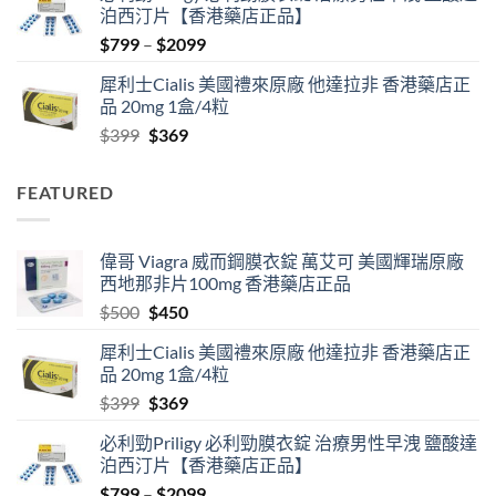
泊西汀片【香港藥店正品】
$500.
$450.
Price
$
799
–
$
2099
range:
犀利士Cialis 美國禮來原廠 他達拉非 香港藥店正
$799
品 20mg 1盒/4粒
through
Original
Current
$
399
$
369
$2099
price
price
was:
is:
FEATURED
$399.
$369.
偉哥 Viagra 威而鋼膜衣錠 萬艾可 美國輝瑞原廠
西地那非片100mg 香港藥店正品
Original
Current
$
500
$
450
price
price
犀利士Cialis 美國禮來原廠 他達拉非 香港藥店正
was:
is:
品 20mg 1盒/4粒
$500.
$450.
Original
Current
$
399
$
369
price
price
必利勁Priligy 必利勁膜衣錠 治療男性早洩 鹽酸達
was:
is:
泊西汀片【香港藥店正品】
$399.
$369.
Price
$
799
–
$
2099