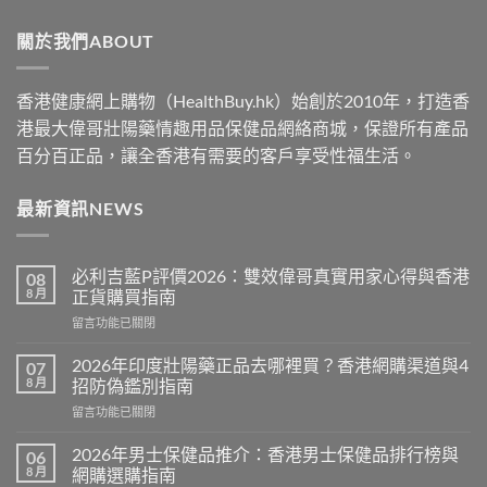
through
關於我們ABOUT
$2500
香港健康網上購物（HealthBuy.hk）始創於2010年，打造香
港最大偉哥壯陽藥情趣用品保健品網絡商城，保證所有產品
百分百正品，讓全香港有需要的客戶享受性福生活。
最新資訊NEWS
必利吉藍P評價2026：雙效偉哥真實用家心得與香港
08
8 月
正貨購買指南
在
留言功能已關閉
〈必
利
2026年印度壯陽藥正品去哪裡買？香港網購渠道與4
07
吉
8 月
招防偽鑑別指南
藍
在
留言功能已關閉
P
〈2026
評
年
價
2026年男士保健品推介：香港男士保健品排行榜與
06
印
2026：
8 月
網購選購指南
度