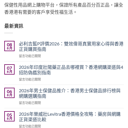
保健性用品網上購物平台，保證所有產品百分百正品，讓全
香港港有需要的客戶享受性福生活。
最新資訊
必利吉藍P評價2026：雙效偉哥真實用家心得與香港
08
8 月
正貨購買指南
在
留言功能已關閉
〈必
利
2026年印度壯陽藥正品去哪裡買？香港網購渠道與4
07
吉
8 月
招防偽鑑別指南
藍
在
留言功能已關閉
P
〈2026
評
年
價
2026年男士保健品推介：香港男士保健品排行榜與
06
印
2026：
8 月
網購選購指南
度
雙
在
留言功能已關閉
壯
效
〈2026
陽
偉
年
藥
2026年樂威壯Levitra香港價格全攻略：藥房與網購
05
哥
男
正
8 月
正貨渠道比較
真
士
品
實
在
留言功能已關閉
保
去