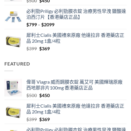
Original
Current
$
500
$
450
$2500
price
price
必利勁Priligy 必利勁膜衣錠 治療男性早洩 鹽酸達
was:
is:
泊西汀片【香港藥店正品】
$500.
$450.
Price
$
799
–
$
2099
range:
犀利士Cialis 美國禮來原廠 他達拉非 香港藥店正
$799
品 20mg 1盒/4粒
through
Original
Current
$
399
$
369
$2099
price
price
was:
is:
FEATURED
$399.
$369.
偉哥 Viagra 威而鋼膜衣錠 萬艾可 美國輝瑞原廠
西地那非片100mg 香港藥店正品
Original
Current
$
500
$
450
price
price
犀利士Cialis 美國禮來原廠 他達拉非 香港藥店正
was:
is:
品 20mg 1盒/4粒
$500.
$450.
Original
Current
$
399
$
369
price
price
必利勁Priligy 必利勁膜衣錠 治療男性早洩 鹽酸達