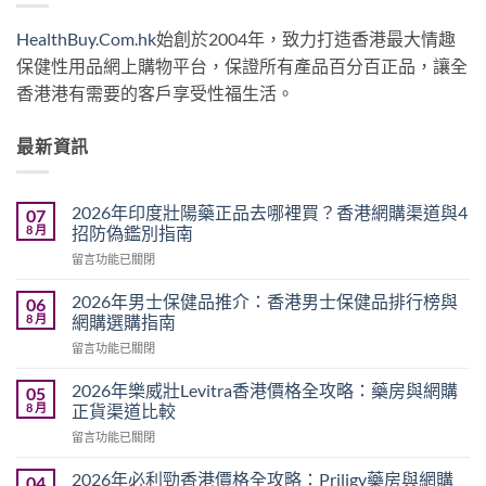
HealthBuy.Com.hk
始創於2004年，致力打造香港最大情趣
保健性用品網上購物平台，保證所有產品百分百正品，讓全
香港港有需要的客戶享受性福生活。
最新資訊
2026年印度壯陽藥正品去哪裡買？香港網購渠道與4
07
8 月
招防偽鑑別指南
在
留言功能已關閉
〈2026
年
2026年男士保健品推介：香港男士保健品排行榜與
06
印
8 月
網購選購指南
度
在
留言功能已關閉
壯
〈2026
陽
年
藥
2026年樂威壯Levitra香港價格全攻略：藥房與網購
05
男
正
8 月
正貨渠道比較
士
品
在
留言功能已關閉
保
去
〈2026
健
哪
年
品
2026年必利勁香港價格全攻略：Priligy藥房與網購
04
裡