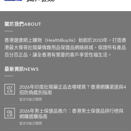
range:
$489
through
關於我們ABOUT
$2500
香港健康網上購物（HealthBuy.hk）始創於2010年，打造香
港最大偉哥壯陽藥情趣用品保健品網絡商城，保證所有產品
百分百正品，讓全香港有需要的客戶享受性福生活。
最新資訊NEWS
2026年印度壯陽藥正品去哪裡買？香港網購渠道與4
07
8 月
招防偽鑑別指南
在
留言功能已關閉
〈2026
年
2026年男士保健品推介：香港男士保健品排行榜與
06
印
8 月
網購選購指南
度
在
留言功能已關閉
壯
〈2026
陽