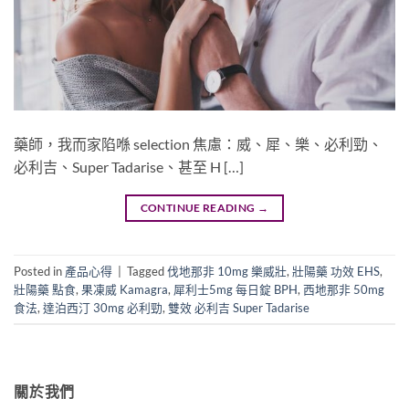
藥師，我而家陷喺 selection 焦慮：威、犀、樂、必利勁、
必利吉、Super Tadarise、甚至 H […]
CONTINUE READING
→
Posted in
產品心得
|
Tagged
伐地那非 10mg 樂威壯
,
壯陽藥 功效 EHS
,
壯陽藥 點食
,
果凍威 Kamagra
,
犀利士5mg 每日錠 BPH
,
西地那非 50mg
食法
,
達泊西汀 30mg 必利勁
,
雙效 必利吉 Super Tadarise
關於我們