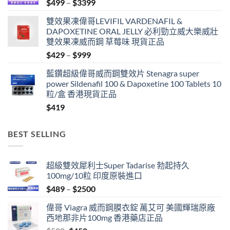
Price
$
499
–
$
3399
range:
雙效果凍偉哥LEVIFIL VARDENAFIL &
$499
DAPOXETINE ORAL JELLY 必利勁立威大樂威壯
through
雙效果凍威而鋼 草莓味 現貨正品
$3399
Price
$
429
–
$
999
range:
藍鑽超級偉哥威而鋼雙效片 Stenagra super
$429
power Sildenafil 100 & Dapoxetine 100 Tablets 10
through
粒/盒 香港現貨正品
$999
$
419
BEST SELLING
超級雙效犀利士Super Tadarise 勃起持久
100mg/10粒 印度原裝進口
Price
$
489
–
$
2500
range:
偉哥 Viagra 威而鋼膜衣錠 萬艾可 美國輝瑞原廠
$489
西地那非片100mg 香港藥店正品
through