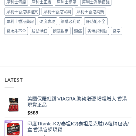
犀利士價錢
犀利士正版
犀利士網購
犀利士香港價錢
價
中
格
犀利士香港哪裡買
犀利士香港官網
犀利士香港網購
比
較〉
犀利士香港藥房
硬度表現
網購必利勁
肝功能不全
中
腎功能不全
臉部潮紅
選購指南
頭痛
香港必利勁
鼻塞
LATEST
美國保羅紅鑽 VIAGRA 助勃增硬 增粗增大 香港
現貨正品
$
589
印度Titanic-K2/泰坦K2(泰坦尼克號) 6粒精包裝/
盒 香港官網現貨