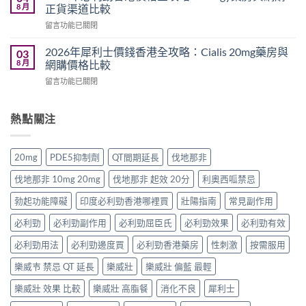
樂
推
8 月
正貨渠道比較
買？
威
介：
香
在
留言功能已關閉
壯
香
港
〈2026
Levitra
港
網
年
香
2026年犀利士價錢香港全攻略：Cialis 20mg藥房與
03
男
購
必
港
8 月
網購價格比較
士
渠
利
價
保
道
在
留言功能已關閉
勁
格
健
與
〈2026
香
全
品
4
年
港
攻
排
招
犀
熱點關注
價
略：
行
防
利
格
藥
榜
偽
士
全
房
與
鑑
價
攻
與
20mg
PDE5抑制劑
QT間期延長
伐地那非
網
別
錢
略：
網
購
指
香
Priligy
購
伐地那非 10mg 20mg
伐地那非 起效 20分
利奧西呱禁忌
選
南〉
港
藥
正
購
中
全
房
勃起功能障礙
印度必利勁香港哪裡買
壯陽指南
常見副作用
貨
指
攻
與
渠
南〉
略：
必利勁
必利勁副作用
必利勁屈臣氏
必利勁效果
必利勁有效
網
道
中
Cialis
購
比
20mg
必利勁用法
必利勁邊度買
必利勁香港藥房
性刺激
按需服用
正
較〉
藥
貨
中
樂威壭 禁忌 QT 延長
樂威壯
樂威壯 偏藍 最輕
房
渠
與
道
樂威壯 效果 比較
樂威壯 高脂餐
消化不良
犀利士
網
比
購
較〉