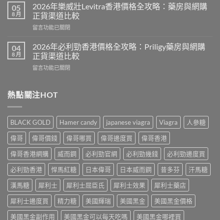
年
藥
2026年樂威壯Levitra香港價格全攻略：藥房與網購
05
男
正
8 月
正貨渠道比較
士
品
在
留言功能已關閉
保
去
〈2026
健
哪
年
品
2026年必利勁香港價格全攻略：Priligy藥房與網購
04
裡
樂
推
8 月
正貨渠道比較
買？
威
介：
香
在
留言功能已關閉
壯
香
港
〈2026
Levitra
港
網
年
香
男
購
必
熱點關注HOT
港
士
渠
利
價
保
道
勁
格
健
與
香
全
品
BLACK GOLD
Hamer candy
japanese viagra
Viagra
人參糖
4
港
攻
排
招
價
略：
行
偉哥
偉哥價錢
偉哥哪買
偉哥邊度買
偉哥香港
防
格
藥
榜
偽
全
房
偉哥香港網購
威而鋼
必利勁官網
必利勁幾錢
必利勁邊度買
與
鑑
攻
與
網
別
略：
必利勁香港
悍馬紅糖
日本偉哥
日本威而鋼
昔多芬
汗馬糖
網
購
指
Priligy
購
選
南〉
藥
漢馬糖
犀利士
犀利士屈臣氏
犀利士效果
犀利士藥店
正
購
中
房
貨
指
犀利士邊度買
精力糖
美國輝瑞
美國黑金
美國黑金價格
與
渠
南〉
網
道
中
美國黑金副作用
美國黑金可以每天吃嗎
美國黑金哪裡買
購
比