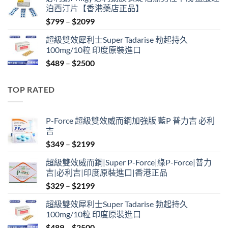
was:
is:
泊西汀片【香港藥店正品】
$399.
$369.
Price
$
799
–
$
2099
range:
超級雙效犀利士Super Tadarise 勃起持久
$799
100mg/10粒 印度原裝進口
through
Price
$
489
–
$
2500
$2099
range:
$489
TOP RATED
through
$2500
P-Force 超級雙效威而鋼加強版 藍P 普力吉 必利
吉
Price
$
349
–
$
2199
range:
超級雙效威而鋼|Super P-Force|綠P-Force|普力
$349
吉|必利吉|印度原裝進口|香港正品
through
Price
$
329
–
$
2199
$2199
range:
超級雙效犀利士Super Tadarise 勃起持久
$329
100mg/10粒 印度原裝進口
through
Price
$
489
–
$
2500
$2199