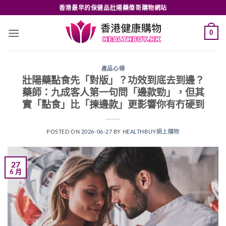
Skip
香港最早的保健品壯陽藥偉哥購物網站
to
content
0
產品心得
壯陽藥點食先「對版」？功效到底去到邊？
藥師：九成客人第一句問「邊款勁」，但其
實「點食」比「揀邊款」更影響你有冇硬到
POSTED ON
2026-06-27
BY
HEALTHBUY網上購物
27
6 月