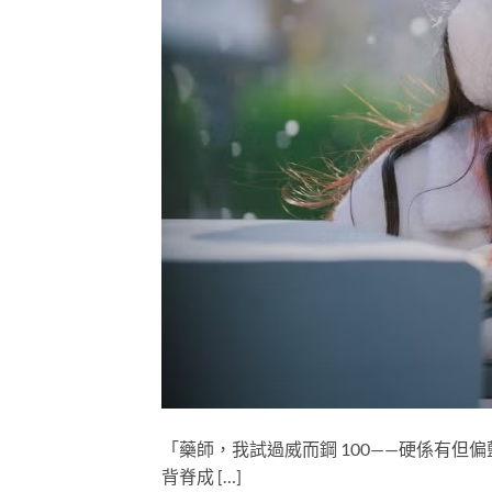
「藥師，我試過威而鋼 100——硬係有但
背脊成 […]