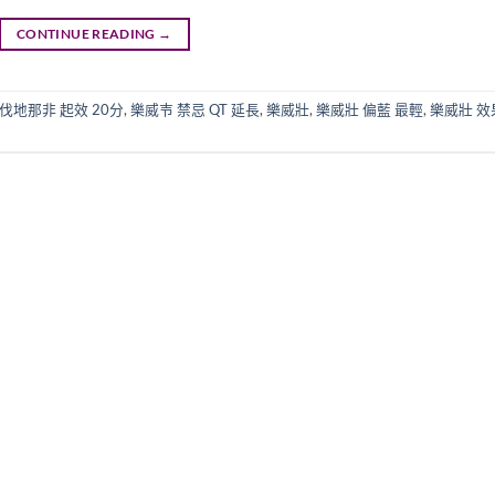
CONTINUE READING
→
伐地那非 起效 20分
,
樂威壭 禁忌 QT 延長
,
樂威壯
,
樂威壯 偏藍 最輕
,
樂威壯 效