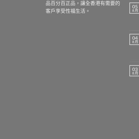
品百分百正品，讓全香港有需要的
05
客戶享受性福生活。
8 月
04
8 月
03
8 月