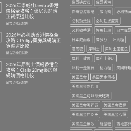
偉哥邊度買
偉哥香港
年
2026年樂威壯Levitra香港
男
價格全攻略：藥房與網購
偉哥香港網購
威而鋼
必利勁
士
正貨渠道比較
保
必利勁幾錢
必利勁邊度買
在
健
留言功能已關閉
〈2026
品
必利勁香港
悍馬紅糖
日本偉
年
推
2026年必利勁香港價格全
樂
介：
日本威而鋼
昔多芬
汗馬糖
攻略：Priligy藥房與網購正
威
香
貨渠道比較
壯
港
漢馬糖
犀利士
犀利士屈臣氏
在
Levitra
留言功能已關閉
男
〈2026
香
犀利士效果
犀利士藥店
士
年
港
保
2026年犀利士價錢香港全
犀利士邊度買
精力糖
美國輝
必
價
健
攻略：Cialis 20mg藥房與
利
格
品
網購價格比較
美國黑金
美國黑金價格
勁
全
排
在
香
留言功能已關閉
攻
行
美國黑金副作用
〈2026
港
略：
榜
年
價
藥
與
美國黑金可以每天吃嗎
犀
格
房
網
利
全
與
購
美國黑金哪裡買
美國黑金官網
士
攻
網
選
價
略：
購
購
美國黑金屈臣氏
美國黑金心得
錢
Priligy
正
指
香
藥
貨
南〉
美國黑金無效
能量糖
西地那
港
房
渠
中