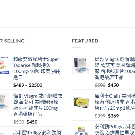
T SELLING
FEATURED
超級雙效犀利士Super
偉哥 Viagra 威而
Tadarise 勃起持久
錠 萬艾可 美國輝
100mg/10粒 印度原裝
廠 西地那非片100
進口
香港藥店正品
Price
Original
Current
$
489
–
$
2500
$
500
$
450
range:
price
price
偉哥 Viagra 威而鋼膜衣
犀利士Cialis 美國
$489
was:
is:
錠 萬艾可 美國輝瑞原
原廠 他達拉非 香
through
$500.
$450.
廠 西地那非片100mg
店正品 20mg 1盒/
$2500
香港藥店正品
Original
Current
$
399
$
369
Original
Current
$
500
$
450
price
price
必利勁Priligy 必
price
price
was:
is:
必利勁Priligy 必利勁膜
衣錠 治療男性早洩
was:
is:
$399.
$369.