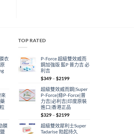
TOP RATED
鋼膜衣
P-Force 超級雙效威而
瑞原
鋼加強版 藍P 普力吉 必
mg
利吉
Price
$
349
–
$
2199
range:
超級雙效威而鋼|Super
$349
禮來
P-Force|綠P-Force|普
through
港藥
力吉|必利吉|印度原裝
$2199
4粒
進口|香港正品
Price
$
329
–
$
2199
range:
利勁膜
超級雙效犀利士Super
$329
 鹽
Tadarise 勃起持久
through