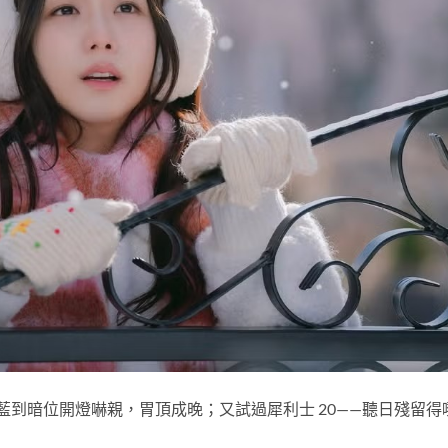
偏藍到暗位開燈嚇親，胃頂成晚；又試過犀利士 20——聽日殘留得