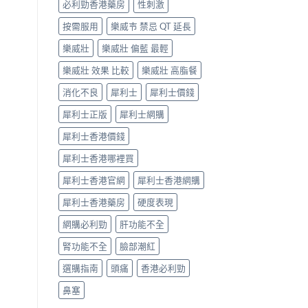
必利勁香港藥房
性刺激
按需服用
樂威壭 禁忌 QT 延長
樂威壯
樂威壯 偏藍 最輕
樂威壯 效果 比較
樂威壯 高脂餐
消化不良
犀利士
犀利士價錢
犀利士正版
犀利士網購
犀利士香港價錢
犀利士香港哪裡買
犀利士香港官網
犀利士香港網購
犀利士香港藥房
硬度表現
網購必利勁
肝功能不全
腎功能不全
臉部潮紅
選購指南
頭痛
香港必利勁
鼻塞