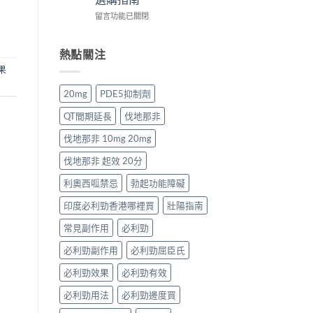
士
攻
網
選
在
價
留言功能已關閉
略：
購
購
〈2026
錢
Priligy
正
指
年
香
藥
貨
南〉
壯
港
熱點關注
房
渠
中
陽
全
與
道
果
藥
攻
網
比
推
略：
購
較〉
20mg
PDE5抑制劑
薦：
Cialis
正
中
香
20mg
貨
QT間期延長
伐地那非
港
藥
渠
人
房
道
伐地那非 10mg 20mg
氣
與
比
壯
網
較〉
伐地那非 起效 20分
陽
購
中
藥
利奧西呱禁忌
勃起功能障礙
價
排
格
印度必利勁香港哪裡買
壯陽指南
行
比
榜
較〉
常見副作用
必利勁
與
中
選
必利勁副作用
必利勁屈臣氏
購
指
必利勁效果
必利勁有效
南〉
中
必利勁用法
必利勁邊度買