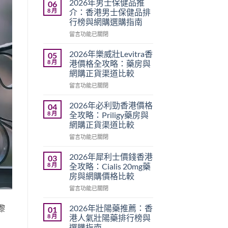
2026年男士保健品推
06
8 月
介：香港男士保健品排
行榜與網購選購指南
在
留言功能已關閉
〈2026
年
2026年樂威壯Levitra香
05
男
8 月
港價格全攻略：藥房與
士
網購正貨渠道比較
保
在
健
留言功能已關閉
〈2026
品
年
推
2026年必利勁香港價格
04
樂
介：
8 月
全攻略：Priligy藥房與
威
香
網購正貨渠道比較
壯
港
在
Levitra
留言功能已關閉
男
〈2026
香
士
年
港
保
2026年犀利士價錢香港
03
必
價
健
8 月
全攻略：Cialis 20mg藥
利
格
品
房與網購價格比較
勁
全
排
在
香
留言功能已關閉
攻
行
〈2026
港
略：
榜
年
價
藥
嚟
與
2026年壯陽藥推薦：香
01
犀
格
房
網
8 月
港人氣壯陽藥排行榜與
利
全
與
購
選購指南