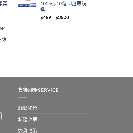
港藥
100mg/10粒 印度原裝
$2199
進口
Price
$
489
–
$
2500
:
range:
er
$489
ugh
through
原裝
9
$2500
:
ugh
0
售後服務SERVICE
聯繫我們
私隱政策
退貨政策