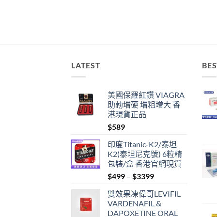
LATEST
BES
美國保羅紅鑽 VIAGRA
助勃增硬 增粗增大 香
港現貨正品
$
589
印度Titanic-K2/泰坦
K2(泰坦尼克號) 6粒精
包裝/盒 香港官網現貨
Price
$
499
–
$
3399
range:
雙效果凍偉哥LEVIFIL
$499
VARDENAFIL &
through
DAPOXETINE ORAL
$3399