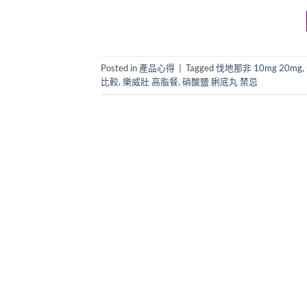
Posted in
產品心得
|
Tagged
伐地那非 10mg 20mg
,
比較
,
樂威壯 高脂餐
,
硝酸鹽 脷底丸 禁忌