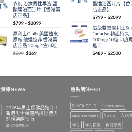
衣錠 治療男性早洩 鹽
酸達泊西汀片【香
$500.
$450.
酸達泊西汀片【香港藥
店正品】
店正品】
Price
$
799
–
$
2099
Price
$
799
–
$
2099
range
超級雙效犀利士Sup
range:
$799
犀利士Cialis 美國禮來
Tadarise 勃起持久
$799
thro
原廠 他達拉非 香港藥
100mg/10粒 印度
through
$209
店正品 20mg 1盒/4粒
進口
$2099
Original
Current
Price
$
399
$
369
$
489
–
$
2500
price
price
range
was:
is:
$489
$399.
$369.
thro
$250
資訊NEWS
熱點關注HOT
BLACK GOLD
Hamer candy
2026年男士保健品推介：
香港男士保健品排行榜與
japanese viagra
Viagra
人參糖
網購選購指南
偉哥
偉哥價錢
偉哥哪買
在
留言功能已關閉
〈2026