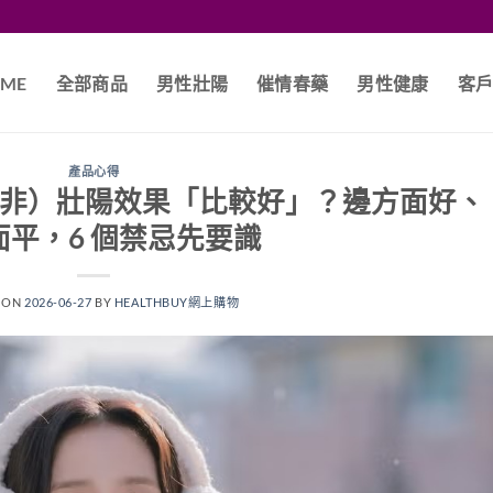
ME
全部商品
男性壯陽
催情春藥
男性健康
客
產品心得
伐地那非）壯陽效果「比較好」？邊方面好、
面平，6 個禁忌先要識
 ON
2026-06-27
BY
HEALTHBUY網上購物