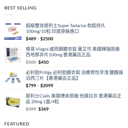
BEST SELLING
超級雙效犀利士Super Tadarise 勃起持久
100mg/10粒 印度原裝進口
Price
$
489
–
$
2500
range:
偉哥 Viagra 威而鋼膜衣錠 萬艾可 美國輝瑞原廠
$489
西地那非片100mg 香港藥店正品
through
Original
Current
$
500
$
450
$2500
price
price
必利勁Priligy 必利勁膜衣錠 治療男性早洩 鹽酸達
was:
is:
泊西汀片【香港藥店正品】
$500.
$450.
Price
$
799
–
$
2099
range:
犀利士Cialis 美國禮來原廠 他達拉非 香港藥店正
$799
品 20mg 1盒/4粒
through
Original
Current
$
399
$
369
$2099
price
price
was:
is:
FEATURED
$399.
$369.