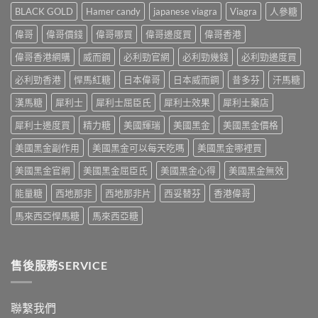
Levitra
港
網
BLACK GOLD
Hamer candy
japanese viagra
Viagra
人參糖
港
香
男
購
正
港
士
渠
偉哥
偉哥價錢
偉哥哪買
偉哥邊度買
偉哥香港
貨
價
保
道
購
格
健
偉哥香港網購
威而鋼
必利勁官網
必利勁幾錢
必利勁邊度買
與
買
全
品
4
指
攻
必利勁香港
悍馬紅糖
日本偉哥
日本威而鋼
昔多芬
汗馬糖
排
招
南〉
略：
行
防
中
藥
漢馬糖
犀利士
犀利士屈臣氏
犀利士效果
犀利士藥店
榜
偽
房
與
鑑
犀利士邊度買
精力糖
美國輝瑞
美國黑金
美國黑金價格
與
網
別
網
購
指
美國黑金副作用
美國黑金可以每天吃嗎
美國黑金哪裡買
購
選
南〉
正
購
中
美國黑金官網
美國黑金屈臣氏
美國黑金心得
美國黑金無效
貨
指
渠
南〉
能量糖
西地那非
西地那非片
西妥替芬
香港偉哥
道
中
比
馬來西亞悍馬糖
馬來西亞糖
較〉
中
售後服務SERVICE
聯繫我們