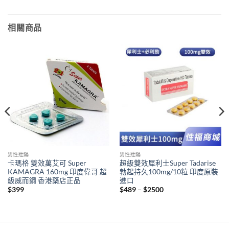
相關商品
男性壯陽
男性壯陽
卡瑪格 雙效萬艾可 Super
超級雙效犀利士Super Tadarise
KAMAGRA 160mg 印度偉哥 超
勃起持久100mg/10粒 印度原裝
級威而鋼 香港藥店正品
進口
Price
$
399
$
489
–
$
2500
range:
$489
through
$2500