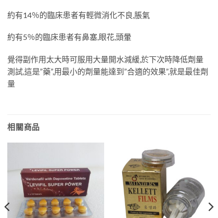
約有14％的臨床患者有輕微消化不良,脹氣
約有5％的臨床患者有鼻塞,眼花,頭暈
覺得副作用太大時可服用大量開水減緩,於下次時降低劑量
測試,這是”藥”,用最小的劑量能達到”合適的效果”,就是最佳劑
量
相關商品