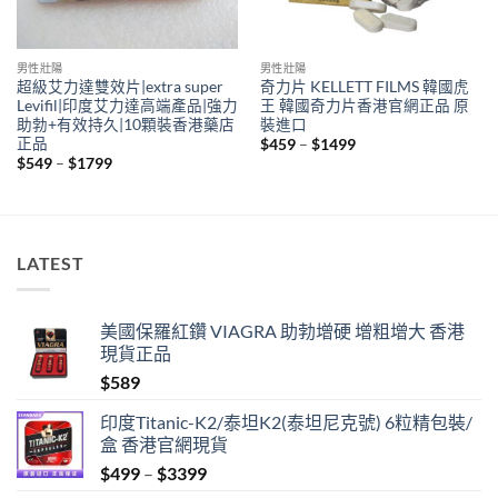
男性壯陽
男性壯陽
超級艾力達雙效片|extra super
奇力片 KELLETT FILMS 韓國虎
Levifil|印度艾力達高端產品|強力
王 韓國奇力片香港官網正品 原
助勃+有效持久|10顆裝香港藥店
裝進口
正品
Price
$
459
–
$
1499
range:
Price
$
549
–
$
1799
$459
range:
through
$549
$1499
through
$1799
LATEST
美國保羅紅鑽 VIAGRA 助勃增硬 增粗增大 香港
現貨正品
$
589
印度Titanic-K2/泰坦K2(泰坦尼克號) 6粒精包裝/
盒 香港官網現貨
Price
$
499
–
$
3399
range: