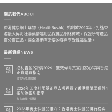
$489
through
關於我們ABOUT
$2500
香港健康網上購物（HealthBuy.hk）始創於2010年，打造香
港最大偉哥壯陽藥情趣用品保健品網絡商城，保證所有產品
百分百正品，讓全香港有需要的客戶享受性福生活。
最新資訊NEWS
必利吉藍P評價2026：雙效偉哥真實用家心得與香港
08
8 月
正貨購買指南
在
留言功能已關閉
〈必
利
2026年印度壯陽藥正品去哪裡買？香港網購渠道與4
07
吉
8 月
招防偽鑑別指南
藍
在
留言功能已關閉
P
〈2026
評
年
價
2026年男士保健品推介：香港男士保健品排行榜與
06
印