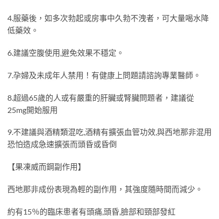
4.服藥後，如多次勃起或房事中久勃不洩者，可大量喝水降
低藥效。
6.建議空腹使用,避免效果不穩定。
7.孕婦及未成年人禁用！有健康上問題請諮詢專業醫師。
8.超過65歲的人或有嚴重的肝臟或腎臟問題者，建議從
25mg開始服用
9.不建議與酒精類混吃,酒精有擴張血管功效,與西地那非混用
恐怕造成急速擴張而頭昏或昏倒
【果凍威而鋼副作用】
西地那非成份表現為輕的副作用，其強度隨時間而減少。
約有15％的臨床患者有頭痛,頭昏,臉部和頸部發紅