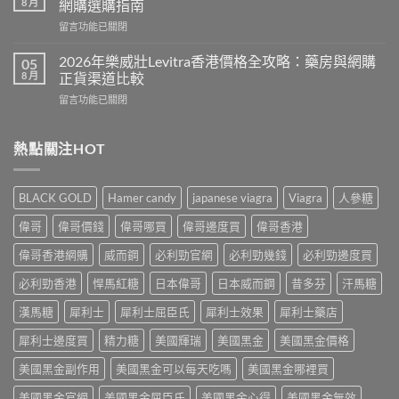
2026：
8 月
網購選購指南
度
雙
在
留言功能已關閉
壯
效
〈2026
陽
偉
年
藥
2026年樂威壯Levitra香港價格全攻略：藥房與網購
05
哥
男
正
8 月
正貨渠道比較
真
士
品
實
在
留言功能已關閉
保
去
用
〈2026
健
哪
家
年
品
裡
心
樂
熱點關注HOT
推
買？
得
威
介：
香
與
壯
香
港
香
Levitra
港
網
BLACK GOLD
Hamer candy
japanese viagra
Viagra
人參糖
港
香
男
購
正
港
士
渠
偉哥
偉哥價錢
偉哥哪買
偉哥邊度買
偉哥香港
貨
價
保
道
購
格
健
偉哥香港網購
威而鋼
必利勁官網
必利勁幾錢
必利勁邊度買
與
買
全
品
4
指
攻
必利勁香港
悍馬紅糖
日本偉哥
日本威而鋼
昔多芬
汗馬糖
排
招
南〉
略：
行
防
中
藥
漢馬糖
犀利士
犀利士屈臣氏
犀利士效果
犀利士藥店
榜
偽
房
與
鑑
犀利士邊度買
精力糖
美國輝瑞
美國黑金
美國黑金價格
與
網
別
網
購
指
美國黑金副作用
美國黑金可以每天吃嗎
美國黑金哪裡買
購
選
南〉
正
購
中
美國黑金官網
美國黑金屈臣氏
美國黑金心得
美國黑金無效