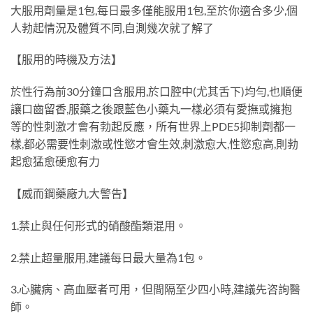
大服用劑量是1包,每日最多僅能服用1包,至於你適合多少,個
人勃起情況及體質不同,自測幾次就了解了
【服用的時機及方法】
於性行為前30分鐘口含服用,於口腔中(尤其舌下)均勻,也順便
讓口齒留香,服藥之後跟藍色小藥丸一樣必須有愛撫或擁抱
等的性刺激才會有勃起反應，所有世界上PDE5抑制劑都一
樣,都必需要性刺激或性慾才會生效,刺激愈大,性慾愈高,則勃
起愈猛愈硬愈有力
【威而鋼藥廠九大警告】
1.禁止與任何形式的硝酸酯類混用。
2.禁止超量服用,建議每日最大量為1包。
3.心臟病、高血壓者可用，但間隔至少四小時,建議先咨詢醫
師。