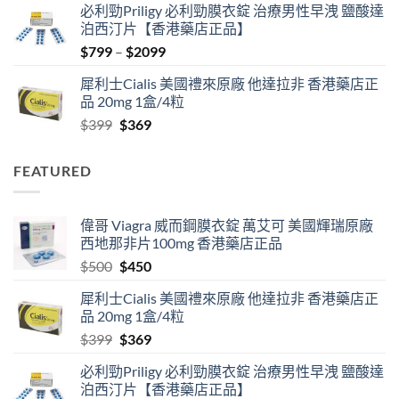
必利勁Priligy 必利勁膜衣錠 治療男性早洩 鹽酸達
was:
is:
泊西汀片【香港藥店正品】
$500.
$450.
Price
$
799
–
$
2099
range:
犀利士Cialis 美國禮來原廠 他達拉非 香港藥店正
$799
品 20mg 1盒/4粒
through
Original
Current
$
399
$
369
$2099
price
price
was:
is:
FEATURED
$399.
$369.
偉哥 Viagra 威而鋼膜衣錠 萬艾可 美國輝瑞原廠
西地那非片100mg 香港藥店正品
Original
Current
$
500
$
450
price
price
犀利士Cialis 美國禮來原廠 他達拉非 香港藥店正
was:
is:
品 20mg 1盒/4粒
$500.
$450.
Original
Current
$
399
$
369
price
price
必利勁Priligy 必利勁膜衣錠 治療男性早洩 鹽酸達
was:
is:
泊西汀片【香港藥店正品】
$399.
$369.