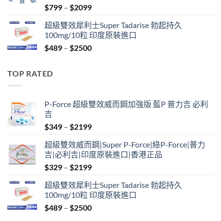
Price
$
799
–
$
2099
range:
超級雙效犀利士Super Tadarise 勃起持久
$799
100mg/10粒 印度原裝進口
through
Price
$
489
–
$
2500
$2099
range:
$489
TOP RATED
through
$2500
P-Force 超級雙效威而鋼加強版 藍P 普力吉 必利
吉
Price
$
349
–
$
2199
range:
超級雙效威而鋼|Super P-Force|綠P-Force|普力
$349
吉|必利吉|印度原裝進口|香港正品
through
Price
$
329
–
$
2199
$2199
range:
超級雙效犀利士Super Tadarise 勃起持久
$329
100mg/10粒 印度原裝進口
through
Price
$
489
–
$
2500
$2199
range: