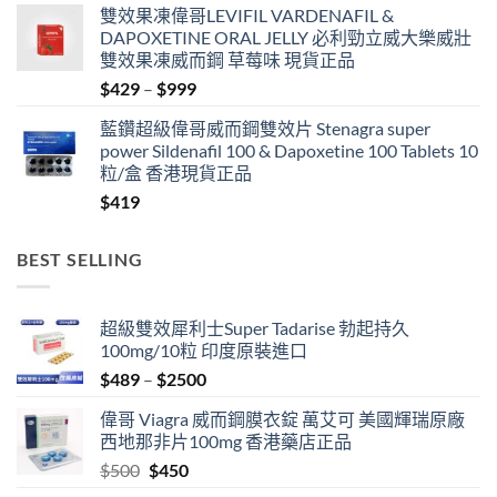
雙效果凍偉哥LEVIFIL VARDENAFIL &
$499
DAPOXETINE ORAL JELLY 必利勁立威大樂威壯
through
雙效果凍威而鋼 草莓味 現貨正品
$3399
Price
$
429
–
$
999
range:
藍鑽超級偉哥威而鋼雙效片 Stenagra super
$429
power Sildenafil 100 & Dapoxetine 100 Tablets 10
through
粒/盒 香港現貨正品
$999
$
419
BEST SELLING
超級雙效犀利士Super Tadarise 勃起持久
100mg/10粒 印度原裝進口
Price
$
489
–
$
2500
range:
偉哥 Viagra 威而鋼膜衣錠 萬艾可 美國輝瑞原廠
$489
西地那非片100mg 香港藥店正品
through
Original
Current
$
500
$
450
$2500
price
price