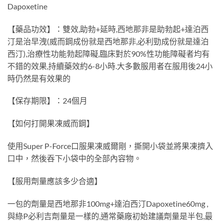
Dapoxetine
【藥品功效】：雙效,助勃+延時,西地那非是助勃起+達泊西
汀是治早洩(威而鋼成份就是西地那非,必利勁成份就是達泊
西汀),治療性功能勃起障礙,臨床對於90%性功能障礙者均有
不錯的效果,持續藥效約6-8小時.大多數服用者在服用後24小
時仍然是有效果的
【保存期限】：24個月
【如何打開果凍威而鋼】
使用Super P-Force口服果凍威爾剛，撕開小袋並將果凍擠入
口中，然後吞下小袋中的全部內容物。
【服用劑量應該多少合適】
一包的劑量是西地那非100mg+達泊西汀Dapoxetine60mg ,
與綠P必利吉劑量是一樣的,通常藥廠初始建議劑量是半包,最