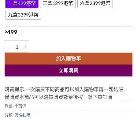
一盒499港幣
三盒1299港幣
六盒2399港幣
九盒3399港幣
$
499
印度Titanic-K2/泰坦K2(泰坦尼克號) 6粒精包裝/盒 香港官網現貨 數量
加入購物車
立即購買
購買提示:一次購買不同商品可以加入購物車再一起結賬，
僅購買本商品可以選擇購買數量後按一鍵下單訂購
貨號:
不提供
分類:
男性壯陽