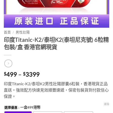
首頁
/
男性壯陽
印度Titanic-K2/泰坦K2(泰坦尼克號) 6粒精
包裝/盒 香港官網現貨
Price
499
–
3399
$
$
range:
印度Titanic-K2/泰坦K2男性壯陽膠囊6粒裝，香港現貨正品
$499
直送。強效配方快速見效順豐速遞，保密包裝貨到付款信心
through
保證。
$3399
清除
: 一盒499港幣
選擇優惠