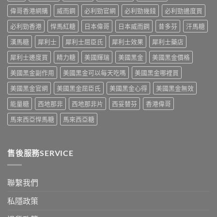
保
道
購
格
健
偉哥香港網購
威而鋼
必利勁官網
必利勁幾錢
必利勁邊度買
與
買
全
品
4
指
攻
必利勁香港
悍馬紅糖
日本偉哥
日本威而鋼
昔多芬
汗馬糖
排
招
南〉
略：
行
防
中
藥
漢馬糖
犀利士
犀利士屈臣氏
犀利士效果
犀利士藥店
榜
偽
房
與
鑑
犀利士邊度買
精力糖
美國輝瑞
美國黑金
美國黑金價格
與
網
別
網
購
指
美國黑金副作用
美國黑金可以每天吃嗎
美國黑金哪裡買
購
選
南〉
正
購
中
美國黑金官網
美國黑金屈臣氏
美國黑金心得
美國黑金無效
貨
指
渠
南〉
能量糖
西地那非
西地那非片
西妥替芬
香港偉哥
道
中
比
馬來西亞悍馬糖
馬來西亞糖
較〉
中
售後服務SERVICE
聯繫我們
私隱政策