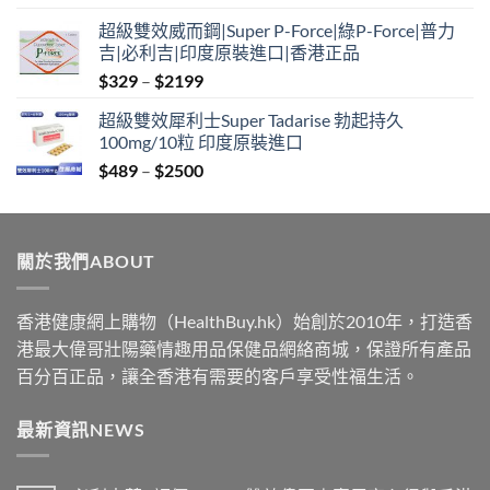
range:
超級雙效威而鋼|Super P-Force|綠P-Force|普力
$349
吉|必利吉|印度原裝進口|香港正品
through
Price
$
329
–
$
2199
$2199
range:
超級雙效犀利士Super Tadarise 勃起持久
$329
100mg/10粒 印度原裝進口
through
Price
$
489
–
$
2500
$2199
range:
$489
through
關於我們ABOUT
$2500
香港健康網上購物（HealthBuy.hk）始創於2010年，打造香
港最大偉哥壯陽藥情趣用品保健品網絡商城，保證所有產品
百分百正品，讓全香港有需要的客戶享受性福生活。
最新資訊NEWS