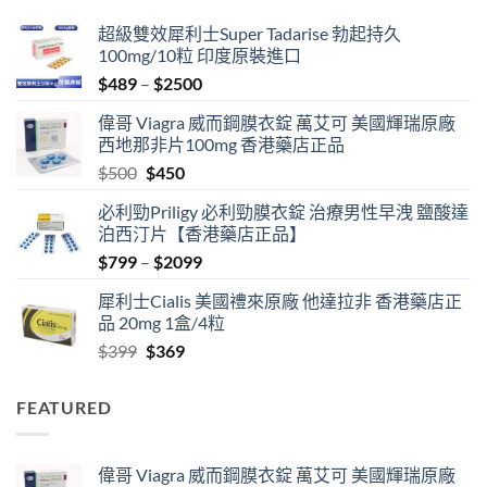
超級雙效犀利士Super Tadarise 勃起持久
100mg/10粒 印度原裝進口
Price
$
489
–
$
2500
range:
偉哥 Viagra 威而鋼膜衣錠 萬艾可 美國輝瑞原廠
$489
西地那非片100mg 香港藥店正品
through
Original
Current
$
500
$
450
$2500
price
price
必利勁Priligy 必利勁膜衣錠 治療男性早洩 鹽酸達
was:
is:
泊西汀片【香港藥店正品】
$500.
$450.
Price
$
799
–
$
2099
range:
犀利士Cialis 美國禮來原廠 他達拉非 香港藥店正
$799
品 20mg 1盒/4粒
through
Original
Current
$
399
$
369
$2099
price
price
was:
is:
FEATURED
$399.
$369.
偉哥 Viagra 威而鋼膜衣錠 萬艾可 美國輝瑞原廠