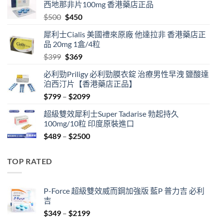
西地那非片100mg 香港藥店正品
Original
Current
$
500
$
450
price
price
犀利士Cialis 美國禮來原廠 他達拉非 香港藥店正
was:
is:
品 20mg 1盒/4粒
$500.
$450.
Original
Current
$
399
$
369
price
price
必利勁Priligy 必利勁膜衣錠 治療男性早洩 鹽酸達
was:
is:
泊西汀片【香港藥店正品】
$399.
$369.
Price
$
799
–
$
2099
range:
超級雙效犀利士Super Tadarise 勃起持久
$799
100mg/10粒 印度原裝進口
through
Price
$
489
–
$
2500
$2099
range:
$489
TOP RATED
through
$2500
P-Force 超級雙效威而鋼加強版 藍P 普力吉 必利
吉
Price
$
349
–
$
2199