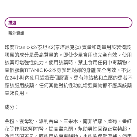
描述
額外資訊
印度Titanic-k2/泰坦K2(泰塔尼克號) 質量和劑量用於製備該
膠囊的成分是最高質量的。即使少量食用也完全有效。使用
該藥可增強性能力。使用該藥時，禁止食用任何中毒藥物。
壹個膠囊TITANIC K-2本身就是對妳的身體 完全有效。不要
在24小時內使用超過壹個膠囊。患有肺結核和血壓的患者不
應該服用該藥。任何其他對抗性功能增強藥物都不應與該藥
壹起食用。
成分：
金粉、雲母粉、派利吞草、三果木、南非醉茄、蘆筍、番紅
花等作用說明補腎，提高睾丸酮，幫助男性回復正常勃起，
改善時間不足。既能用於房事輔助，也能夠保健溫補。使用