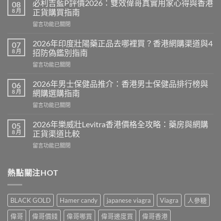
必利吉藍P評價2026：雙效偉哥真實用家心得與香港
08
8 月
正貨購買指南
在
留言功能已關閉
〈必
利
2026年印度壯陽藥正品去哪裡買？香港網購渠道與4
07
吉
8 月
招防偽鑑別指南
藍
在
留言功能已關閉
P
〈2026
評
年
價
2026年男士保健品推介：香港男士保健品排行榜與
06
印
2026：
8 月
網購選購指南
度
雙
在
留言功能已關閉
壯
效
〈2026
陽
偉
年
藥
2026年樂威壯Levitra香港價格全攻略：藥房與網購
05
哥
男
正
8 月
正貨渠道比較
真
士
品
實
在
留言功能已關閉
保
去
用
〈2026
健
哪
家
年
品
裡
心
樂
熱點關注HOT
推
買？
得
威
介：
香
與
壯
香
港
香
Levitra
港
網
BLACK GOLD
Hamer candy
japanese viagra
Viagra
人參糖
港
香
男
購
正
港
士
渠
偉哥
偉哥價錢
偉哥哪買
偉哥邊度買
偉哥香港
貨
價