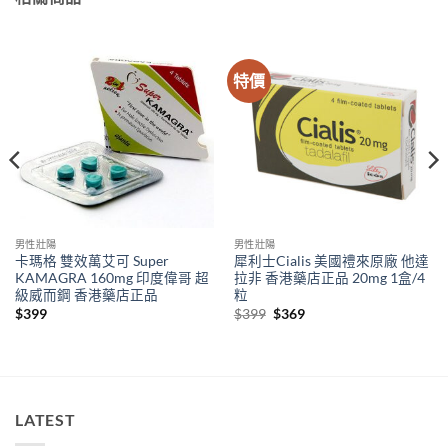
特價
男性壯陽
男性壯陽
卡瑪格 雙效萬艾可 Super
犀利士Cialis 美國禮來原廠 他達
KAMAGRA 160mg 印度偉哥 超
拉非 香港藥店正品 20mg 1盒/4
級威而鋼 香港藥店正品
粒
Original
Current
$
399
$
399
$
369
price
price
was:
is:
$399.
$369.
LATEST