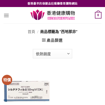
Skip
香港最早的保健品壯陽藥偉哥購物網站
to
content
0
首頁
/
商品標籤為 “西地那非”
產品篩選
特價