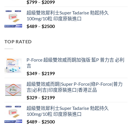
Price
$
799
–
$
2099
range:
超級雙效犀利士Super Tadarise 勃起持久
$799
100mg/10粒 印度原裝進口
through
Price
$
489
–
$
2500
$2099
range:
$489
TOP RATED
through
$2500
P-Force 超級雙效威而鋼加強版 藍P 普力吉 必利
吉
Price
$
349
–
$
2199
range:
超級雙效威而鋼|Super P-Force|綠P-Force|普力
$349
吉|必利吉|印度原裝進口|香港正品
through
Price
$
329
–
$
2199
$2199
range:
超級雙效犀利士Super Tadarise 勃起持久
$329
100mg/10粒 印度原裝進口
through
Price
$
489
–
$
2500
$2199
range: