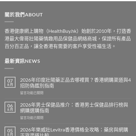
$489
through
關於我們ABOUT
$2500
香港健康網上購物（HealthBuy.hk）始創於2010年，打造香
港最大偉哥壯陽藥情趣用品保健品網絡商城，保證所有產品
百分百正品，讓全香港有需要的客戶享受性福生活。
最新資訊NEWS
2026年印度壯陽藥正品去哪裡買？香港網購渠道與4
07
8 月
招防偽鑑別指南
在
留言功能已關閉
〈2026
年
2026年男士保健品推介：香港男士保健品排行榜與
06
印
8 月
網購選購指南
度
在
留言功能已關閉
壯
〈2026
陽
年
藥
2026年樂威壯Levitra香港價格全攻略：藥房與網購
05
男
正
8 月
正貨渠道比較