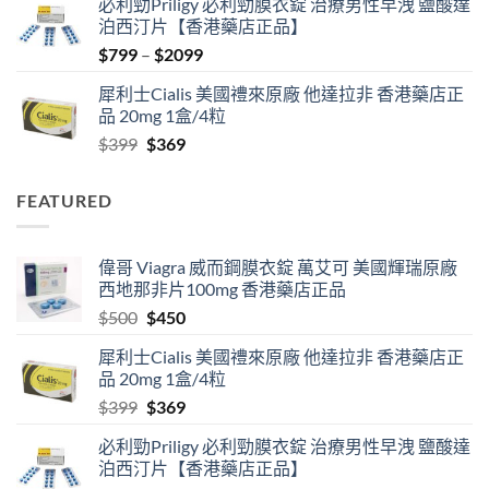
必利勁Priligy 必利勁膜衣錠 治療男性早洩 鹽酸達
was:
is:
泊西汀片【香港藥店正品】
$500.
$450.
Price
$
799
–
$
2099
range:
犀利士Cialis 美國禮來原廠 他達拉非 香港藥店正
$799
品 20mg 1盒/4粒
through
Original
Current
$
399
$
369
$2099
price
price
was:
is:
FEATURED
$399.
$369.
偉哥 Viagra 威而鋼膜衣錠 萬艾可 美國輝瑞原廠
西地那非片100mg 香港藥店正品
Original
Current
$
500
$
450
price
price
犀利士Cialis 美國禮來原廠 他達拉非 香港藥店正
was:
is:
品 20mg 1盒/4粒
$500.
$450.
Original
Current
$
399
$
369
price
price
必利勁Priligy 必利勁膜衣錠 治療男性早洩 鹽酸達
was:
is:
泊西汀片【香港藥店正品】
$399.
$369.