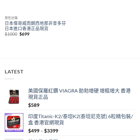
男性壯陽
日本偉哥威而鋼西地那非昔多芬
日本進口香港正品現貨
Original
Current
$
1000
$
699
price
price
was:
is:
$1000.
$699.
LATEST
美國保羅紅鑽 VIAGRA 助勃增硬 增粗增大 香港
現貨正品
$
589
印度Titanic-K2/泰坦K2(泰坦尼克號) 6粒精包裝/
盒 香港官網現貨
Price
$
499
–
$
3399
range: