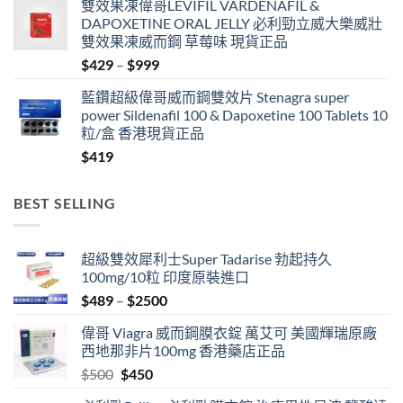
雙效果凍偉哥LEVIFIL VARDENAFIL &
$499
DAPOXETINE ORAL JELLY 必利勁立威大樂威壯
through
雙效果凍威而鋼 草莓味 現貨正品
$3399
Price
$
429
–
$
999
range:
藍鑽超級偉哥威而鋼雙效片 Stenagra super
$429
power Sildenafil 100 & Dapoxetine 100 Tablets 10
through
粒/盒 香港現貨正品
$999
$
419
BEST SELLING
超級雙效犀利士Super Tadarise 勃起持久
100mg/10粒 印度原裝進口
Price
$
489
–
$
2500
range:
偉哥 Viagra 威而鋼膜衣錠 萬艾可 美國輝瑞原廠
$489
西地那非片100mg 香港藥店正品
through
Original
Current
$
500
$
450
$2500
price
price