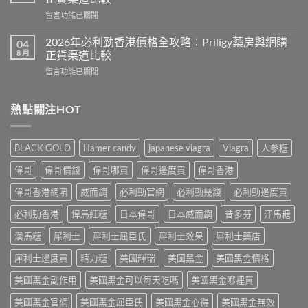
士
品
在
留言功能已關閉
保
去
〈2026
健
哪
年
品
2026年必利勁香港價格全攻略：Priligy藥房與網購
04
裡
樂
推
8 月
正貨渠道比較
買？
威
介：
香
在
留言功能已關閉
壯
香
港
〈2026
Levitra
港
網
年
香
男
購
必
熱點關注HOT
港
士
渠
利
價
保
道
勁
格
健
與
香
全
品
BLACK GOLD
Hamer candy
japanese viagra
Viagra
人參糖
4
港
攻
排
招
價
略：
行
偉哥
偉哥價錢
偉哥哪買
偉哥邊度買
偉哥香港
防
格
藥
榜
偽
全
房
偉哥香港網購
威而鋼
必利勁官網
必利勁幾錢
必利勁邊度買
與
鑑
攻
與
網
別
略：
必利勁香港
悍馬紅糖
日本偉哥
日本威而鋼
昔多芬
汗馬糖
網
購
指
Priligy
購
選
南〉
藥
漢馬糖
犀利士
犀利士屈臣氏
犀利士效果
犀利士藥店
正
購
中
房
貨
指
犀利士邊度買
精力糖
美國輝瑞
美國黑金
美國黑金價格
與
渠
南〉
網
道
中
美國黑金副作用
美國黑金可以每天吃嗎
美國黑金哪裡買
購
比
正
較〉
美國黑金官網
美國黑金屈臣氏
美國黑金心得
美國黑金無效
貨
中