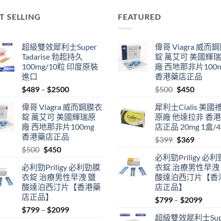
T SELLING
FEATURED
超級雙效犀利士Super
偉哥 Viagra 威而
Tadarise 勃起持久
錠 萬艾可 美國輝
100mg/10粒 印度原裝
廠 西地那非片100
進口
香港藥店正品
Price
Original
Current
$
489
–
$
2500
$
500
$
450
range:
price
price
偉哥 Viagra 威而鋼膜衣
犀利士Cialis 美國
$489
was:
is:
錠 萬艾可 美國輝瑞原
原廠 他達拉非 香
through
$500.
$450.
廠 西地那非片100mg
店正品 20mg 1盒/
$2500
香港藥店正品
Original
Current
$
399
$
369
Original
Current
$
500
$
450
price
price
必利勁Priligy 必
price
price
was:
is:
必利勁Priligy 必利勁膜
衣錠 治療男性早洩
was:
is:
$399.
$369.
衣錠 治療男性早洩 鹽
酸達泊西汀片【香
$500.
$450.
酸達泊西汀片【香港藥
店正品】
店正品】
Price
$
799
–
$
2099
Price
$
799
–
$
2099
range
超級雙效犀利士Sup
range:
$799