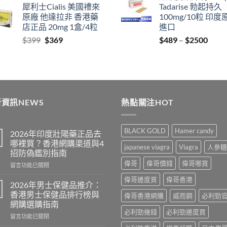
犀利士Cialis 美國禮來
Tadarise 勃起持久
$799
thro
原廠 他達拉非 香港藥
100mg/10粒 印度
through
$209
店正品 20mg 1盒/4粒
進口
$2099
Original
Current
Price
$
399
$
369
$
489
–
$
2500
price
price
range
was:
is:
$489
$399.
$369.
thro
$250
資訊NEWS
熱點關注HOT
BLACK GOLD
Hamer candy
2026年印度壯陽藥正品去
哪裡買？香港網購渠道與4
japanese viagra
Viagra
人參糖
招防偽鑑別指南
偉哥
偉哥價錢
偉哥哪買
在
留言功能已關閉
〈2026
偉哥邊度買
偉哥香港
年
2026年男士保健品推介：
印
香港男士保健品排行榜與
偉哥香港網購
威而鋼
必利勁
度
網購選購指南
壯
必利勁幾錢
必利勁邊度買
在
陽
留言功能已關閉
〈2026
藥