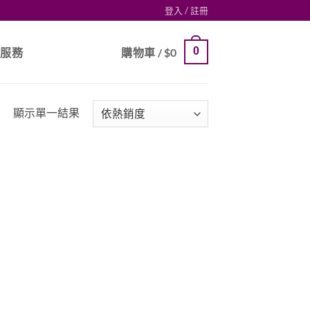
登入 / 註冊
0
戶服務
購物車 /
$
0
顯示單一結果