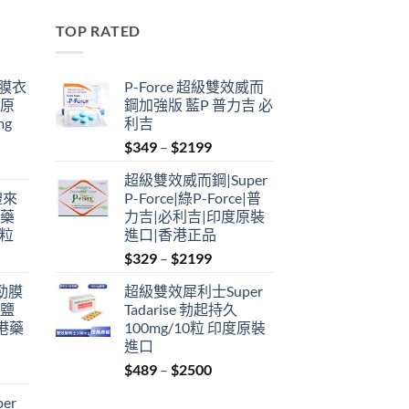
TOP RATED
鋼膜衣
P-Force 超級雙效威而
瑞原
鋼加強版 藍P 普力吉 必
mg
利吉
Price
$
349
–
$
2199
range:
超級雙效威而鋼|Super
$349
禮來
P-Force|綠P-Force|普
through
港藥
力吉|必利吉|印度原裝
$2199
4粒
進口|香港正品
Price
$
329
–
$
2199
range:
利勁膜
超級雙效犀利士Super
$329
 鹽
Tadarise 勃起持久
through
港藥
100mg/10粒 印度原裝
$2199
進口
Price
$
489
–
$
2500
:
range:
er
$489