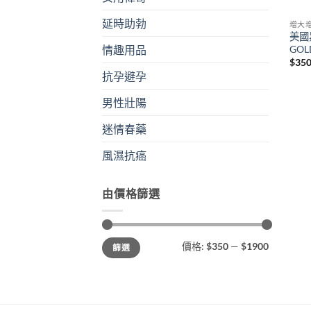
延時助勃
增大
美國
GO
情趣用品
$
35
抗孕避孕
男性壯陽
迷情春藥
風濕抗癌
由價格篩選
最
最
價格:
$350
—
$1900
篩選
低
高
價
價
格
格