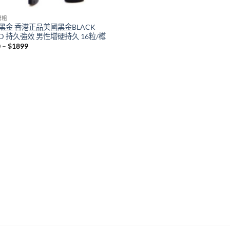
增粗
黑金 香港正品美國黑金BLACK
LD 持久強效 男性增硬持久 16粒/樽
Price
0
–
$
1899
range:
$350
through
$1899