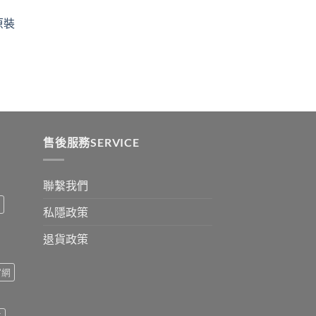
ugh
through
原裝
9
$2500
:
ugh
0
售後服務SERVICE
聯繫我們
私隱政策
退貨政策
官網