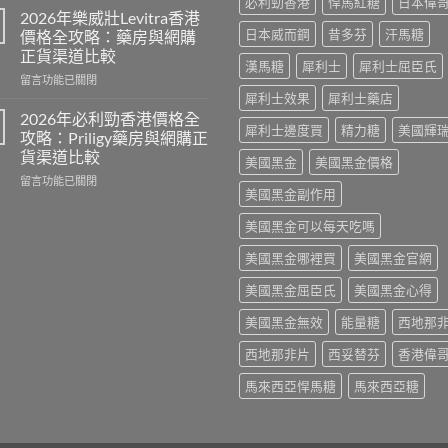
必利勁香港
悍馬紅糖
日本偉
年
正
2026年樂威壯Levitra香港
男
品
日本威而鋼
昔多芬
汗馬糖
價格全攻略：藥房與網購
士
去
正貨渠道比較
保
哪
漢馬糖
犀利士
犀利士屈臣氏
在
健
留言功能已關閉
裡
〈2026
品
犀利士效果
犀利士藥店
買？
年
推
香
2026年必利勁香港價格全
犀利士邊度買
精力糖
美國輝
樂
介：
港
攻略：Priligy藥房與網購正
威
香
網
貨渠道比較
美國黑金
美國黑金價格
壯
港
購
在
Levitra
留言功能已關閉
男
渠
美國黑金副作用
〈2026
香
士
道
年
港
保
與
美國黑金可以每天吃嗎
必
價
健
4
利
格
品
招
美國黑金哪裡買
美國黑金官網
勁
全
排
防
香
攻
行
偽
美國黑金屈臣氏
美國黑金心得
港
略：
榜
鑑
價
藥
與
別
美國黑金無效
能量糖
西地那
格
房
網
指
全
與
購
南〉
西地那非片
西妥替芬
香港偉
攻
網
選
中
略：
購
馬來西亞悍馬糖
馬來西亞糖
購
Priligy
正
指
藥
貨
南〉
房
渠
中