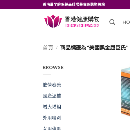
Skip
香港最早的保健品壯陽藥偉哥購物網站
to
content
HO
首頁
/
商品標籤為 “美國黑金屈臣氏”
BROWSE
催情春藥
國產溫補
增大增粗
外用噴劑
女用偉哥