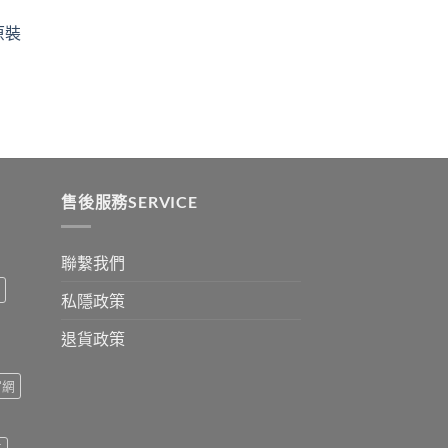
ugh
through
原裝
9
$2500
:
ugh
0
售後服務SERVICE
聯繫我們
私隱政策
退貨政策
官網