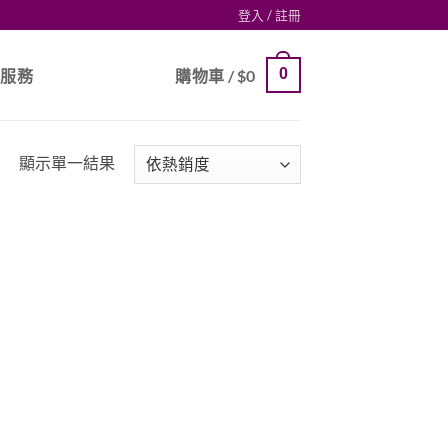
登入 / 註冊
0
戶服務
購物車 /
$
0
顯示單一結果