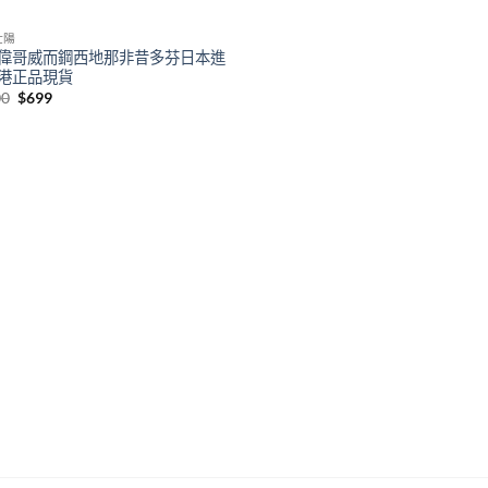
壯陽
偉哥威而鋼西地那非昔多芬日本進
港正品現貨
Original
Current
00
$
699
price
price
was:
is:
$1000.
$699.