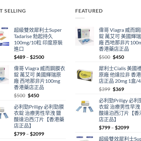
T SELLING
FEATURED
超級雙效犀利士Super
偉哥 Viagra 威而
Tadarise 勃起持久
錠 萬艾可 美國輝
100mg/10粒 印度原裝
廠 西地那非片100
進口
香港藥店正品
Price
Original
Current
$
489
–
$
2500
$
500
$
450
range:
price
price
偉哥 Viagra 威而鋼膜衣
犀利士Cialis 美國
$489
was:
is:
錠 萬艾可 美國輝瑞原
原廠 他達拉非 香
through
$500.
$450.
廠 西地那非片100mg
店正品 20mg 1盒/
$2500
香港藥店正品
Original
Current
$
399
$
369
Original
Current
$
500
$
450
price
price
必利勁Priligy 必
price
price
was:
is:
必利勁Priligy 必利勁膜
衣錠 治療男性早洩
was:
is:
$399.
$369.
衣錠 治療男性早洩 鹽
酸達泊西汀片【香
$500.
$450.
酸達泊西汀片【香港藥
店正品】
店正品】
Price
$
799
–
$
2099
Price
$
799
–
$
2099
range
超級雙效犀利士Sup
range:
$799