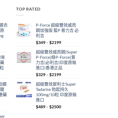
TOP RATED
鋼膜衣
P-Force 超級雙效威而
瑞原
鋼加強版 藍P 普力吉 必
mg
利吉
Price
$
349
–
$
2199
range:
超級雙效威而鋼|Super
$349
禮來
P-Force|綠P-Force|普
through
港藥
力吉|必利吉|印度原裝
$2199
4粒
進口|香港正品
Price
$
329
–
$
2199
range:
利勁膜
超級雙效犀利士Super
$329
 鹽
Tadarise 勃起持久
through
港藥
100mg/10粒 印度原裝
$2199
進口
Price
$
489
–
$
2500
:
range:
er
$489