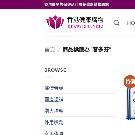
Skip
香港最早的保健品壯陽藥偉哥購物網站
to
content
HO
首頁
/
商品標籤為 “昔多芬”
BROWSE
特
催情春藥
國產溫補
增大增粗
外用噴劑
女用偉哥