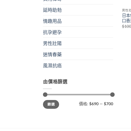
延時助勃
男性
日本
口香
情趣用品
$
10
抗孕避孕
男性壯陽
迷情春藥
風濕抗癌
由價格篩選
最
最
價格:
$690
—
$700
篩選
低
高
價
價
格
格