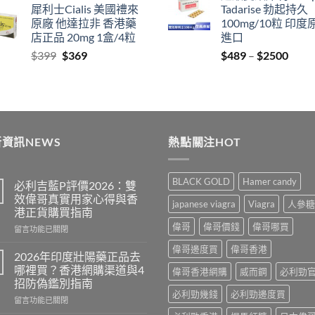
犀利士Cialis 美國禮來
Tadarise 勃起持久
$799
thro
原廠 他達拉非 香港藥
100mg/10粒 印度
through
$209
店正品 20mg 1盒/4粒
進口
$2099
Original
Current
Price
$
399
$
369
$
489
–
$
2500
price
price
range
was:
is:
$489
$399.
$369.
thro
$250
資訊NEWS
熱點關注HOT
BLACK GOLD
Hamer candy
必利吉藍P評價2026：雙
效偉哥真實用家心得與香
japanese viagra
Viagra
人參糖
港正貨購買指南
偉哥
偉哥價錢
偉哥哪買
在
留言功能已關閉
〈必
偉哥邊度買
偉哥香港
利
2026年印度壯陽藥正品去
吉
哪裡買？香港網購渠道與4
偉哥香港網購
威而鋼
必利勁
藍
招防偽鑑別指南
P
必利勁幾錢
必利勁邊度買
在
評
留言功能已關閉
〈2026
價