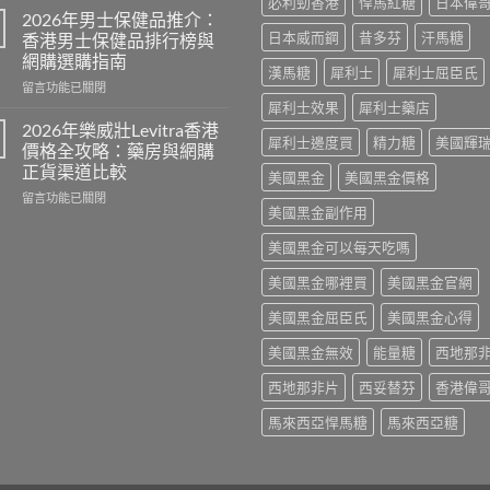
必利勁香港
悍馬紅糖
日本偉
年
2026：
2026年男士保健品推介：
印
雙
日本威而鋼
昔多芬
汗馬糖
香港男士保健品排行榜與
度
效
網購選購指南
壯
偉
漢馬糖
犀利士
犀利士屈臣氏
在
陽
留言功能已關閉
哥
〈2026
藥
犀利士效果
犀利士藥店
真
年
正
實
2026年樂威壯Levitra香港
犀利士邊度買
精力糖
美國輝
男
品
用
價格全攻略：藥房與網購
士
去
家
正貨渠道比較
美國黑金
美國黑金價格
保
哪
心
在
健
留言功能已關閉
裡
得
美國黑金副作用
〈2026
品
買？
與
年
推
香
香
美國黑金可以每天吃嗎
樂
介：
港
港
威
香
網
正
美國黑金哪裡買
美國黑金官網
壯
港
購
貨
Levitra
男
渠
購
美國黑金屈臣氏
美國黑金心得
香
士
道
買
港
保
與
指
美國黑金無效
能量糖
西地那
價
健
4
南〉
格
品
招
中
西地那非片
西妥替芬
香港偉
全
排
防
攻
行
馬來西亞悍馬糖
馬來西亞糖
偽
略：
榜
鑑
藥
與
別
房
網
指